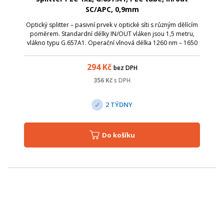
SC/APC, 0,9mm
Optický splitter – pasivní prvek v optické síti s různým dělícím
poměrem. Standardní délky IN/OUT vláken jsou 1,5 metru,
vlákno typu G.657A1. Operační vlnová délka 1260 nm – 1650
nm; TUBE splittery je možné díky kompaktním rozměrům
uložit v optických v...
294
Kč
bez DPH
356
Kč
s DPH
2 TÝDNY
Do košíku