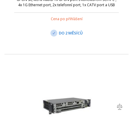
4x 1G Ethernet port, 2x telefonní port, 1x CATV port a USB
port . Model EG8247H5 se postará o bezdrátovou WiFi
komunikaci s připojenými z...
Cena po přihlášení
DO 2 MĚSÍCŮ