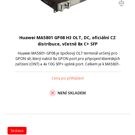
Huawei MA5801 GP08 H3 OLT, DC, oficiální CZ
distribuce, včetně 8x C+ SFP
Huawei MA5801-GP08 je špičkový OLT terminál určený pro
GPON síť, který nabízí 8x GPON port pro připojení klientských
zařízení (ONT) a 4x 10G SFP+ uplink port. Celkem je k MA5801-
GP08 možné připojit až 1024 klientských jednotek . To vše v
kompaktním 1U ...
Cena po přihlášení
NENÍ SKLADEM
sestava