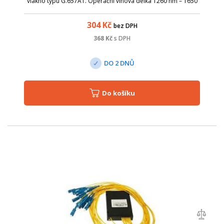
vlákno typu G.657A1. Operační vlnová délka 1260 nm – 1650
nm; TUBE splittery je možné díky kompaktním rozměrům
uložit v optických v...
304
Kč
bez DPH
368
Kč
s DPH
DO 2 DNŮ
Do košíku