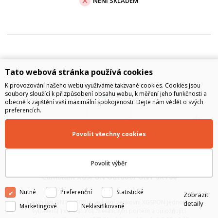
NENÍ SKLADEM
Tato webová stránka používá cookies
K provozování našeho webu využíváme takzvané cookies. Cookies jsou
soubory sloužící k přizpůsobení obsahu webu, k měření jeho funkčnosti a
obecně k zajištění vaší maximální spokojenosti. Dejte nám vědět o svých
preferencích.
Povolit všechny cookies
Povolit výběr
Cambium XGSPON Outdoor ONT SXT00
Nutné
Preferenční
Statistické
Zobrazit
Cambium ONT SXT00 je unikátní venkovní XGSPON jednotka
detaily
Marketingové
Neklasifikované
vybavená 1x 2,5GE PoE metalickým portem a umožňující