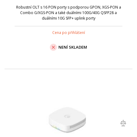
Robustní OLT s 16 PON porty s podporou GPON, XGS-PON a
Combo G/XGS-PON a také duálními 100G/40G QSFP28 a
duálními 10G SFP+ uplink porty
Cena po přihlášení
NENÍ SKLADEM