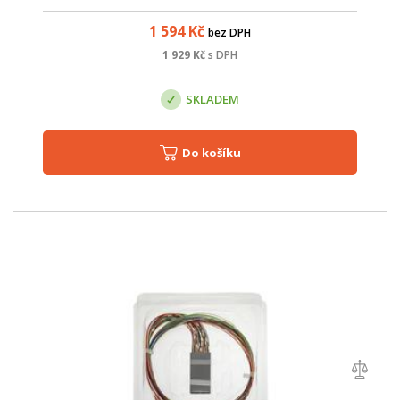
simultánní bezdrátový přístup přes 2,4 GHz i 5 GHz (celková
rychlost až 3000 Mbps ) a...
1 594
Kč
bez DPH
1 929
Kč
s DPH
SKLADEM
Do košíku