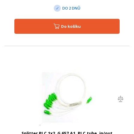
DO 2 DNŮ
Do košíku
Splitter PLC 1x2, G.657.A1, PLC tube, in/out