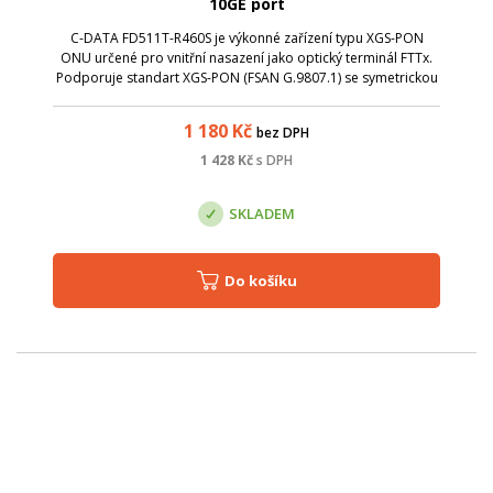
10GE port
C-DATA FD511T-R460S je výkonné zařízení typu XGS-PON
ONU určené pro vnitřní nasazení jako optický terminál FTTx.
Podporuje standart XGS-PON (FSAN G.9807.1) se symetrickou
přenosovou rychlostí 10 Gb/s down / 10 Gb/s up . Díky
konstrukci s 10 GbE LAN por...
1 180
Kč
bez DPH
1 428
Kč
s DPH
SKLADEM
Do košíku