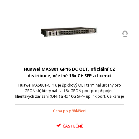
Huawei MA5801 GP16 DC OLT, oficiální CZ
distribuce, včetně 16x C+ SFP a licencí
Huawei MA5801-GP16 je špičkový OLT terminál určený pro
GPON síť, který nabízí 16x GPON port pro připojení
klientských zařízení (ONT) a 4x 10G SFP+ uplink port. Celkem je
k MA5801-GP16 možné připojit až 1024 klientských jednotek .
To vše v kompaktním 1U...
Cena po přihlášení
ČÁSTEČNĚ