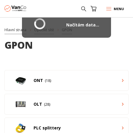
MENU
Načítám data...
Hlavní strana
Optické sítě
GPON
GPON
ONT
18
OLT
28
PLC splittery