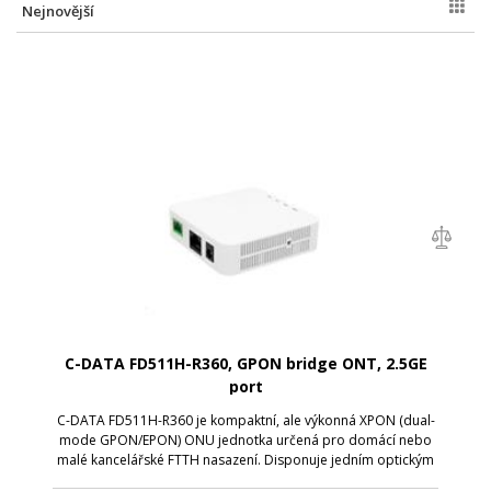
Nejnovější
C-DATA FD511H-R360, GPON bridge ONT, 2.5GE
port
C-DATA FD511H-R360 je kompaktní, ale výkonná XPON (dual-
mode GPON/EPON) ONU jednotka určená pro domácí nebo
malé kancelářské FTTH nasazení. Disponuje jedním optickým
portem (GPON/EPON) a jedním 2,5GE RJ-45 portem , takže