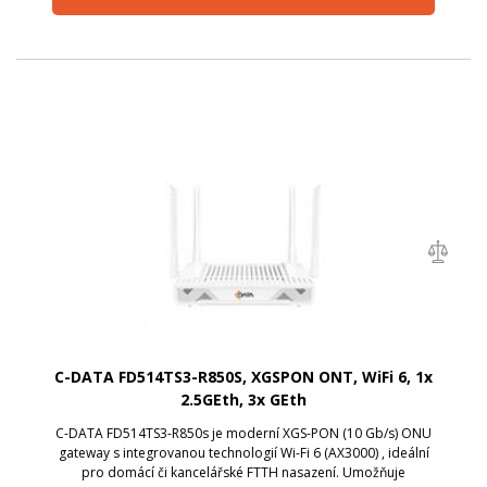
C-DATA FD514TS3-R850S, XGSPON ONT, WiFi 6, 1x
2.5GEth, 3x GEth
C-DATA FD514TS3-R850s je moderní XGS-PON (10 Gb/s) ONU
gateway s integrovanou technologií Wi-Fi 6 (AX3000) , ideální
pro domácí či kancelářské FTTH nasazení. Umožňuje