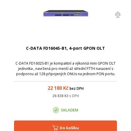
C-DATA FD1604S-B1, 4-port GPON OLT
C-DATA FD1602S-B1 je kompaktní a výkonná mini GPON OLT
jednotka , navržená pro menší až střední FTTH nasazení s
podporou až 128 připojených ONUs na jednom PON portu.
Nabízí 4&times; GPON port , 2&times; gigabitové ethernetové
uplinky, 1&times; SFP+ upl...
22 180
Kč
bez DPH
26 838
Kč
s DPH
SKLADEM
Do košíku