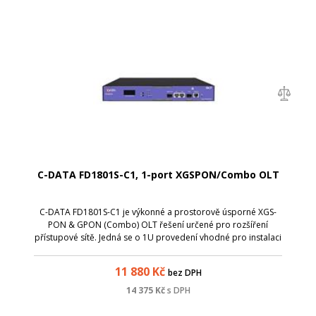
C-DATA FD1801S-C1, 1-port XGSPON/Combo OLT
C-DATA FD1801S-C1 je výkonné a prostorově úsporné XGS-
PON & GPON (Combo) OLT řešení určené pro rozšíření
přístupové sítě. Jedná se o 1U provedení vhodné pro instalaci
do racku v serverových místnostech a kompaktních
serverových prostorech. Jednotka nab...
11 880
Kč
bez DPH
14 375
Kč
s DPH