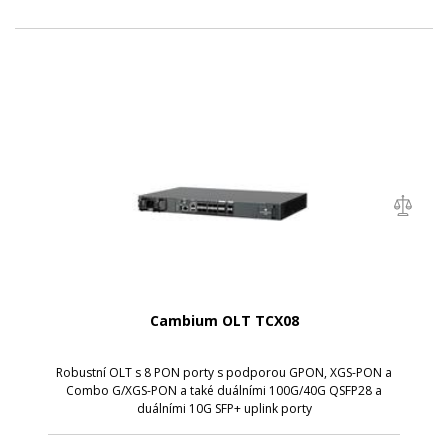
Cambium OLT TCX08
Robustní OLT s 8 PON porty s podporou GPON, XGS-PON a
Combo G/XGS-PON a také duálními 100G/40G QSFP28 a
duálními 10G SFP+ uplink porty