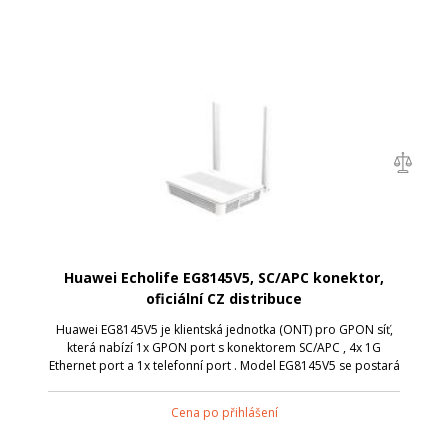
Huawei Echolife EG8145V5, SC/APC konektor,
oficiální CZ distribuce
Huawei EG8145V5 je klientská jednotka (ONT) pro GPON síť,
která nabízí 1x GPON port s konektorem SC/APC , 4x 1G
Ethernet port a 1x telefonní port . Model EG8145V5 se postará
o bezdrátovou WiFi komunikaci s připojenými zařízení v
pásmu 2,4 i 5 GHz (IEEE...
Cena po přihlášení