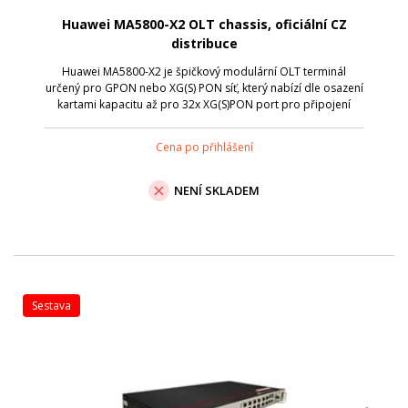
Huawei MA5800-X2 OLT chassis, oficiální CZ
distribuce
Huawei MA5800-X2 je špičkový modulární OLT terminál
určený pro GPON nebo XG(S) PON síť, který nabízí dle osazení
kartami kapacitu až pro 32x XG(S)PON port pro připojení
klientských zařízení (ONT) a 10G SFP+ uplink porty.
Cena po přihlášení
NENÍ SKLADEM
sestava