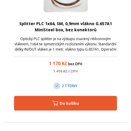
Splitter PLC 1x64, SM, 0,9mm vlákno G.657A1
MiniSteel box, bez konektorů
Optický PLC splitter je na výstupu osazený ribbonovým
vláknem, 1x64 se symetrickým rozložením výkonu. Standardní
délky IN/OUT vláken je 1 metr, vlákno typu G.657A1. Operační
vlnová délka 1260 nm – 1650 nm. Splitter není osazen
konektory.
1 170
Kč
bez DPH
1 416
Kč
s DPH
2 TÝDNY
Do košíku