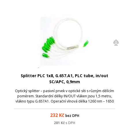
Splitter PLC 1x8, G.657.A1, PLC tube, in/out
SC/APC, 0,9mm
Optický splitter – pasivní prvek v optické síti s různým dělícím
poměrem. Standardní délky IN/OUT vláken jsou 1,5 metru,
vlákno typu G.657A1. Operační vlnová délka 1260 nm – 1650
nm; TUBE splittery je možné díky kompaktním rozměrům
uložit v optických v...
232
Kč
bez DPH
281
Kč
s DPH