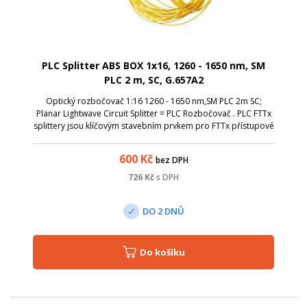
PLC Splitter ABS BOX 1x16, 1260 - 1650 nm, SM
PLC 2 m, SC, G.657A2
Optický rozbočovač 1:16 1260 - 1650 nm,SM PLC 2m SC;
Planar Lightwave Circuit Splitter = PLC Rozbočovač . PLC FTTx
splittery jsou klíčovým stavebním prvkem pro FTTx přístupové
sítě typu P2MP (Point to Multi-Point). mají vynikající optické
charakteristi...
600
Kč
bez DPH
726
Kč
s DPH
DO 2 DNŮ
Do košíku