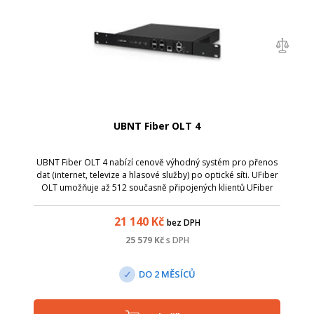
UBNT Fiber OLT 4
UBNT Fiber OLT 4 nabízí cenově výhodný systém pro přenos
dat (internet, televize a hlasové služby) po optické síti. UFiber
OLT umožňuje až 512 současně připojených klientů UFiber
Nano G do vzdálenosti 20 km (128 klientů na jeden GPON
port).
21 140
Kč
bez DPH
25 579
Kč
s DPH
DO 2 MĚSÍCŮ