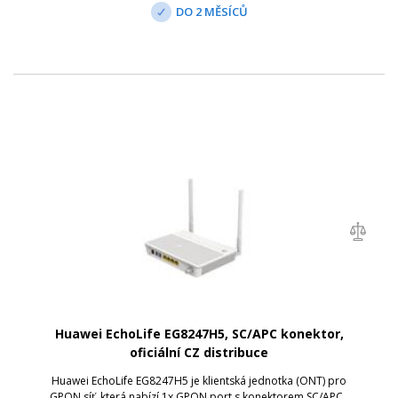
DO 2 MĚSÍCŮ
Huawei EchoLife EG8247H5, SC/APC konektor,
oficiální CZ distribuce
Huawei EchoLife EG8247H5 je klientská jednotka (ONT) pro
GPON síť, která nabízí 1x GPON port s konektorem SC/APC ,