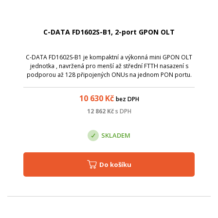
C-DATA FD1602S-B1, 2-port GPON OLT
C-DATA FD1602S-B1 je kompaktní a výkonná mini GPON OLT
jednotka , navržená pro menší až střední FTTH nasazení s
podporou až 128 připojených ONUs na jednom PON portu.
Nabízí 2&times; GPON port , 2&times; gigabitové ethernetové
uplinky, 1&times; SFP+ upl...
10 630
Kč
bez DPH
12 862
Kč
s DPH
SKLADEM
Do košíku