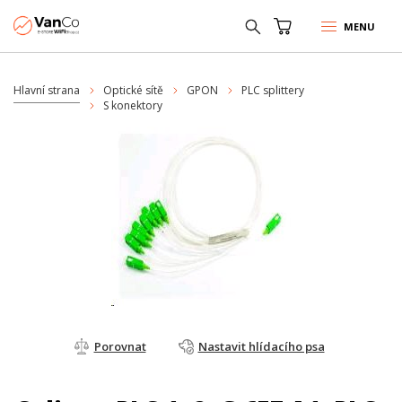
MENU
Hlavní strana
Optické sítě
GPON
PLC splittery
S konektory
Porovnat
Nastavit hlídacího psa