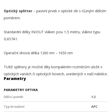
Optický splitter
– pasivní prvek v optické síti s různým dělícím
poměrem.
Standardní délky IN/OUT vláken jsou 1,5 metru, vlákno typu
G.657A1.
Operační vlnová délka 1260 nm – 1650 nm
TUBE splittery je možné díky kompaktním rozměrům uložit v
optických vanách či optických boxech, uvedených v naší nabídce.
Parametry
PARAMETRY OPTIKA
Dělící poměr
1:2
Typ broušení
APC