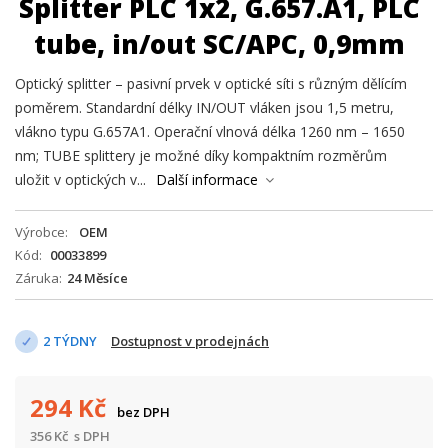
Splitter PLC 1x2, G.657.A1, PLC
tube, in/out SC/APC, 0,9mm
Optický splitter – pasivní prvek v optické síti s různým dělícím
poměrem. Standardní délky IN/OUT vláken jsou 1,5 metru,
vlákno typu G.657A1. Operační vlnová délka 1260 nm – 1650
nm; TUBE splittery je možné díky kompaktním rozměrům
uložit v optických v...
Další informace
Výrobce
OEM
Kód
00033899
Záruka
24 Měsíce
2 TÝDNY
Dostupnost v prodejnách
294
Kč
bez DPH
356
Kč
s DPH