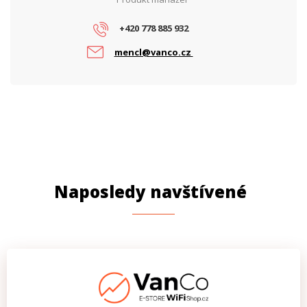
+420 778 885 932
mencl@vanco.cz
Naposledy navštívené