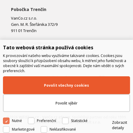
Pobočka Trenčín
VanCo.cz s.r.o.
Gen. M. R. Štefánika 372/9
911 01 Trenčín
E-mail:
obchod@vanco.cz
Tato webová stránka používá cookies
Telefon: +421 32 877 74 02
K provozování našeho webu využíváme takzvané cookies. Cookies jsou
soubory sloužící k přizpůsobení obsahu webu, k měření jeho funkčnosti a
obecně k zajištění vaší maximální spokojenosti. Dejte nám vědět o svých
preferencích.
Povolit všechny cookies
Povolit výběr
©2026
WiFiShop.cz - VanCo.cz eStore
, Spolehlivý partner od roku 1999.
Nutné
Preferenční
Statistické
Zobrazit
Technické řešení © 2026
CyberSoft s.r.o.
detaily
Marketingové
Neklasifikované