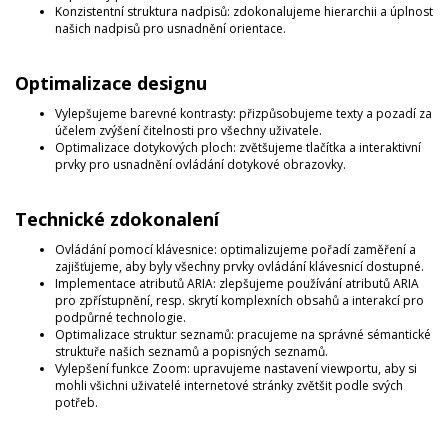
Konzistentní struktura nadpisů: zdokonalujeme hierarchii a úplnost
našich nadpisů pro usnadnění orientace.
Optimalizace designu
Vylepšujeme barevné kontrasty: přizpůsobujeme texty a pozadí za
účelem zvýšení čitelnosti pro všechny uživatele.
Optimalizace dotykových ploch: zvětšujeme tlačítka a interaktivní
prvky pro usnadnění ovládání dotykové obrazovky.
Technické zdokonalení
Ovládání pomocí klávesnice: optimalizujeme pořadí zaměření a
zajišťujeme, aby byly všechny prvky ovládání klávesnicí dostupné.
Implementace atributů ARIA: zlepšujeme používání atributů ARIA
pro zpřístupnění, resp. skrytí komplexních obsahů a interakcí pro
podpůrné technologie.
Optimalizace struktur seznamů: pracujeme na správné sémantické
struktuře našich seznamů a popisných seznamů.
Vylepšení funkce Zoom: upravujeme nastavení viewportu, aby si
mohli všichni uživatelé internetové stránky zvětšit podle svých
potřeb.