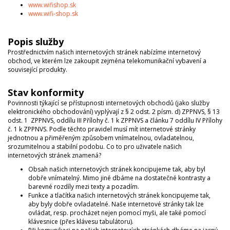
www.wifishop.sk
www.wifi-shop.sk
Popis služby
Prostřednictvím našich internetových stránek nabízíme internetový
obchod, ve kterém lze zakoupit zejména telekomunikační vybavení a
související produkty.
Stav konformity
Povinnosti týkající se přístupnosti internetových obchodů (jako služby
elektronického obchodování) vyplývají z § 2 odst. 2 písm. d) ZPPNVS, § 13
odst. 1 ZPPNVS, oddílu III Přílohy č. 1 k ZPPNVS a článku 7 oddílu IV Přílohy
č. 1 k ZPPNVS. Podle těchto pravidel musí mít internetové stránky
jednotnou a přiměřeným způsobem vnímatelnou, ovladatelnou,
srozumitelnou a stabilní podobu. Co to pro uživatele našich
internetových stránek znamená?
Obsah našich internetových stránek koncipujeme tak, aby byl
dobře vnímatelný. Mimo jiné dbáme na dostatečné kontrasty a
barevné rozdíly mezi texty a pozadím.
Funkce a tlačítka našich internetových stránek koncipujeme tak,
aby byly dobře ovladatelné. Naše internetové stránky tak lze
ovládat, resp. procházet nejen pomocí myši, ale také pomocí
klávesnice (přes klávesu tabulátoru).