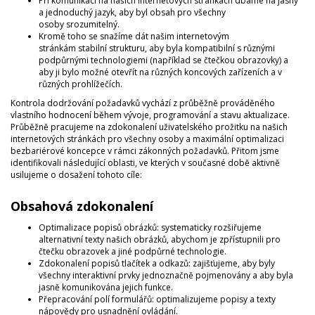
Při komunikaci na našich internetových stránkách dbáme na jasný
a jednoduchý jazyk, aby byl obsah pro všechny
osoby srozumitelný.
Kromě toho se snažíme dát našim internetovým
stránkám stabilní strukturu, aby byla kompatibilní s různými
podpůrnými technologiemi (například se čtečkou obrazovky) a
aby ji bylo možné otevřít na různých koncových zařízeních a v
různých prohlížečích.
Kontrola dodržování požadavků vychází z průběžně prováděného
vlastního hodnocení během vývoje, programování a stavu aktualizace.
Průběžně pracujeme na zdokonalení uživatelského prožitku na našich
internetových stránkách pro všechny osoby a maximální optimalizaci
bezbariérové koncepce v rámci zákonných požadavků. Přitom jsme
identifikovali následující oblasti, ve kterých v současné době aktivně
usilujeme o dosažení tohoto cíle:
Obsahová zdokonalení
Optimalizace popisů obrázků: systematicky rozšiřujeme
alternativní texty našich obrázků, abychom je zpřístupnili pro
čtečku obrazovek a jiné podpůrné technologie.
Zdokonalení popisů tlačítek a odkazů: zajišťujeme, aby byly
všechny interaktivní prvky jednoznačně pojmenovány a aby byla
jasně komunikována jejich funkce.
Přepracování polí formulářů: optimalizujeme popisy a texty
nápovědy pro usnadnění ovládání.