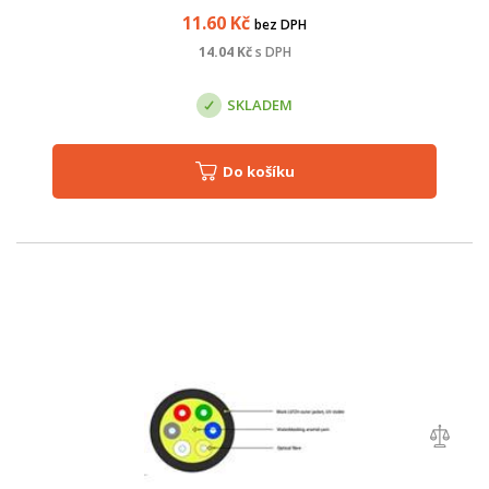
kabelových žlabů, nebo zatažení d...
11.60
Kč
bez DPH
14.04
Kč
s DPH
SKLADEM
Do košíku