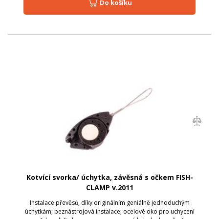
Do košíku
Kotvící svorka/ úchytka, závěsná s očkem FISH-
CLAMP v.2011
Instalace převěsů, díky originálním geniálně jednoduchým
úchytkám; beznástrojová instalace; ocelové oko pro uchycení