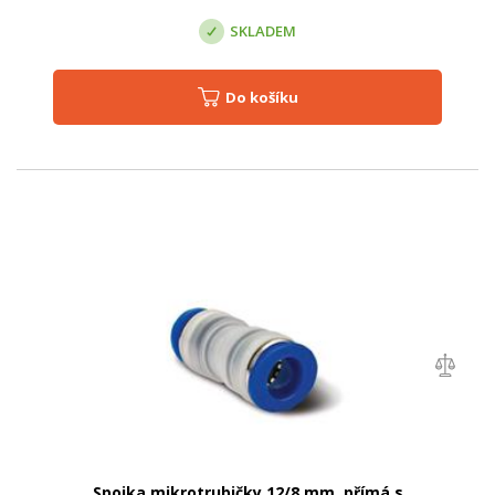
SKLADEM
Do košíku
Spojka mikrotrubičky 12/8 mm, přímá s