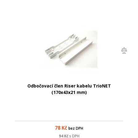
Odbočovací člen Riser kabelu TrioNET
(170x43x21 mm)
78
Kč
bez DPH
94
Kč
s DPH