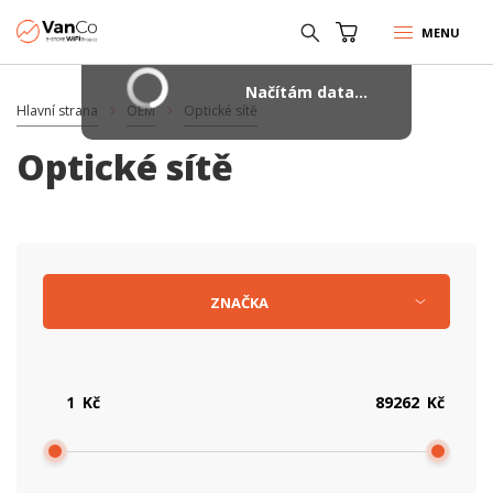
MENU
Načítám data...
Hlavní strana
OEM
Optické sítě
Optické sítě
ZNAČKA
Kč
Kč