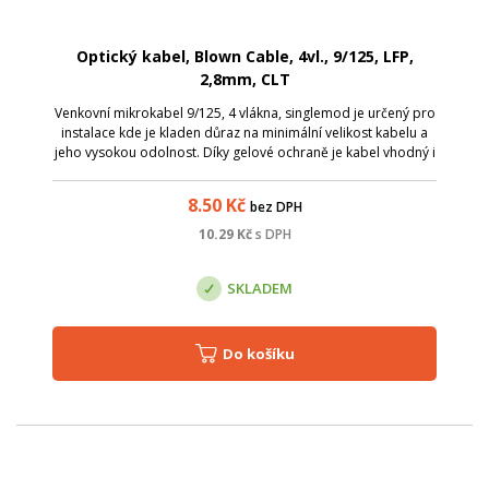
Optický kabel, Blown Cable, 4vl., 9/125, LFP,
2,8mm, CLT
Venkovní mikrokabel 9/125, 4 vlákna, singlemod je určený pro
instalace kde je kladen důraz na minimální velikost kabelu a
jeho vysokou odolnost. Díky gelové ochraně je kabel vhodný i
do vlhkého prostředí.Jako tahový prvek je použita kevlarová
příze
8.50
Kč
bez DPH
10.29
Kč
s DPH
SKLADEM
Do košíku