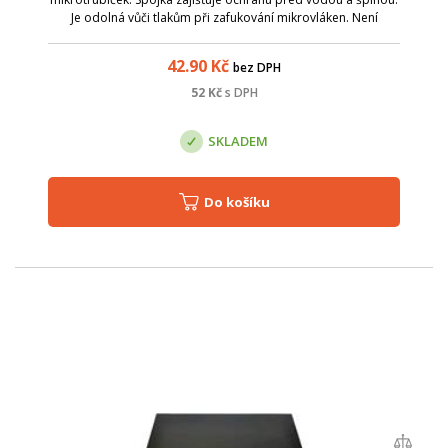
Je odolná vůči tlakům při zafukování mikrovláken. Není
vhodné ji použít pro mikrotrubičky uložené přímo do země.
průměr mikrotrubiček: 7 a 4m...
42.90
Kč
bez DPH
52
Kč
s DPH
SKLADEM
Do košíku