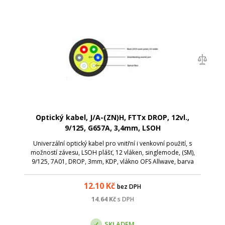
Optický kabel, J/A-(ZN)H, FTTx DROP, 12vl.,
9/125, G657A, 3,4mm, LSOH
Univerzální optický kabel pro vnitřní i venkovní použití, s
možností závesu, LSOH plášť, 12 vláken, singlemode, (SM),
9/125, 7A01, DROP, 3mm, KDP, vlákno OFS Allwave, barva
černá
12.10
Kč
bez DPH
14.64
Kč
s DPH
SKLADEM