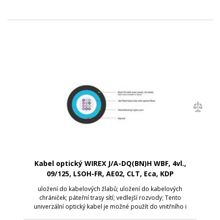
Kabel optický WIREX J/A-DQ(BN)H WBF, 4vl.,
09/125, LSOH-FR, AE02, CLT, Eca, KDP
uložení do kabelových žlabů; uložení do kabelových
chrániček; páteřní trasy sítí; vedlejší rozvody; Tento
univerzální optický kabel je možné použít do vnitřního i
venkovního prostředí. Je určen především pro uložení do