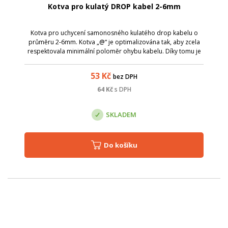
Kotva pro kulatý DROP kabel 2-6mm
Kotva pro uchycení samonosného kulatého drop kabelu o
průměru 2-6mm. Kotva „@“ je optimalizována tak, aby zcela
respektovala minimální poloměr ohybu kabelu. Díky tomu je
zajištěn nulový útlum při tahu, resp. útlum nabývá
zanedbatelných hodnot. Nedocház...
53
Kč
bez DPH
64
Kč
s DPH
SKLADEM
Do košíku