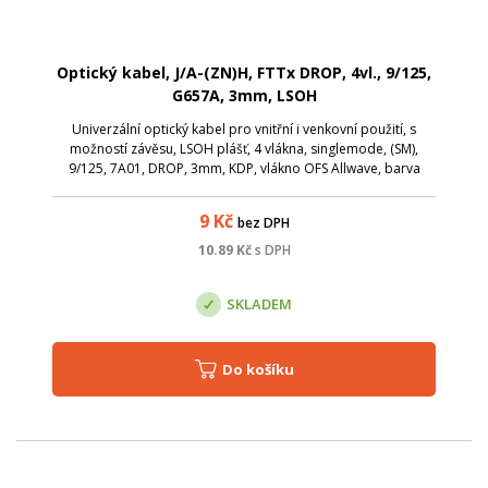
Optický kabel, J/A-(ZN)H, FTTx DROP, 4vl., 9/125,
G657A, 3mm, LSOH
Univerzální optický kabel pro vnitřní i venkovní použití, s
možností závěsu, LSOH plášť, 4 vlákna, singlemode, (SM),
9/125, 7A01, DROP, 3mm, KDP, vlákno OFS Allwave, barva
černá
9
Kč
bez DPH
10.89
Kč
s DPH
SKLADEM
Do košíku