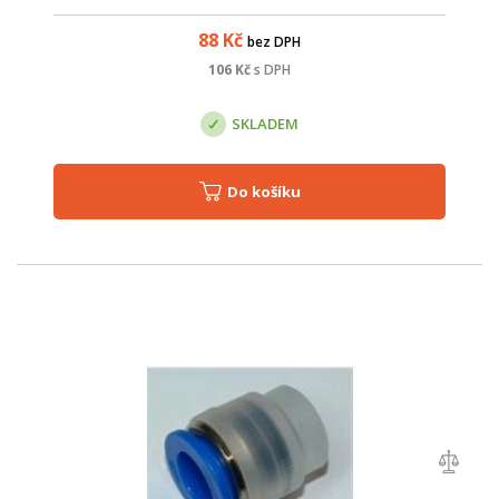
vhodné ji použít pro mikrotrubičky uložené přímo do země.
průměr mikrotrubiček: 14 a...
88
Kč
bez DPH
106
Kč
s DPH
SKLADEM
Do košíku