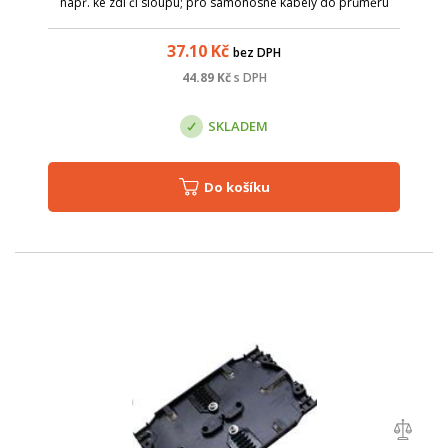
např. ke zdi či sloupu; pro samonosné kabely do průměru
3,5mm; zatížitelnost 950N;
37.10
Kč
bez DPH
44.89
Kč
s DPH
SKLADEM
Do košíku