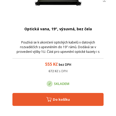
Optická vana, 19", výsuvná, bez čela
Používá se k ukončení optických kabelů v datových
rozvaděčích s upevněním do 19" rámů. Dodává se v
provedení výšky 1U. Část pro upevnění optické kazety i s
čelem je pro lepší přístup vysouvací. Pro přívod optických
kabelů jsou v zadní části vany 2 kusy...
555
Kč
bez DPH
672
Kč
s DPH
SKLADEM
Do košíku