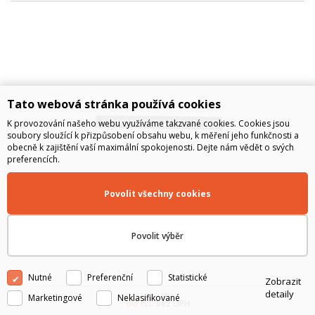
Tato webová stránka používá cookies
K provozování našeho webu využíváme takzvané cookies. Cookies jsou
soubory sloužící k přizpůsobení obsahu webu, k měření jeho funkčnosti a
obecně k zajištění vaší maximální spokojenosti. Dejte nám vědět o svých
preferencích.
Povolit všechny cookies
Panel 24xSC duplex pro 19' Optická vana černá
Povolit výběr
24xSC Duplex panel pro 19' Optickou vanu černou;
Nutné
Preferenční
Statistické
Zobrazit
detaily
Marketingové
Neklasifikované
68
Kč
bez DPH