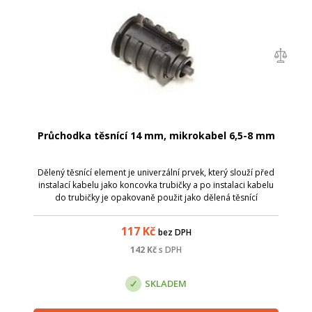
Průchodka těsnící 14 mm, mikrokabel 6,5-8 mm
Dělený těsnící element je univerzální prvek, který slouží před
instalací kabelu jako koncovka trubičky a po instalaci kabelu
do trubičky je opakovaně použit jako dělená těsnící
průchodka mikrotrubička - mikrokabelem. Prvek umožňuje
tlakustěné a plynost...
117
Kč
bez DPH
142
Kč
s DPH
SKLADEM