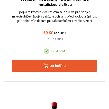
metalickou vložkou
Spojka mikrotrubičky 12/8mm se používá pro spojení
mikrotrubiček. Spojka zajišťuje ochranu před vodou a špínou.
Je odolná vůči tlakům při zafukování mikrovláken. Není
vhodné ji použít pro mikrotrubičky uložené přímo do země;
průměr mikrotrubiček: 12 a ...
50
Kč
bez DPH
61
Kč
s DPH
SKLADEM
Do košíku