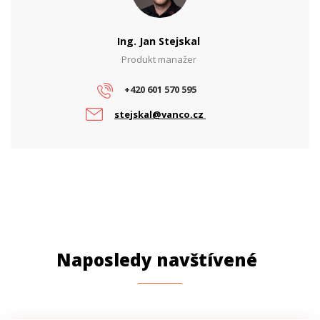
Standard PON
GPON
Typ opt. konektoru
SC
Ing. Jan Stejskal
Produkt manažer
+420 601 570 595
stejskal@vanco.cz
Naposledy navštívené