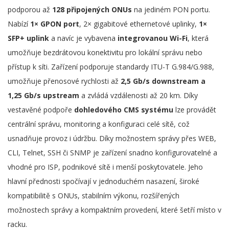
podporou až
128 připojených ONUs
na jediném PON portu.
Nabízí
1× GPON port
,
2× gigabitové ethernetové uplinky,
1×
SFP+ uplink
a navíc je vybavena
integrovanou Wi-Fi
, která
umožňuje bezdrátovou konektivitu pro lokální správu nebo
přístup k síti. Zařízení podporuje standardy ITU-T G.984/G.988,
umožňuje přenosové rychlosti až
2,5 Gb/s downstream a
1,25 Gb/s upstream
a zvládá vzdálenosti až 20 km. Díky
vestavěné podpoře
dohledového CMS systému
lze provádět
centrální správu, monitoring a konfiguraci celé sítě, což
usnadňuje provoz i údržbu. Díky možnostem správy přes WEB,
CLI, Telnet, SSH či SNMP je zařízení snadno konfigurovatelné a
vhodné pro ISP, podnikové sítě i menší poskytovatele. Jeho
hlavní přednosti spočívají v jednoduchém nasazení, široké
kompatibilitě s ONUs, stabilním výkonu, rozšířených
možnostech správy a kompaktním provedení, které šetří místo v
racku.