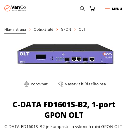
MENU
Hlavní strana
Optické sítě
GPON
OLT
Porovnat
Nastavit hlídacího psa
C-DATA FD1601S-B2, 1-port
GPON OLT
C-DATA FD1601S-B2 je kompaktní a výkonná mini GPON OLT