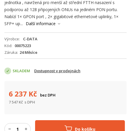
jednotka , navržená pro menší až střední FTTH nasazení s
podporou až 128 připojených ONUs na jediném PON portu.
Nabízí 1× GPON port , 2× gigabitové ethernetové uplinky, 1×
SFP+ up...
Další informace
Výrobce
C-DATA
Kód
00075223
Záruka
24 Měsíce
SKLADEM
Dostupnost v prodejnách
6 237
Kč
bez DPH
7 547
Kč
s DPH
Do košíku