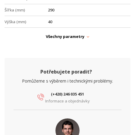
Šířka (mm)
290
Výška (mm)
40
PARAMETRY ETHERNET
Všechny parametry
Gigabit LAN
ano
Počet RJ45 portů
2
Počet SFP+ (10G)
1
Potřebujete poradit?
portů
Pomůžeme s výběrem i technickými problémy.
PARAMETRY NAPÁJENÍ
Napájení
AC
(+420) 246 035 451
Informace a objednávky
PARAMETRY OPTIKA
Počet GPON portů
1
Počet PON portů
1