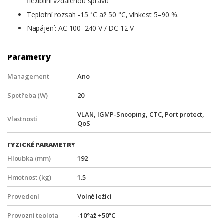
flexibilní vzdálenou správu.
Teplotní rozsah -15 °C až 50 °C, vlhkost 5–90 %.
Napájení: AC 100–240 V / DC 12 V
Parametry
Management
Ano
Spotřeba (W)
20
VLAN, IGMP-Snooping, CTC, Port protect,
Vlastnosti
QoS
FYZICKÉ PARAMETRY
Hloubka (mm)
192
Hmotnost (kg)
1.5
Provedení
Volně ležící
Provozní teplota
-10°až +50°C