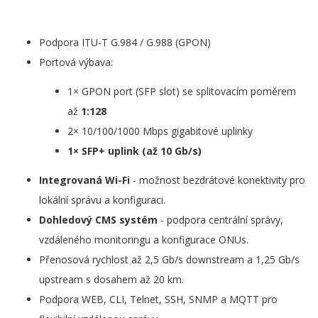
Podpora ITU-T G.984 / G.988 (GPON)
Portová výbava:
1× GPON port (SFP slot) se splitovacím poměrem
až
1:128
2× 10/100/1000 Mbps gigabitové uplinky
1× SFP+ uplink (až 10 Gb/s)
Integrovaná Wi-Fi
- možnost bezdrátové konektivity pro
lokální správu a konfiguraci.
Dohledový CMS systém
- podpora centrální správy,
vzdáleného monitoringu a konfigurace ONUs.
Přenosová rychlost až 2,5 Gb/s downstream a 1,25 Gb/s
upstream s dosahem až 20 km.
Podpora WEB, CLI, Telnet, SSH, SNMP a MQTT pro