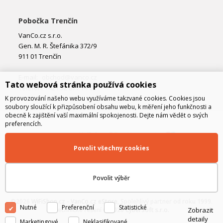
Pobočka Trenčín
VanCo.cz s.r.o.
Gen. M. R. Štefánika 372/9
911 01 Trenčín
E-mail:
obchod@vanco.cz
Tato webová stránka používá cookies
Telefon: +421 32 877 74 02
K provozování našeho webu využíváme takzvané cookies. Cookies jsou
soubory sloužící k přizpůsobení obsahu webu, k měření jeho funkčnosti a
obecně k zajištění vaší maximální spokojenosti. Dejte nám vědět o svých
preferencích.
Povolit všechny cookies
Povolit výběr
©2026
WiFiShop.cz - VanCo.cz eStore
, Spolehlivý partner od roku 1999.
Nutné
Preferenční
Statistické
Zobrazit
Technické řešení © 2026
CyberSoft s.r.o.
detaily
Marketingové
Neklasifikované