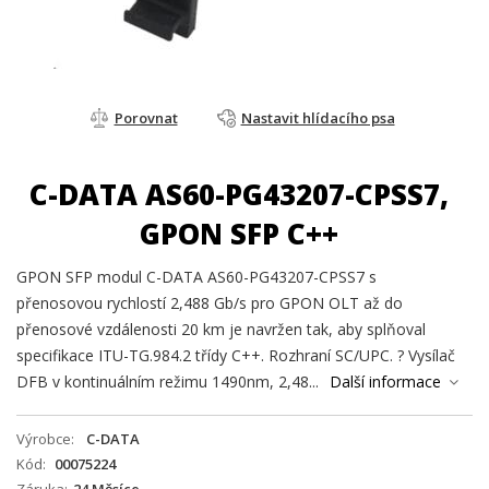
Porovnat
Nastavit hlídacího psa
C-DATA AS60-PG43207-CPSS7,
GPON SFP C++
GPON SFP modul C-DATA AS60-PG43207-CPSS7 s
přenosovou rychlostí 2,488 Gb/s pro GPON OLT až do
přenosové vzdálenosti 20 km je navržen tak, aby splňoval
specifikace ITU-TG.984.2 třídy C++. Rozhraní SC/UPC. ? Vysílač
DFB v kontinuálním režimu 1490nm, 2,48...
Další informace
Výrobce
C-DATA
Kód
00075224