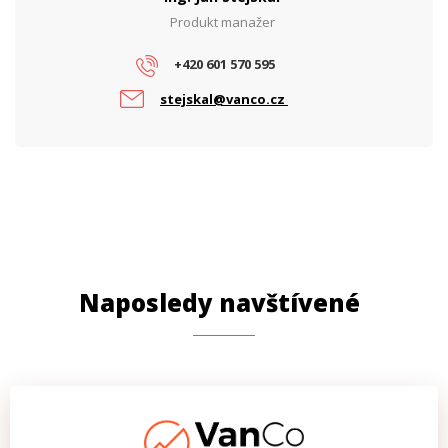
Produkt manažer
+420 601 570 595
stejskal@vanco.cz
Naposledy navštívené