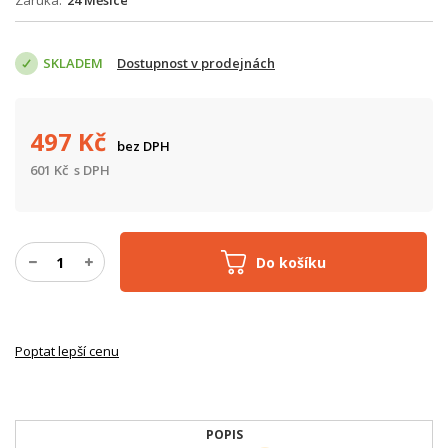
Záruka
24 Měsíce
SKLADEM
Dostupnost v prodejnách
497
Kč
bez DPH
601
Kč
s DPH
Do košíku
Poptat lepší cenu
POPIS