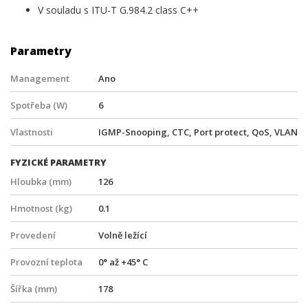
V souladu s ITU-T G.984.2 class C++
Parametry
Management
Ano
Spotřeba (W)
6
Vlastnosti
IGMP-Snooping, CTC, Port protect, QoS, VLAN
FYZICKÉ PARAMETRY
Hloubka (mm)
126
Hmotnost (kg)
0.1
Provedení
Volně ležící
Provozní teplota
0° až +45° C
Šířka (mm)
178