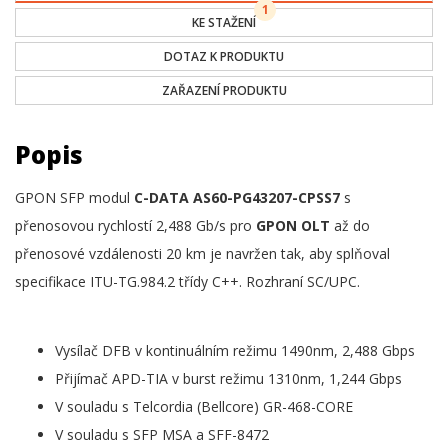
1
KE STAŽENÍ
DOTAZ K PRODUKTU
ZAŘAZENÍ PRODUKTU
Popis
GPON SFP modul
C-DATA AS60-PG43207-CPSS7
s
přenosovou rychlostí 2,488 Gb/s pro
GPON OLT
až do
přenosové vzdálenosti 20 km je navržen tak, aby splňoval
specifikace ITU-TG.984.2 třídy C++. Rozhraní SC/UPC.
Vysílač DFB v kontinuálním režimu 1490nm, 2,488 Gbps
Přijímač APD-TIA v burst režimu 1310nm, 1,244 Gbps
V souladu s Telcordia (Bellcore) GR-468-CORE
V souladu s SFP MSA a SFF-8472