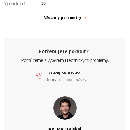
Výška (mm)
35
PARAMETRY ETHERNET
Všechny parametry
Gigabit LAN
ano
Počet RJ45 portů
1
PARAMETRY NAPÁJENÍ
Potřebujete poradit?
Napájení
DC
Pomůžeme s výběrem i technickými problémy.
PARAMETRY OPTIKA
(+420) 246 035 451
Počet PON portů
1
Informace a objednávky
Standard PON
GPON
Typ broušení
UPC
Typ opt.
SC
konektoru
Ing. Jan Stejskal