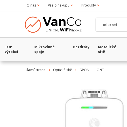
O nás
Vše o nákupu
Produkty
TOP
Mikrovlnné
Bezdráty
Metalické
výrobci
spoje
sítě
Hlavní strana
Optické sítě
GPON
ONT