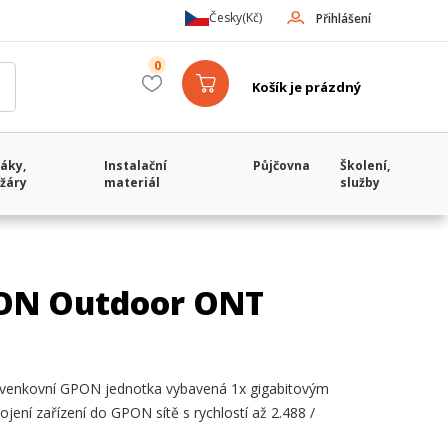
Česky
(Kč)
Přihlášení
0
Košík je prázdný
áky,
Instalační
Půjčovna
Školení,
žáry
materiál
služby
ON Outdoor ONT
venkovní GPON jednotka vybavená 1x gigabitovým
jení zařízení do GPON sítě s rychlostí až 2.488 /