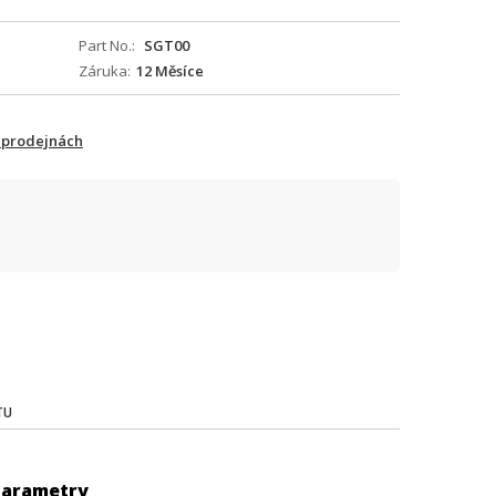
Part No.
SGT00
Záruka
12 Měsíce
 prodejnách
TU
Parametry