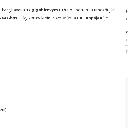
otka vybavená
1x gigabitovým Eth
PoE portem a umožňující
P
.244 Gbps
. Díky kompaktním rozměrům a
PoE napájení
je
P
P
T
T
ení)