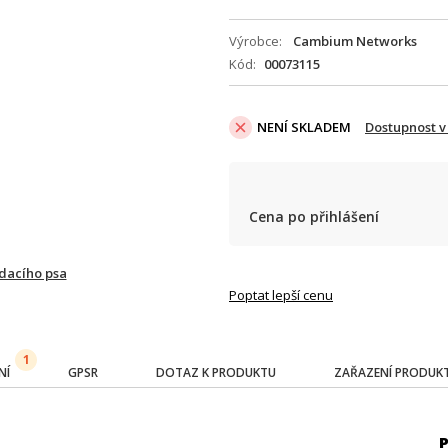
Výrobce
Cambium Networks
Kód
00073115
NENÍ SKLADEM
Dostupnost v
Cena po přihlášení
ídacího psa
Poptat lepší cenu
1
NÍ
GPSR
DOTAZ K PRODUKTU
ZAŘAZENÍ PRODUK