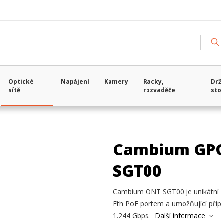
Optické
Napájení
Kamery
Racky,
Drž
sítě
rozvaděče
sto
Cambium GP
SGT00
Cambium ONT SGT00 je unikátní 
Eth PoE portem a umožňující připo
1.244 Gbps.
Další informace