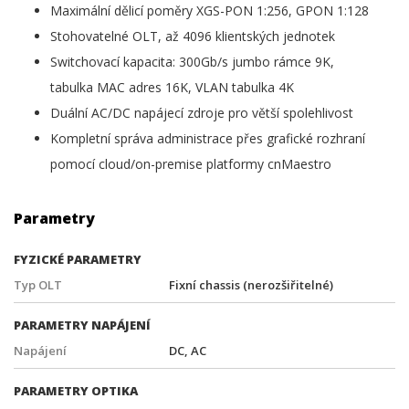
Maximální dělicí poměry XGS-PON 1:256, GPON 1:128
Stohovatelné OLT, až 4096 klientských jednotek
Switchovací kapacita: 300Gb/s jumbo rámce 9K,
tabulka MAC adres 16K, VLAN tabulka 4K
Duální AC/DC napájecí zdroje pro větší spolehlivost
Kompletní správa administrace přes grafické rozhraní
pomocí cloud/on-premise platformy cnMaestro
Parametry
FYZICKÉ PARAMETRY
Typ OLT
Fixní chassis (nerozšiřitelné)
PARAMETRY NAPÁJENÍ
Napájení
DC, AC
PARAMETRY OPTIKA