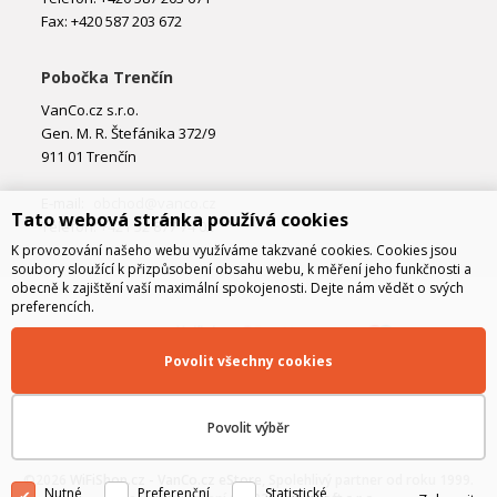
Fax: +420 587 203 672
Pobočka Trenčín
VanCo.cz s.r.o.
Gen. M. R. Štefánika 372/9
911 01 Trenčín
E-mail:
obchod@vanco.cz
Tato webová stránka používá cookies
Telefon: +421 32 877 74 02
K provozování našeho webu využíváme takzvané cookies. Cookies jsou
soubory sloužící k přizpůsobení obsahu webu, k měření jeho funkčnosti a
obecně k zajištění vaší maximální spokojenosti. Dejte nám vědět o svých
preferencích.
Povolit všechny cookies
Povolit výběr
©2026
WiFiShop.cz - VanCo.cz eStore
, Spolehlivý partner od roku 1999.
Nutné
Preferenční
Statistické