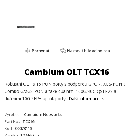
Porovnat
Nastavit hlídacího psa
Cambium OLT TCX16
Robustní OLT s 16 PON porty s podporou GPON, XGS-PON a
Combo G/XGS-PON a také duálními 100G/40G QSFP28 a
duálními 10G SFP+ uplink porty
Další informace
Výrobce
Cambium Networks
Part No.
TCX16
Kód
00073113
Záruka
12 Měsíce