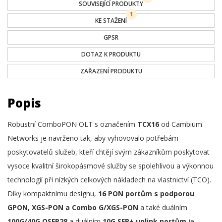
SOUVISEJÍCÍ PRODUKTY
1
KE STAŽENÍ
GPSR
DOTAZ K PRODUKTU
ZAŘAZENÍ PRODUKTU
Popis
Robustní ComboPON OLT s označením
TCX16
od Cambium
Networks je navrženo tak, aby vyhovovalo potřebám
poskytovatelů služeb, kteří chtějí svým zákazníkům poskytovat
vysoce kvalitní širokopásmové služby se spolehlivou a výkonnou
technologií při nízkých celkových nákladech na vlastnictví (TCO).
Díky kompaktnímu designu,
16 PON portům s podporou
GPON, XGS-PON a Combo G/XGS-PON
a také duálním
100G/40G QSFP28
a duálním
10G SFP+ uplink portům
je