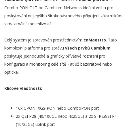
Combo PON OLT od Cambium Networks ideální volba pro
poskytování nejlepšího širokopásmového připojení zákazníkům
s maximální spolehlivostí.
Celý systém je spravován prostřednictvím
cnMaestro
. Tato
komplexní platforma pro správu
všech prvků Cambium
poskytuje jednoduché a graficky přívětivé rozhraní pro
konfiguraci a monitoring celé sítě - ať už bezdrátové nebo
optické.
Klíčové vlastnosti:
16x GPON, XGS-PON nebo ComboPON port
2x QSFP28 (40/100GE nebo 4x25GE) a 2x SFP28/SFP+
(10/25GE) uplink port