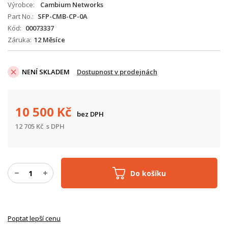
Výrobce
Cambium Networks
Part No.
SFP-CMB-CP-0A
Kód
00073337
Záruka
12 Měsíce
NENÍ SKLADEM
Dostupnost v prodejnách
10 500
Kč
bez DPH
12 705
Kč
s DPH
Do košíku
Poptat lepší cenu