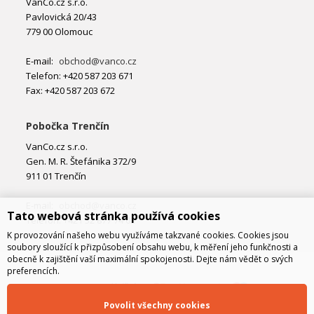
VanCo.cz s.r.o.
Pavlovická 20/43
779 00 Olomouc
E-mail:
obchod@vanco.cz
Telefon: +420 587 203 671
Fax: +420 587 203 672
Pobočka Trenčín
VanCo.cz s.r.o.
Gen. M. R. Štefánika 372/9
911 01 Trenčín
E-mail:
obchod@vanco.cz
Tato webová stránka používá cookies
Telefon: +421 32 877 74 02
K provozování našeho webu využíváme takzvané cookies. Cookies jsou
soubory sloužící k přizpůsobení obsahu webu, k měření jeho funkčnosti a
obecně k zajištění vaší maximální spokojenosti. Dejte nám vědět o svých
preferencích.
Povolit všechny cookies