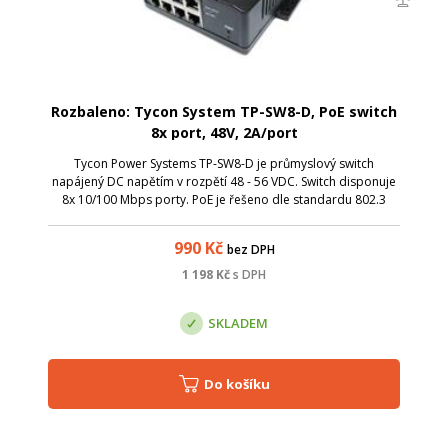
Rozbaleno: Tycon System TP-SW8-D, PoE switch
8x port, 48V, 2A/port
Tycon Power Systems TP-SW8-D je průmyslový switch
napájený DC napětím v rozpětí 48 - 56 VDC. Switch disponuje
8x 10/100 Mbps porty. PoE je řešeno dle standardu 802.3
af/at. Široký teplotní rozsah umožňuje nasazení i v náročných
teplotních podmínkách. V...
990
Kč
bez DPH
1 198
Kč
s DPH
SKLADEM
Do košíku