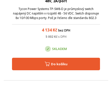
48V, 2A/port
Tycon Power Systems TP-SW8-D je průmyslový switch
napájený DC napětím v rozpětí 48 - 56 VDC. Switch disponuje
8x 10/100 Mbps porty. PoE je řešeno dle standardu 802.3
af/at. Široký teplotní rozsah umožňuje nasazení i v náročných
teplotních podmínkách. V...
4 134
Kč
bez DPH
5 002
Kč
s DPH
SKLADEM
Do košíku