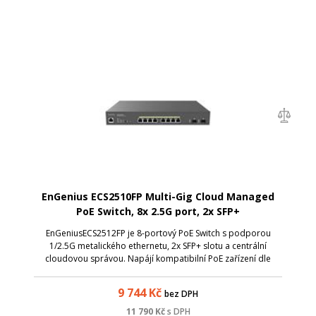
EnGenius ECS2510FP Multi-Gig Cloud Managed
PoE Switch, 8x 2.5G port, 2x SFP+
EnGeniusECS2512FP je 8-portový PoE Switch s podporou
1/2.5G metalického ethernetu, 2x SFP+ slotu a centrální
cloudovou správou. Napájí kompatibilní PoE zařízení dle
normy 802.3af/at, jako jsou IP kamery, VoIP telefony a AP.
Celkový power budget je 240 W.
9 744
Kč
bez DPH
11 790
Kč
s DPH