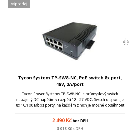
Výprodej
Tycon System TP-SW8-NC, PoE switch 8x port,
48V, 2A/port
Tycon Power Systems TP-SW8-NC je průmyslový switch
napájený DC napětím v rozpětí 12 - 57 VDC. Switch disponuje
8x 10/100 Mbps porty, na každém z nich je možné dosáhnout
max. 2A napájecího proudu. PoE není řešeno dle standardu
802.3 af/at, jedná se pouz...
2 490
Kč
bez DPH
3 013
Kč
s DPH