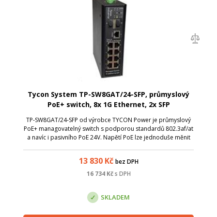
Tycon System TP-SW8GAT/24-SFP, průmyslový
PoE+ switch, 8x 1G Ethernet, 2x SFP
TP-SW8GAT/24-SFP od výrobce TYCON Power je průmyslový
PoE+ managovatelný switch s podporou standardů 802.3af/at
a navíc i pasivního PoE 24V. Napětí PoE lze jednoduše měnit
přes management switche per port, což umožňuje jedním
switchem napájet různé tec...
13 830
Kč
bez DPH
16 734
Kč
s DPH
SKLADEM