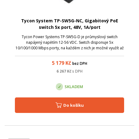
Tycon System TP-SW5G-NC, Gigabitový PoE
switch 5x port, 48V, 1A/port
Tycon Power Systems TP-SW5G-D je průmyslový switch
napájený napětím 12-56 VDC. Switch disponuje 5x
10/100/1000 Mbps porty, na každém z nich je možné využít až
1 A. PoE je řešeno jako pasivní, až 1 A na port. Široký teplotní
rozsah umožňuje nasazení i v...
5 179
Kč
bez DPH
6 267
Kč
s DPH
SKLADEM
Do košíku