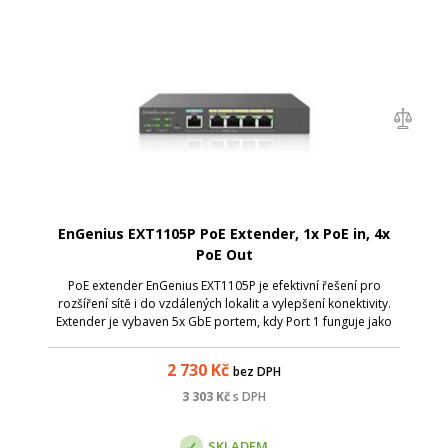
EnGenius EXT1105P PoE Extender, 1x PoE in, 4x
PoE Out
PoE extender EnGenius EXT1105P je efektivní řešení pro
rozšíření sítě i do vzdálených lokalit a vylepšení konektivity.
Extender je vybaven 5x GbE portem, kdy Port 1 funguje jako
PoE-in a porty 2 až 5 jsou vybaveny PoE-out s podporou
802.3at/af PoE a až...
2 730
Kč
bez DPH
3 303
Kč
s DPH
SKLADEM