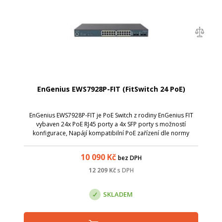
EnGenius EWS7928P-FIT (FitSwitch 24 PoE)
EnGenius EWS7928P-FIT je PoE Switch z rodiny EnGenius FIT
vybaven 24x PoE RJ45 porty a 4x SFP porty s možností
konfigurace, Napájí kompatibilní PoE zařízení dle normy
802.3af/802.3at, jako jsou IP kamery, VoIP telefony a AP.
Celkový PoE budget je 240 W.
10 090
Kč
bez DPH
12 209
Kč
s DPH
SKLADEM