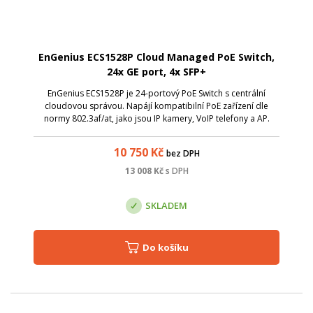
EnGenius ECS1528P Cloud Managed PoE Switch,
24x GE port, 4x SFP+
EnGenius ECS1528P je 24-portový PoE Switch s centrální
cloudovou správou. Napájí kompatibilní PoE zařízení dle
normy 802.3af/at, jako jsou IP kamery, VoIP telefony a AP.
Celkový power budget je 240 W.
10 750
Kč
bez DPH
13 008
Kč
s DPH
SKLADEM
Do košíku