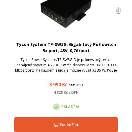
Tycon System TP-SW5G, Gigabitový PoE switch
5x port, 48V, 0,7A/port
Tycon Power Systems TP-SW5G-D je průmyslový switch
napájený napětím 48 VDC. Switch disponuje 5x 10/100/1000
Mbps porty, na každém z nich je možné využít až 35 W. PoE je
řešeno dle standardu 802.3 af/at. Široký teplotní rozsah
umožňuje nasazení i v náro...
3 990
Kč
bez DPH
4 828
Kč
s DPH
SKLADEM
Do košíku