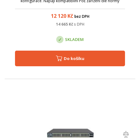
konfigurace. Napájí kompatibilní PoE zařízení dle normy
802.3af/802.3at, jako jsou IP kamery, VoIP telefony a AP.
Celkový PoE budget je 410 W.
12 120
Kč
bez DPH
14 665
Kč
s DPH
SKLADEM
Do košíku