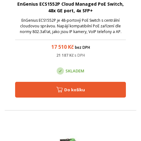
EnGenius ECS1552P Cloud Managed PoE Switch,
48x GE port, 4x SFP+
EnGenius ECS1552P je 48-portový PoE Switch s centrální
cloudovou správou. Napájí kompatibilní PoE zařízení dle
normy 802.3af/at, jako jsou IP kamery, VoIP telefony a AP.
Celkový power budget je 410 W.
17 510
Kč
bez DPH
21 187
Kč
s DPH
SKLADEM
Do košíku