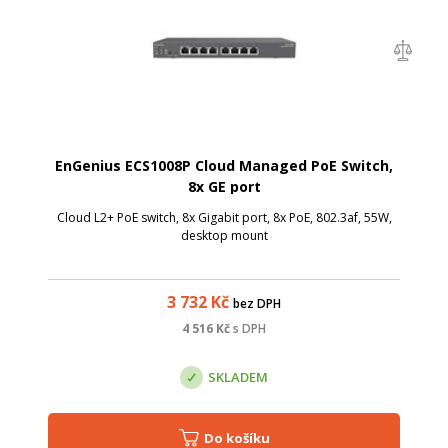
EnGenius ECS1008P Cloud Managed PoE Switch,
8x GE port
Cloud L2+ PoE switch, 8x Gigabit port, 8x PoE, 802.3af, 55W,
desktop mount
3 732
Kč
bez DPH
4 516
Kč
s DPH
SKLADEM
Do košíku