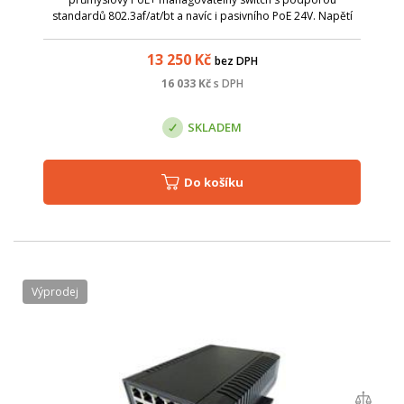
standardů 802.3af/at/bt a navíc i pasivního PoE 24V. Napětí
PoE lze jednoduše měnit přes management switche, což
umožňuje jedním switchem napájet různé techno...
13 250
Kč
bez DPH
16 033
Kč
s DPH
SKLADEM
Do košíku
Výprodej