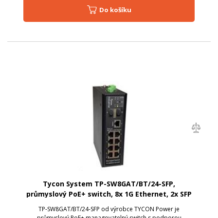
Do košíku
Tycon System TP-SW8GAT/BT/24-SFP,
průmyslový PoE+ switch, 8x 1G Ethernet, 2x SFP
TP-SW8GAT/BT/24-SFP od výrobce TYCON Power je
průmyslový PoE+ managovatelný switch s podporou