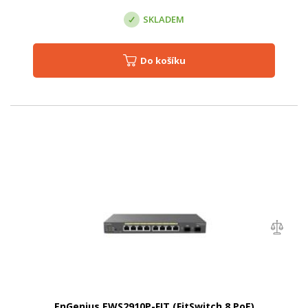
SKLADEM
Do košíku
EnGenius EWS2910P-FIT (FitSwitch 8 PoE)