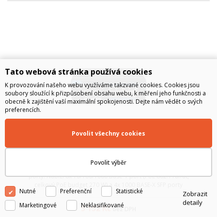
Tato webová stránka používá cookies
K provozování našeho webu využíváme takzvané cookies. Cookies jsou
soubory sloužící k přizpůsobení obsahu webu, k měření jeho funkčnosti a
obecně k zajištění vaší maximální spokojenosti. Dejte nám vědět o svých
preferencích.
Povolit všechny cookies
CSE IS7212S-8P, Průmyslový Gigabit PoE switch -
8x PoE, 4x SFP
Povolit výběr
CSE IS7212S-8P je průmyslový plně gigabitový PoE switch s 12
porty. Nabízí 8x 10/100/1000 Base-T port (PoE 802.11af/at,
celkový PoE budget 270 W) a 4x 1000 BASE-X SFP porty
Nutné
Preferenční
Statistické
Zobrazit
(uplink). Rozšířený teplotní rozsah, redundantní napájení,
detaily
alarmová relé nebo p...
Marketingové
Neklasifikované
5 152
Kč
bez DPH