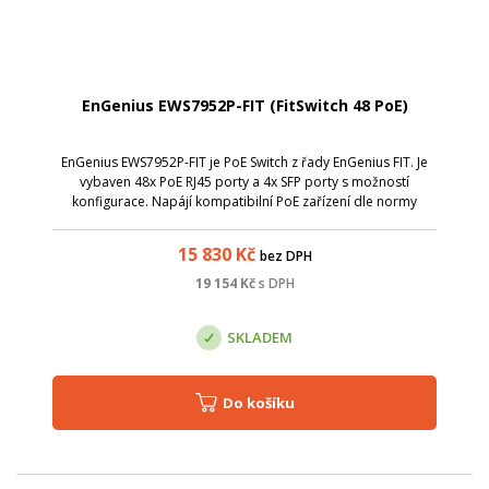
EnGenius EWS7952P-FIT (FitSwitch 48 PoE)
EnGenius EWS7952P-FIT je PoE Switch z řady EnGenius FIT. Je
vybaven 48x PoE RJ45 porty a 4x SFP porty s možností
konfigurace. Napájí kompatibilní PoE zařízení dle normy
802.3af/802.3at, jako jsou IP kamery, VoIP telefony a AP.
Celkový PoE budget je 410 W.
15 830
Kč
bez DPH
19 154
Kč
s DPH
SKLADEM
Do košíku