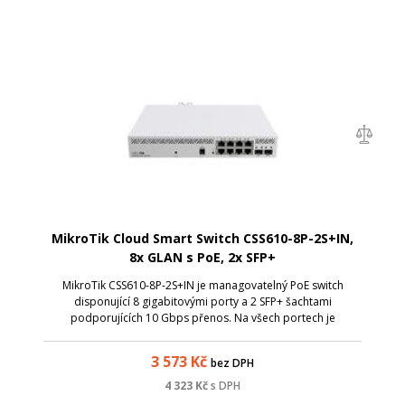
MikroTik Cloud Smart Switch CSS610-8P-2S+IN,
8x GLAN s PoE, 2x SFP+
MikroTik CSS610-8P-2S+IN je managovatelný PoE switch
disponující 8 gigabitovými porty a 2 SFP+ šachtami
podporujících 10 Gbps přenos. Na všech portech je
podporováno PoE-out s celkovým budgetem 140 W.
3 573
Kč
bez DPH
4 323
Kč
s DPH