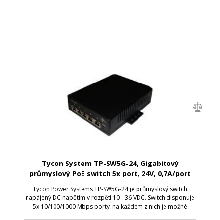
Tycon System TP-SW5G-24, Gigabitový
průmyslový PoE switch 5x port, 24V, 0,7A/port
Tycon Power Systems TP-SW5G-24 je průmyslový switch
napájený DC napětím v rozpětí 10 - 36 VDC. Switch disponuje
5x 10/100/1000 Mbps porty, na každém z nich je možné
dosáhnout více jak 35W, max. 70W výkonu