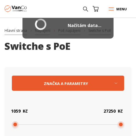
MENU
Načítám data...
Hlavní strana
Napájení
PoE napájení
Switche s PoE
Switche s PoE
ZNAČKA
A
PARAMETRY
Kč
Kč