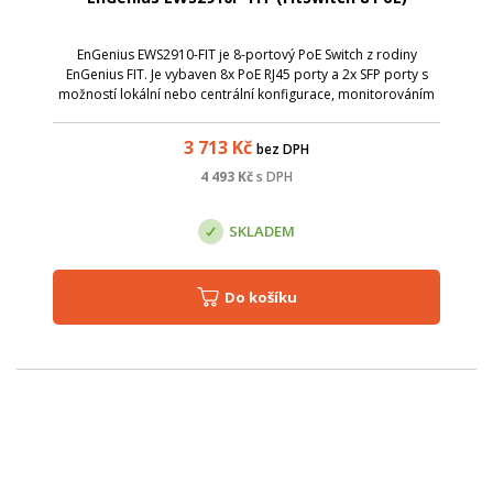
EnGenius EWS2910-FIT je 8-portový PoE Switch z rodiny
EnGenius FIT. Je vybaven 8x PoE RJ45 porty a 2x SFP porty s
možností lokální nebo centrální konfigurace, monitorováním
a správou sítě a snadno použitelným webovým rozhraním.
3 713
Kč
bez DPH
4 493
Kč
s DPH
SKLADEM
Do košíku