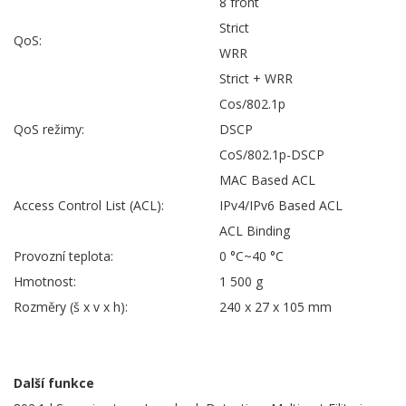
8 front
Strict
QoS:
WRR
Strict + WRR
Cos/802.1p
QoS režimy:
DSCP
CoS/802.1p-DSCP
MAC Based ACL
Access Control List (ACL):
IPv4/IPv6 Based ACL
ACL Binding
Provozní teplota:
0 °C~40 °C
Hmotnost:
1 500 g
Rozměry (š x v x h):
240 x 27 x 105 mm
Další funkce