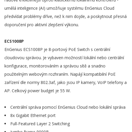
umělá inteligence (AI) umožňuje systému EnGenius Cloud
předvídat problémy dříve, než k nim dojde, a poskytnout přesná
doporučení pro aktivní zlepšení výkonu.
ECS1008P
EnGenius ECS1008P je 8-portový PoE Switch s centrální
cloudovou správou. Je vybaven možností lokální nebo centrální
konfigurace, monitorováním a správou sítě a snadno
použitelným webovým rozhraním. Napájí kompatibilní PoE
zařízení dle normy 802.3af, jako jsou IP kamery, VoIP telefony a
AP. Celkový power budget je 55 W.
Centrální správa pomocí EnGenius Cloud nebo lokální správa
8x Gigabit Ethernet port
Full-Featured Layer 2 Switching
Jumbo frame 9000B