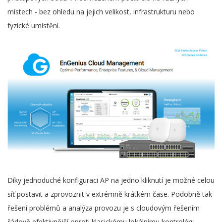
místech - bez ohledu na jejich velikost, infrastrukturu nebo
fyzické umístění.
Díky jednoduché konfiguraci AP na jedno kliknutí je možné celou
síť postavit a zprovoznit v extrémně krátkém čase. Podobně tak
řešení problémů a analýza provozu je s cloudovým řešením
řádově efektivnější oproti klasickému lokálnímu kontroléru -