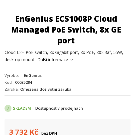
EnGenius ECS1008P Cloud
Managed PoE Switch, 8x GE
port
Cloud L2+ PoE switch, 8x Gigabit port, 8x PoE, 802.3af, 55W,
desktop mount
Další informace
Výrobce
EnGenius
Kód
00035294
Záruka
Omezená doživotní záruka
SKLADEM
Dostupnost v prodejnách
3 732
Kč
bez DPH