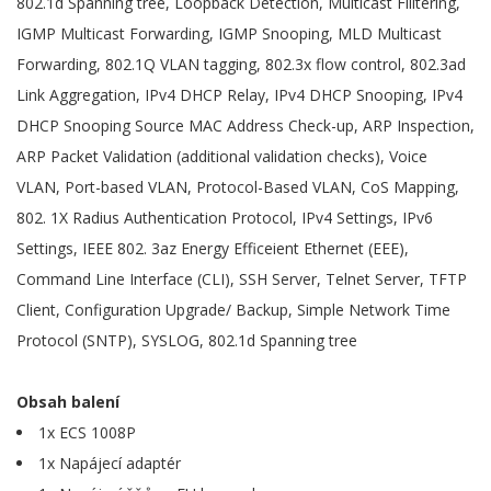
802.1d Spanning tree, Loopback Detection, Multicast Filitering,
IGMP Multicast Forwarding, IGMP Snooping, MLD Multicast
Forwarding, 802.1Q VLAN tagging, 802.3x flow control, 802.3ad
Link Aggregation, IPv4 DHCP Relay, IPv4 DHCP Snooping, IPv4
DHCP Snooping Source MAC Address Check-up, ARP Inspection,
ARP Packet Validation (additional validation checks), Voice
VLAN, Port-based VLAN, Protocol-Based VLAN, CoS Mapping,
802. 1X Radius Authentication Protocol, IPv4 Settings, IPv6
Settings, IEEE 802. 3az Energy Efficeient Ethernet (EEE),
Command Line Interface (CLI), SSH Server, Telnet Server, TFTP
Client, Configuration Upgrade/ Backup, Simple Network Time
Protocol (SNTP), SYSLOG, 802.1d Spanning tree
Obsah balení
1x ECS 1008P
1x Napájecí adaptér