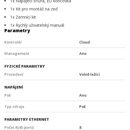
1x Napájecí šňůra, EU koncovka
1x Kit pro montáž na zeď
1x Zemnící kit
1x Rychlý uživatelský manuál
Parametry
Kontrolér
Cloud
Management
Ano
FYZICKÉ PARAMETRY
Provedení
Volně ležící
NAPÁJENÍ
PoE
Ano
Typ zdroje
PoE
PARAMETRY ETHERNET
Počet RJ45 portů
8