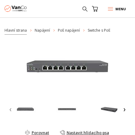
MENU
Hlavní strana
Napájení
PoE napájení
Switche s PoE
‹
›
Porovnat
Nastavit hlídacího psa