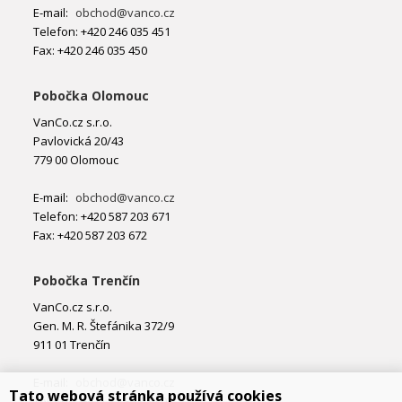
E-mail:
obchod@vanco.cz
Telefon: +420 246 035 451
Fax: +420 246 035 450
Pobočka Olomouc
VanCo.cz s.r.o.
Pavlovická 20/43
779 00 Olomouc
E-mail:
obchod@vanco.cz
Telefon: +420 587 203 671
Fax: +420 587 203 672
Pobočka Trenčín
VanCo.cz s.r.o.
Gen. M. R. Štefánika 372/9
911 01 Trenčín
E-mail:
obchod@vanco.cz
Tato webová stránka používá cookies
Telefon: +421 32 877 74 02