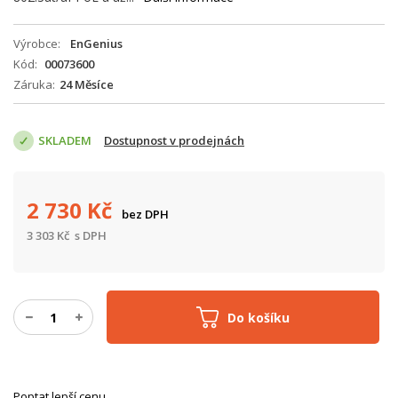
Výrobce
EnGenius
Kód
00073600
Záruka
24 Měsíce
SKLADEM
Dostupnost v prodejnách
2 730
Kč
bez DPH
3 303
Kč
s DPH
Do košíku
Poptat lepší cenu