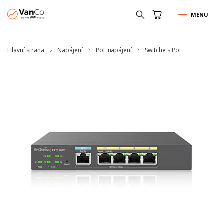
MENU
Hlavní strana
Napájení
PoE napájení
Switche s PoE