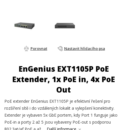
Porovnat
Nastavit hlídacího psa
EnGenius EXT1105P PoE
Extender, 1x PoE in, 4x PoE
Out
PoE extender EnGenius EXT1105P je efektivní řešení pro
rozšíření sítě i do vzdálených lokalit a vylepšení konektivity.
Extender je vybaven 5x GbE portem, kdy Port 1 funguje jako
PoE-in a porty 2 až 5 jsou vybaveny PoE-out s podporou
802.3at/af PoE a až...
Další informace