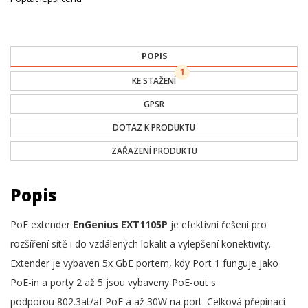
POPIS
1
KE STAŽENÍ
GPSR
DOTAZ K PRODUKTU
ZAŘAZENÍ PRODUKTU
Popis
PoE extender
EnGenius EXT1105P
je efektivní řešení pro
rozšíření sítě i do vzdálených lokalit a vylepšení konektivity.
Extender je vybaven 5x GbE portem, kdy Port 1 funguje jako
PoE-in a porty 2 až 5 jsou vybaveny PoE-out s
podporou 802.3at/af PoE a až 30W na port. Celková přepínací