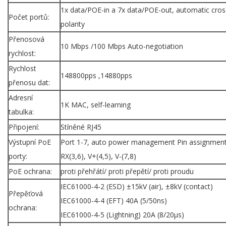
1x data/POE-in a 7x data/POE-out, automatic cro
Počet portů:
polarity
Přenosová
10 Mbps /100 Mbps Auto-negotiation
rychlost:
Rychlost
148800pps ,14880pps
přenosu dat:
Adresní
1K MAC, self-learning
tabulka:
Připojení:
Stíněné RJ45
Výstupní PoE
Port 1-7, auto power management Pin assignment:
porty:
RX(3,6), V+(4,5), V-(7,8)
PoE ochrana:
proti přehřátí/ proti přepětí/ proti proudu
IEC61000-4-2 (ESD) ±15kV (air), ±8kV (contact)
Přepěťová
IEC61000-4-4 (EFT) 40A (5/50ns)
ochrana:
IEC61000-4-5 (Lightning) 20A (8/20µs)