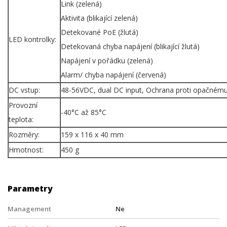
Link (zelená)
Aktivita (blikající zelená)
Detekované PoE (žlutá)
LED kontrolky:
Detekovaná chyba napájení (blikající žlutá)
Napájení v pořádku (zelená)
Alarm/ chyba napájení (červená)
DC vstup:
48-56VDC, dual DC input, Ochrana proti opačnému
Provozní
-40°C až 85°C
teplota:
Rozměry:
159 x 116 x 40 mm
Hmotnost:
450 g
Parametry
Management
Ne