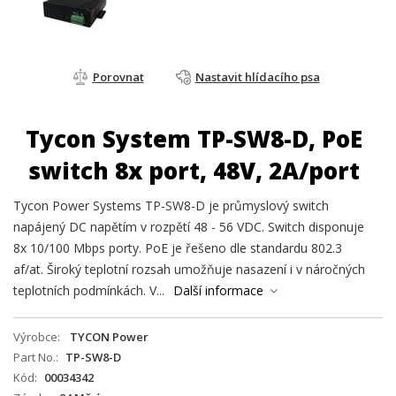
Porovnat
Nastavit hlídacího psa
Tycon System TP-SW8-D, PoE
switch 8x port, 48V, 2A/port
Tycon Power Systems TP-SW8-D je průmyslový switch
napájený DC napětím v rozpětí 48 - 56 VDC. Switch disponuje
8x 10/100 Mbps porty. PoE je řešeno dle standardu 802.3
af/at. Široký teplotní rozsah umožňuje nasazení i v náročných
teplotních podmínkách. V...
Další informace
Výrobce
TYCON Power
Part No.
TP-SW8-D
Kód
00034342