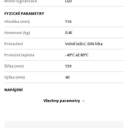
Místní signalizace
LED
FYZICKÉ PARAMETRY
Hloubka (mm)
116
Hmotnost (kg)
0.45
Provedení
Volně ležící, DIN lišta
Provozní teplota
-40°C až 80°C
Šířka (mm)
159
Výška (mm)
40
NAPÁJENÍ
PoE
Ano
Všechny parametry
PoE budget [W] / port
35
Typ zdroje
PoE