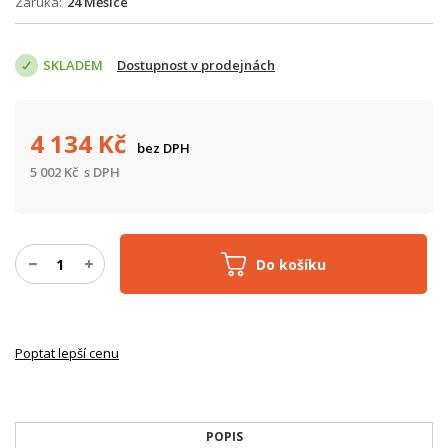
Záruka
24 Měsíce
SKLADEM
Dostupnost v prodejnách
4 134
Kč
bez DPH
5 002
Kč
s DPH
Do košíku
Poptat lepší cenu
POPIS