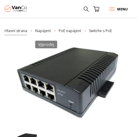
MENU
Hlavní strana
Napájení
PoE napájení
Switche s PoE
Výprodej