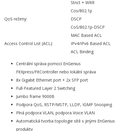
Strict + WRR
Cos/802.1p
QoS režimy:
DSCP
CoS/802.1p-DSCP
MAC Based ACL
Access Control List (ACL):
IPv4/IPv6 Based ACL
ACL Binding
Centrální správa pomocí EnGenius
FitXpress/FitController nebo lokální správa
8x Gigabit Ethernet port + 2x SFP port
Full-Featured Layer 2 Switching
Jumbo frame 9000B
Podpora QoS, RSTP/MSTP, LLDP, IGMP Snooping
Plná podpora VLAN, podpora Voice VLAN
Automatická tvorba topologie sítě s jinými EnGenius
produkty