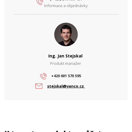
Informace a objednávky
Síťové rozhraní (Mbps)
10/100/1000
PARAMETRY NAPÁJENÍ
Napájení
DC
Vstupní napětí (V)
48
PARAMETRY POE
Ing. Jan Stejskal
Počet PoE portů
8
Produkt manažer
PoE budget (W)
55
+420 601 570 595
PoE standard
802.3af
stejskal@vanco.cz