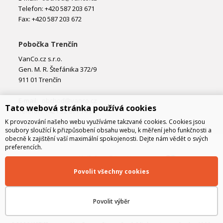
Telefon: +420 587 203 671
Fax: +420 587 203 672
Pobočka Trenčín
VanCo.cz s.r.o.
Gen. M. R. Štefánika 372/9
911 01 Trenčín
E-mail:
obchod@vanco.cz
Tato webová stránka používá cookies
Telefon: +421 32 877 74 02
K provozování našeho webu využíváme takzvané cookies. Cookies jsou
soubory sloužící k přizpůsobení obsahu webu, k měření jeho funkčnosti a
obecně k zajištění vaší maximální spokojenosti. Dejte nám vědět o svých
preferencích.
Povolit všechny cookies
Povolit výběr