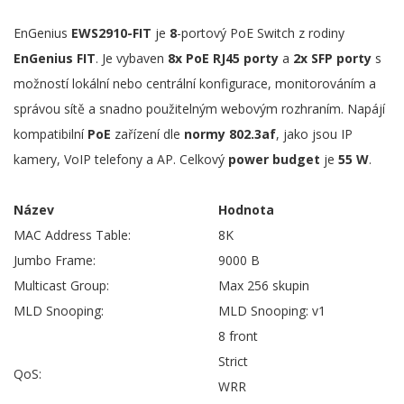
EnGenius
EWS2910-FIT
je
8
-portový PoE Switch z rodiny
EnGenius FIT
. Je vybaven
8x PoE RJ45 porty
a
2x SFP porty
s
možností lokální nebo centrální konfigurace, monitorováním a
správou sítě a snadno použitelným webovým rozhraním. Napájí
kompatibilní
PoE
zařízení dle
normy 802.3af
, jako jsou IP
kamery, VoIP telefony a AP. Celkový
power budget
je
55 W
.
Název
Hodnota
MAC Address Table:
8K
Jumbo Frame:
9000 B
Multicast Group:
Max 256 skupin
MLD Snooping:
MLD Snooping: v1
8 front
Strict
QoS:
WRR