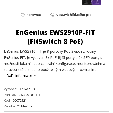
Porovnat
Nastavit hlídacího psa
EnGenius EWS2910P-FIT
(FitSwitch 8 PoE)
EnGenius EWS2910-FIT je 8-portový PoE Switch z rodiny
EnGenius FIT. Je vybaven 8x PoE RJ45 porty a 2x SFP porty s
možností lokální nebo centrální konfigurace, monitorováním a
správou sítě a snadno použitelným webovým rozhraním.
Další informace
Výrobce
EnGenius
Part No.
EWS2910P-FIT
Kód
00072521
Záruka
24 Měsíce