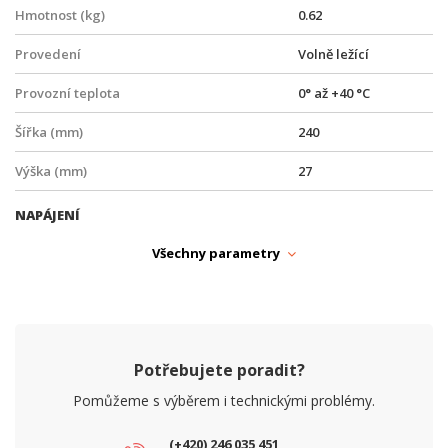
Hmotnost (kg)
0.62
Provedení
Volně ležící
Provozní teplota
0° až +40 °C
Šířka (mm)
240
Výška (mm)
27
NAPÁJENÍ
PoE
Ano
Všechny parametry
Typ zdroje
PoE
PARAMETRY ETHERNET
Počet RJ45 portů
8
Potřebujete poradit?
Počet SFP (1G) portů
2
Pomůžeme s výběrem i technickými problémy.
Počet SFP+ (10G) portů
0
(+420) 246 035 451