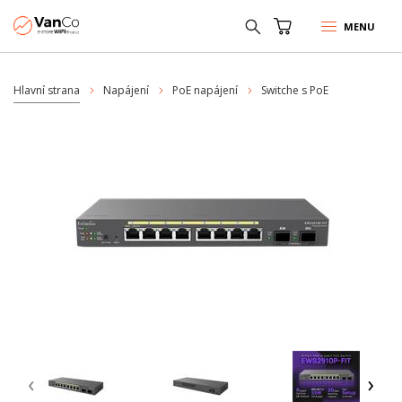
MENU
Hlavní strana
Napájení
PoE napájení
Switche s PoE
‹
›