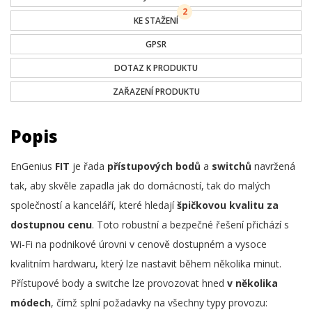
2
KE STAŽENÍ
GPSR
DOTAZ K PRODUKTU
ZAŘAZENÍ PRODUKTU
Popis
EnGenius
FIT
je řada
přístupových bodů
a
switchů
navržená
tak, aby skvěle zapadla jak do domácností, tak do malých
společností a kanceláří, které hledají
špičkovou kvalitu
za
dostupnou cenu
. Toto robustní a bezpečné řešení přichází s
Wi-Fi na podnikové úrovni v cenově dostupném a vysoce
kvalitním hardwaru, který lze nastavit během několika minut.
Přístupové body a switche lze provozovat hned
v několika
módech
, čímž splní požadavky na všechny typy provozu: