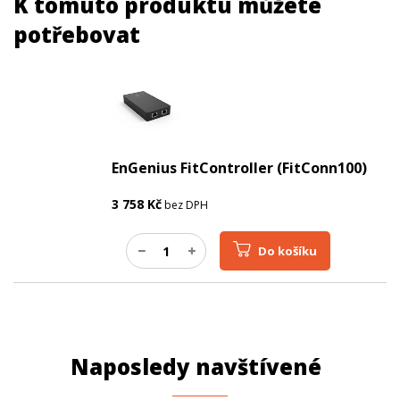
K tomuto produktu můžete
potřebovat
EnGenius FitController (FitConn100)
3 758
Kč
bez DPH
Do košíku
Naposledy navštívené