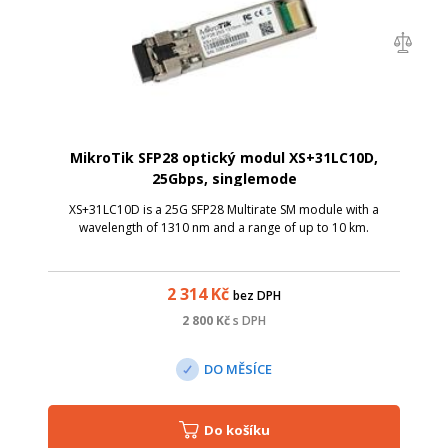
MikroTik SFP28 optický modul XS+31LC10D,
25Gbps, singlemode
XS+31LC10D is a 25G SFP28 Multirate SM module with a
wavelength of 1310 nm and a range of up to 10 km.
2 314
Kč
bez DPH
2 800
Kč
s DPH
DO MĚSÍCE
Do košíku