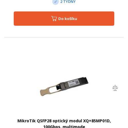
2 TÝDNY
Do košíku
MikroTik QSFP28 optický modul XQ+85MP01D,
100Gbps, multimode