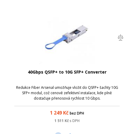
40Gbps QSFP+ to 10G SFP+ Converter
Redukce Fiber Arsenal umožňuje vložit do QSFP+ šachty 10G
SFP+ modul, což cenově zefektivní instalace, kde plně
dostačuje přenosová rychlost 10 Gbps.
1 249
Kč
bez DPH
1 511
Kč
s DPH