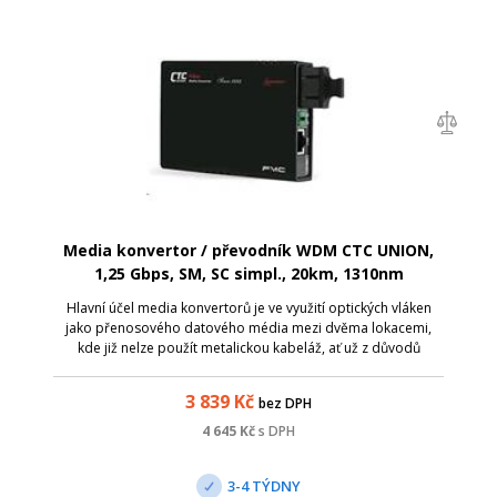
Media konvertor / převodník WDM CTC UNION,
1,25 Gbps, SM, SC simpl., 20km, 1310nm
Hlavní účel media konvertorů je ve využití optických vláken
jako přenosového datového média mezi dvěma lokacemi,
kde již nelze použít metalickou kabeláž, ať už z důvodů
zarušení prostředí EM zářením či pro velkou vzdálenost.
Media konvertory CTC Union ...
3 839
Kč
bez DPH
4 645
Kč
s DPH
3-4 TÝDNY