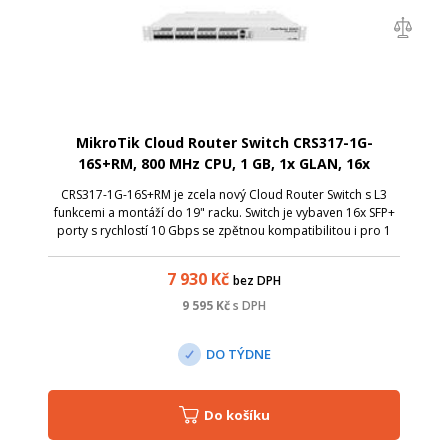
MikroTik Cloud Router Switch CRS317-1G-
16S+RM, 800 MHz CPU, 1 GB, 1x GLAN, 16x
SFP+cage, ROS L5, Dual PSU,1U Rackmount
CRS317-1G-16S+RM je zcela nový Cloud Router Switch s L3
funkcemi a montáží do 19" racku. Switch je vybaven 16x SFP+
porty s rychlostí 10 Gbps se zpětnou kompatibilitou i pro 1
Gbps moduly, dále gigabitovým ethernetovým portem pro
management a jedním sé...
7 930
Kč
bez DPH
9 595
Kč
s DPH
DO TÝDNE
Do košíku