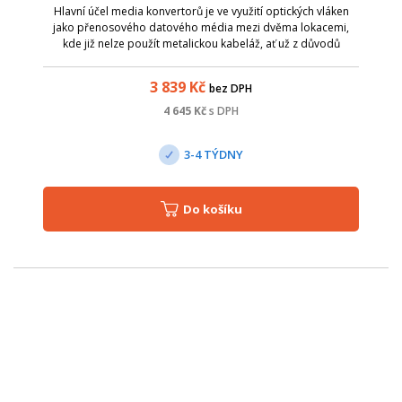
Hlavní účel media konvertorů je ve využití optických vláken
jako přenosového datového média mezi dvěma lokacemi,
kde již nelze použít metalickou kabeláž, ať už z důvodů
zarušení prostředí EM zářením či pro velkou vzdálenost.
Media konvertory CTC Union ...
3 839
Kč
bez DPH
4 645
Kč
s DPH
3-4 TÝDNY
Do košíku