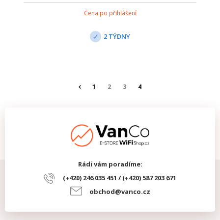
Cena po přihlášení
2 TÝDNY
1
2
3
4
Rádi vám poradíme:
(+420) 246 035 451 / (+420) 587 203 671
obchod@vanco.cz