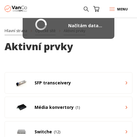
MENU
Načítám data...
Hlavní strana
Optické sítě
Aktivní prvky
Aktivní prvky
SFP transceivery
Média konvertory
1
Switche
12