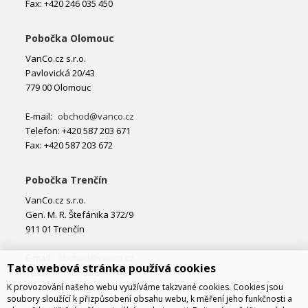
Fax: +420 246 035 450
Pobočka Olomouc
VanCo.cz s.r.o.
Pavlovická 20/43
779 00 Olomouc
E-mail:
obchod@vanco.cz
Telefon: +420 587 203 671
Fax: +420 587 203 672
Pobočka Trenčín
VanCo.cz s.r.o.
Gen. M. R. Štefánika 372/9
911 01 Trenčín
E-mail:
obchod@vanco.cz
Tato webová stránka používá cookies
Telefon: +421 32 877 74 02
K provozování našeho webu využíváme takzvané cookies. Cookies jsou
soubory sloužící k přizpůsobení obsahu webu, k měření jeho funkčnosti a