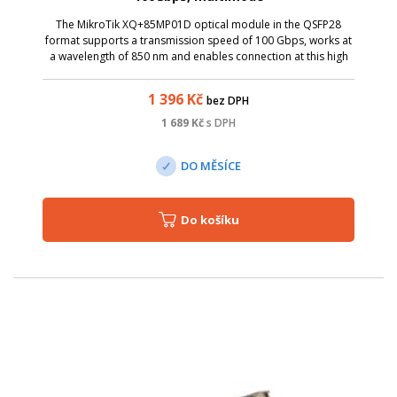
The MikroTik XQ+85MP01D optical module in the QSFP28
format supports a transmission speed of 100 Gbps, works at
a wavelength of 850 nm and enables connection at this high
speed up to 100 meters.
1 396
Kč
bez DPH
1 689
Kč
s DPH
DO MĚSÍCE
Do košíku