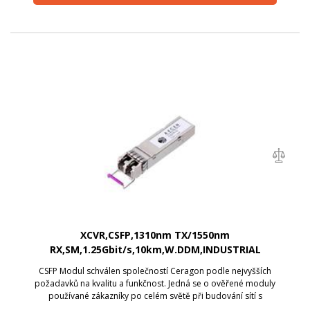
XCVR,CSFP,1310nm TX/1550nm
RX,SM,1.25Gbit/s,10km,W.DDM,INDUSTRIAL
GRADE,SINGLE PACK
CSFP Modul schválen společností Ceragon podle nejvyšších
požadavků na kvalitu a funkčnost. Jedná se o ověřené moduly
používané zákazníky po celém světě při budování sítí s
technologií Ceragon.