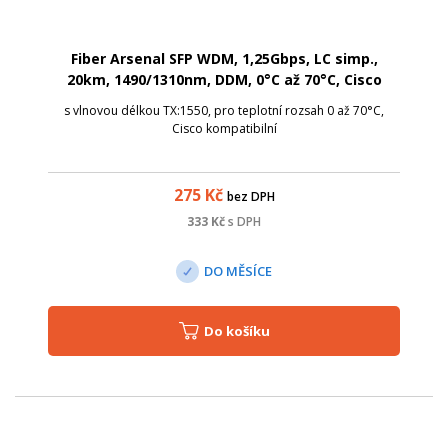
Fiber Arsenal SFP WDM, 1,25Gbps, LC simp.,
20km, 1490/1310nm, DDM, 0°C až 70°C, Cisco
s vlnovou délkou TX:1550, pro teplotní rozsah 0 až 70°C,
Cisco kompatibilní
275
Kč
bez DPH
333
Kč
s DPH
DO MĚSÍCE
Do košíku