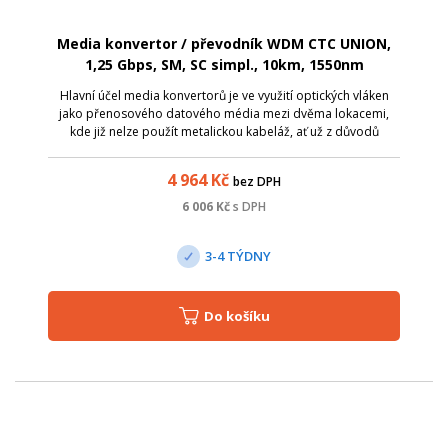
Media konvertor / převodník WDM CTC UNION,
1,25 Gbps, SM, SC simpl., 10km, 1550nm
Hlavní účel media konvertorů je ve využití optických vláken
jako přenosového datového média mezi dvěma lokacemi,
kde již nelze použít metalickou kabeláž, ať už z důvodů
zarušení prostředí EM zářením či pro velkou vzdálenost.
Media konvertory CTC Union ...
4 964
Kč
bez DPH
6 006
Kč
s DPH
3-4 TÝDNY
Do košíku