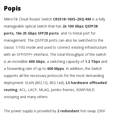
Popis
MikroTik Cloud Router Switch
CRS518-16XS-2XQ-RM
is a fully
manageable optical switch that has
2x 100 Gbps QSFP28
ports, 16x 25 Gbps SFP28 ports
and 1x metal port for
management. The QSFP28 ports can also be switched to the
classic 1/10G mode and used to connect existing infrastructure
with an SFP/SFP+ interface. The total throughput of the switch
is an incredible
600 Gbps
, a switching capacity of
1.2 Tbps
and
a forwarding rate of up to
600 Mpps
. In addition, the Switch
supports all the necessary protocols for the most demanding
deployment: VLAN (802.1Q, 802.1ad),
L3 hardware offloaded
routing
, ACL, LACP, MLAG, Jumbo frames, IGMP/MLD
snooping and many others.
The power supply is provided by
2 redundant
hot-swap 230V