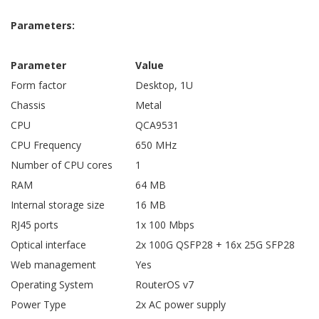
Parameters:
Parameter
Value
Form factor
Desktop, 1U
Chassis
Metal
CPU
QCA9531
CPU Frequency
650 MHz
Number of CPU cores
1
RAM
64 MB
Internal storage size
16 MB
RJ45 ports
1x 100 Mbps
Optical interface
2x
100G QSFP28 + 16x 25G SFP28
Web management
Yes
Operating System
RouterOS v7
Power Type
2x AC power supply