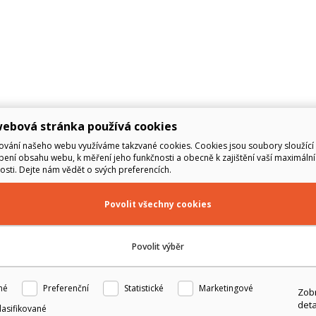
ebová stránka používá cookies
ování našeho webu využíváme takzvané cookies. Cookies jsou soubory sloužící 
ení obsahu webu, k měření jeho funkčnosti a obecně k zajištění vaší maximální
sti. Dejte nám vědět o svých preferencích.
Povolit všechny cookies
Povolit výběr
né
Preferenční
Statistické
Marketingové
Zobr
deta
lasifikované