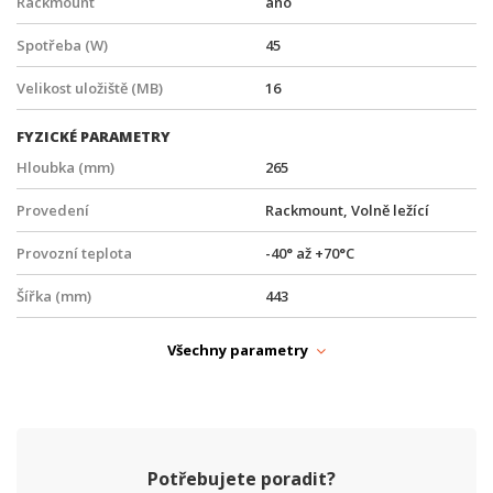
Rackmount
ano
Spotřeba (W)
45
Velikost uložiště (MB)
16
FYZICKÉ PARAMETRY
Hloubka (mm)
265
Provedení
Rackmount, Volně ležící
Provozní teplota
-40° až +70°C
Šířka (mm)
443
Výška (mm)
45
Všechny parametry
PARAMETRY ETHERNET
Počet QSFP28 (100G) portů
2
Počet RJ45 portů
1
Potřebujete poradit?