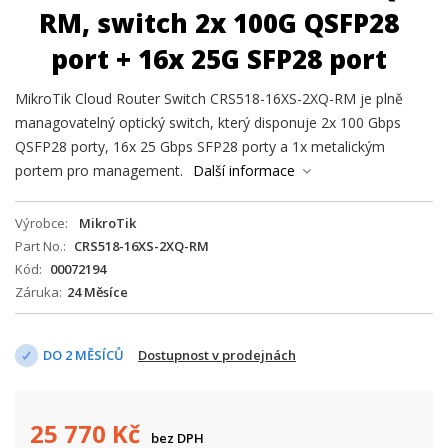
RM, switch 2x 100G QSFP28
port + 16x 25G SFP28 port
MikroTik Cloud Router Switch CRS518-16XS-2XQ-RM je plně
managovatelný optický switch, který disponuje 2x 100 Gbps
QSFP28 porty, 16x 25 Gbps SFP28 porty a 1x metalickým
portem pro management.
Další informace
Výrobce
MikroTik
Part No.
CRS518-16XS-2XQ-RM
Kód
00072194
Záruka
24 Měsíce
DO 2 MĚSÍCŮ
Dostupnost v prodejnách
25 770
Kč
bez DPH