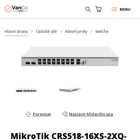
MENU
Hlavní strana
Optické sítě
Aktivní prvky
Switche
Porovnat
Nastavit hlídacího psa
MikroTik CRS518-16XS-2XQ-