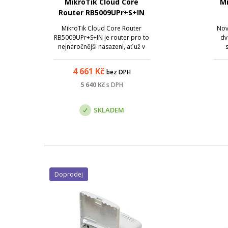
MikroTik Cloud Core
M
Router RB5009UPr+S+IN
MikroTik Cloud Core Router
Nov
RB5009UPr+S+IN je router pro to
dv
nejnáročnější nasazení, ať už v
klimaticky náročných lokacích
vý
nebo jako univerzální zařízení
RAM 
4 661
Kč
bez DPH
pro testování v klidu laboratoře.
ARM 
Navíc i s PoE-in a PoE-out na
gi
5 640
Kč
s DPH
všech portech!
SKLADEM
Doprodej