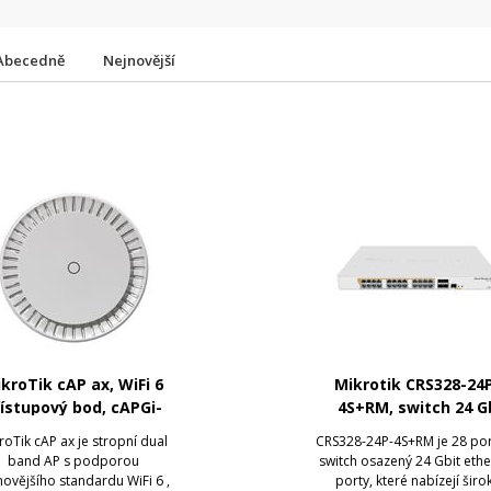
Abecedně
Nejnovější
kroTik cAP ax, WiFi 6
Mikrotik CRS328-24
ístupový bod, cAPGi-
4S+RM, switch 24 G
5HaxD2HaxD
portů + 4 SFP+ 10 G
roTik cAP ax je stropní dual
CRS328-24P-4S+RM je 28 po
band AP s podporou
switch osazený 24 Gbit eth
novějšího standardu WiFi 6 ,
porty, které nabízejí širo