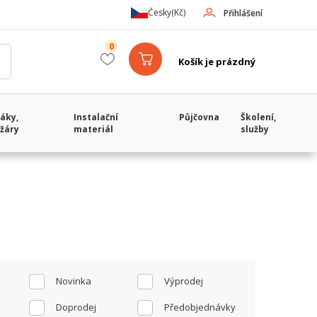
Česky
(Kč)
Přihlášení
0
Košík je prázdný
áky,
Instalační
Půjčovna
Školení,
žáry
materiál
služby
Novinka
Výprodej
Doprodej
Předobjednávky