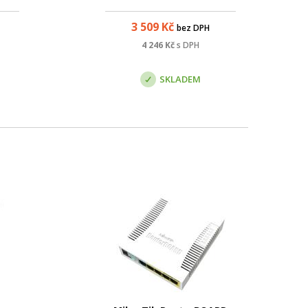
E
stolním case s držáky do racku.
3 509
Kč
bez DPH
f/at
) s
4 246
Kč
s DPH
m. 4
...
SKLADEM