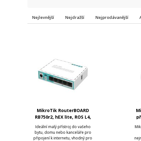
Nejlevnější
Nejdražší
Nejprodávanější
MikroTik RouterBOARD
Mi
RB750r2, hEX lite, ROS L4,
př
5x LAN,
Ideální malý přístroj do vašeho
Mik
bytu, domu nebo kanceláře pro
připojení k internetu, vhodný pro
nej