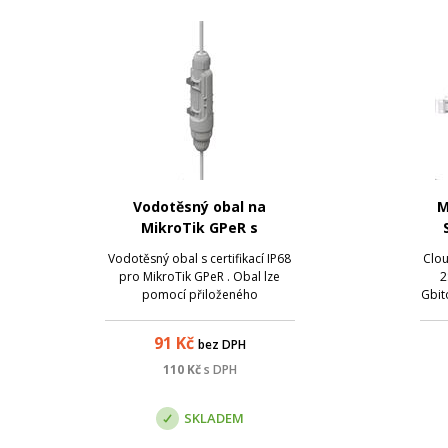
Vodotěsný obal na
M
MikroTik GPeR s
certifikací IP68
Vodotěsný obal s certifikací IP68
Clou
pro MikroTik GPeR . Obal lze
2
pomocí přiloženého
Gbit
příslušenství pohodlně upevnit
po
na tyč nebo zeď. Obal je odolný
poh
91
Kč
bez DPH
proti prachu a ponoření do
SwO
vody. Pomocí tohoto obalu je
m
110
Kč
s DPH
možné využít GPeR i ve velmi
sw
náročných podmínkách -
SKLADEM