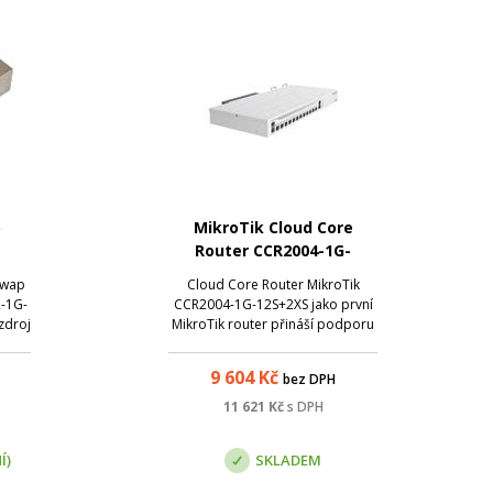
p
MikroTik Cloud Core
Router CCR2004-1G-
V,
12S+2XS
Swap
Cloud Core Router MikroTik
2-1G-
CCR2004-1G-12S+2XS jako první
zdroj
MikroTik router přináší podporu
25G portů (2x SFP28) a zároveň
špičkový jednovláknový výkon -
9 604
Kč
bez DPH
pro jeden tunel až 3,4 Gbps !
Celkem je k dispozici 12x 10G
11 621
Kč
s DPH
SFP+ šachet, 2x SFP28 25G šachta
a 1x met...
Í)
SKLADEM