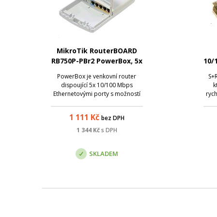
MikroTik RouterBOARD
RB750P-PBr2 PowerBox, 5x
10/
LAN (4x PoE-OUT),
PowerBox je venkovní router
S+R
Outdoor, ROS L4,
dispoující 5x 10/100 Mbps
k
Ethernetovými porty s možností
ryc
PoE (1x vstup, 4x výstup). Můžete
e
použít tento venkovní router k
za
1 111
Kč
bez DPH
napájení čtyř PoE zařízení
1G
(maximální výstupní proud na
200
1 344
Kč
s DPH
portech 2-5 je 1 A / port,
S
maximální vstupní p...
Ná
SKLADEM