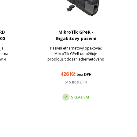
RD
MikroTik GPeR -
800
Gigabitový pasivní
, 5x
ethernetový repeater
je
Pasivní ethernetový opakovač
er na
MikroTik GPeR umožňuje
i-Fi.
prodloužit dosah ethernetového
ort a
kabelu až na vzdálenost 1500 m .
ení
Toho je možné využít například
426
Kč
bez DPH
jako
při zasíťování rozsáhlých a
lší
členitých prostor nebo u
515
Kč
s DPH
tím
vícepatrových budov.
SKLADEM