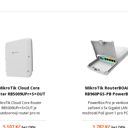
MikroTik Cloud Core
MikroTik RouterBOA
ter RB5009UPr+S+OUT
RB960PGS-PB Power
Pro, 5xGLAN (4x PoE-O
ikroTik Cloud Core Router
PowerBox Pro je venkov
Outdoor, nap. adapt
RB5009UPr+S+OUT je
zařízení s 5x Gigabit LAN
ROS L4, mont.set
utdoorový router pro to
možností PoE (port 1 pro PO
náročnější nasazení, ať už v
porty 2-5 pro PoE Out), je
imaticky náročných lokacích
SFP portem a napájecí
5 107
Kč
1 782
Kč
bez DPH
bez DPH