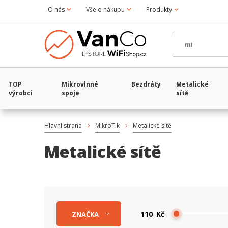
O nás
Vše o nákupu
Produkty
TOP
Mikrovlnné
Bezdráty
Metalické
výrobci
spoje
sítě
Hlavní strana
MikroTik
Metalické sítě
Metalické sítě
Kč
ZNAČKA