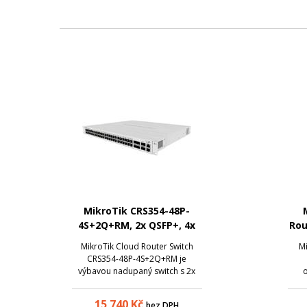
MikroTik CRS354-48P-
4S+2Q+RM, 2x QSFP+, 4x
Rou
SFP+, 48x LAN (PoE)
MikroTik Cloud Router Switch
M
CRS354-48P-4S+2Q+RM je
výbavou nadupaný switch s 2x
o
QSFP+, 4x SFP+, 48x Gigabitových
nej
ethernetů a jedním 10/100Mbps
kl
15 740
Kč
bez DPH