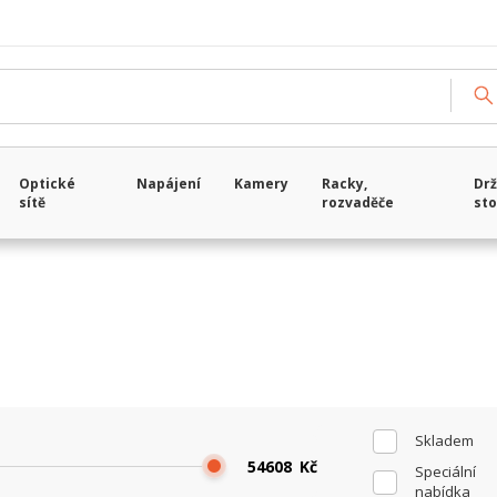
Načítám data...
Optické
Napájení
Kamery
Racky,
Drž
sítě
rozvaděče
sto
Skladem
Kč
Speciální
nabídka