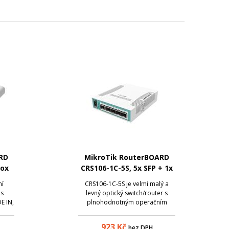
RD
MikroTik RouterBOARD
Box
CRS106-1C-5S, 5x SFP + 1x
UT),
Combo (SFP/ETH)
ní
CRS106-1C-5S je velmi malý a
ér,
 s
levný optický switch/router s
E IN,
plnohodnotným operačním
dním
systémem RouterOS, který
m
obsahuje 5x SFP a 1x combo
923
Kč
bez DPH