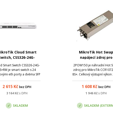
ikroTik Cloud Smart
MikroTik Hot Swa
Switch, CSS326-24G-
napájecí zdroj pro
2S+RM
CCR1072-1G-8S+, 12
d Smart Switch CSS326-24G-
2POW150 je náhradní Hot 
150W
S+RM je smart switch s 24
zdroj pro MikroTik CCR107
ovými eth porty a dvěma SFP
8S+. Celkový výstupní výkon 
rty s montáží do 1U pozice
je 150W.
áněný operačním systémem
2 615
Kč
1 608
Kč
bez DPH
bez DPH
S. SwOS poskytuje základní
ožnosti nastavení smart
3 164
Kč
s DPH
1 946
Kč
s DPH
itche a několik pokročilých
funkcí jako port-port...
SKLADEM
SKLADEM (EXTERN