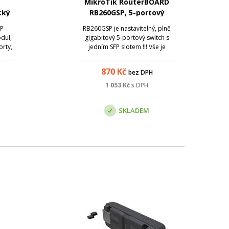
MikroTik RouterBOARD
cký
RB260GSP, 5-portový
00m,
gigabit switch, SFP port,
FP
RB260GSP je nastavitelný, plně
PoE
dul,
gigabitový 5-portový switch s
orty,
jedním SFP slotem !!! Vše je
šiny
poháněno Atheros Switch
y;
chipem. Součástí je také
870
Kč
bez DPH
t:
speciálně navržený operační
Typ
systém pro rychlé přepínání a
1 053
Kč
s DPH
100 /
velikou škálu nastavení - SwOS.
SwOS lze tedy plně nast...
SKLADEM