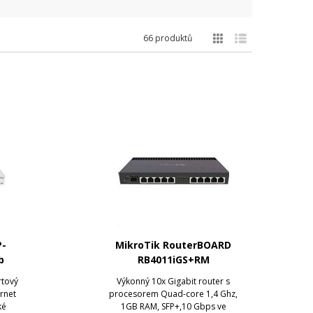
66 produktů
P-
MikroTik RouterBOARD
b
RB4011iGS+RM
b
rtový
Výkonný 10x Gigabit router s
ernet
procesorem Quad-core 1,4 Ghz,
ké
1GB RAM, SFP+,10 Gbps ve