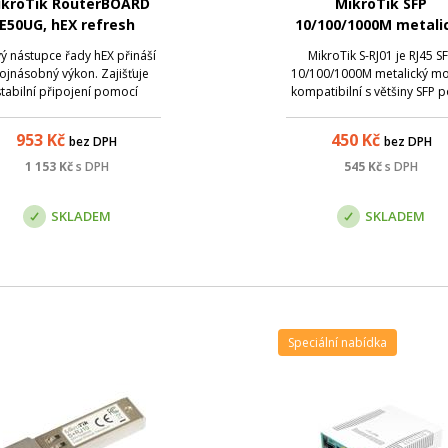
ikroTik RouterBOARD
MikroTik SFP
E50UG, hEX refresh
10/100/1000M metali
modul S-RJ01, RJ-45, 1
ý nástupce řady hEX přináší
MikroTik S-RJ01 je RJ45 S
1.25Gbps
ojnásobný výkon. Zajišťuje
10/100/1000M metalický mo
stabilní připojení pomocí
kompatibilní s většiny SFP p
konného upgradu: 512 MB
které jsou k dispozici u vět
a dvoujádrového procesoru
síťových prvků. Parametr
953
Kč
450
Kč
bez DPH
bez DPH
64bit 950 MHz. Disponuje 5x
Název; Hodnota; Rychlos
gabit ethernet porty a USB
1Gbps; Výstup: Metalický; 
1 153
Kč
s DPH
545
Kč
s DPH
portem.
Modulo: SFP; Rychlost: 10 / 
1000M; Kon...
SKLADEM
SKLADEM
Speciální nabídka