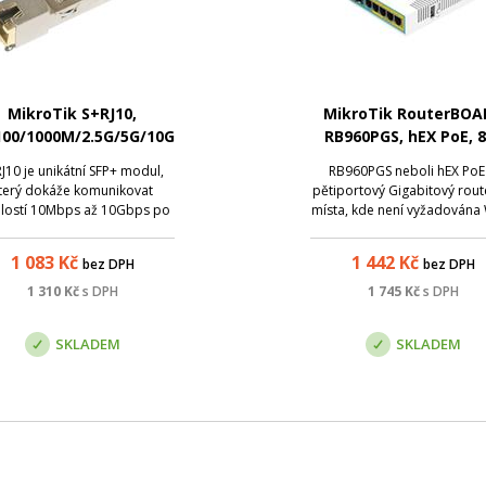
MikroTik S+RJ10,
MikroTik RouterBOA
100/1000M/2.5G/5G/10G
RB960PGS, hEX PoE, 
Metalický modul
MHz CPU, 128 MB RAM
J10 je unikátní SFP+ modul,
RB960PGS neboli hEX PoE 
GLAN, USB, L4, PSU
terý dokáže komunikovat
pětiportový Gigabitový rout
hlostí 10Mbps až 10Gbps po
místa, kde není vyžadována W
thernetovém kabelu. Mezi
Zařízení má jeden USB 2.0 p
jímavosti můžeme zahrnout
jeden SFP slot pro připoj
1 083
Kč
1 442
Kč
bez DPH
bez DPH
bps link až na vzdálenosti
optiky. Porty 2-5 označeny 
m při instalaci mezi 2 stejné
POE Out mohou napájet da
1 310
Kč
s DPH
1 745
Kč
s DPH
+RJ10 moduly. Parametry:
zařízení se stejným napě
zev; Hodnota; Konektor...
jakým na...
SKLADEM
SKLADEM