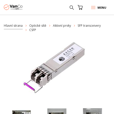
MENU
Hlavní strana
Optické sítě
Aktivní prvky
SFP transceivery
CSFP