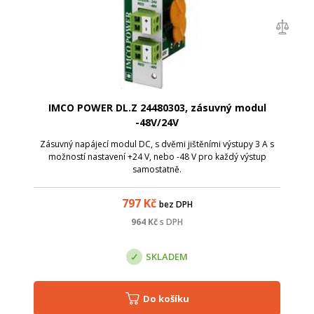
IMCO POWER DL.Z 24480303, zásuvný modul
-48V/24V
Zásuvný napájecí modul DC, s dvěmi jištěními výstupy 3 A s
možností nastavení +24 V, nebo -48 V pro každý výstup
samostatně.
797
Kč
bez DPH
964
Kč
s DPH
SKLADEM
Do košíku