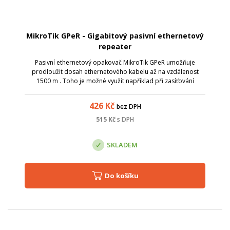
MikroTik GPeR - Gigabitový pasivní ethernetový
repeater
Pasivní ethernetový opakovač MikroTik GPeR umožňuje
prodloužit dosah ethernetového kabelu až na vzdálenost
1500 m . Toho je možné využít například při zasíťování
rozsáhlých a členitých prostor nebo u vícepatrových budov.
426
Kč
bez DPH
515
Kč
s DPH
SKLADEM
Do košíku