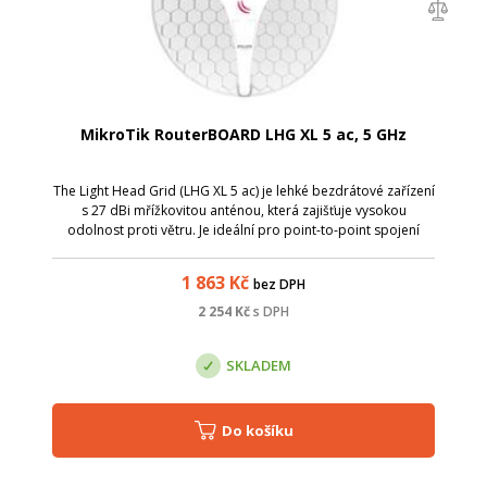
MikroTik RouterBOARD LHG XL 5 ac, 5 GHz
The Light Head Grid (LHG XL 5 ac) je lehké bezdrátové zařízení
s 27 dBi mřížkovitou anténou, která zajišťuje vysokou
odolnost proti větru. Je ideální pro point-to-point spojení
nebo pro klienty / zákazníky na delší vzdálenosti. Oproti
standardní verzi ...
1 863
Kč
bez DPH
2 254
Kč
s DPH
SKLADEM
Do košíku