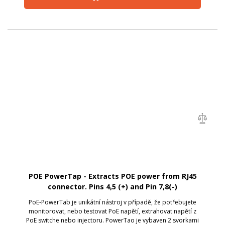
POE PowerTap - Extracts POE power from RJ45
connector. Pins 4,5 (+) and Pin 7,8(-)
PoE-PowerTab je unikátní nástroj v případě, že potřebujete
monitorovat, nebo testovat PoE napětí, extrahovat napětí z
PoE switche nebo injectoru. PowerTao je vybaven 2 svorkami