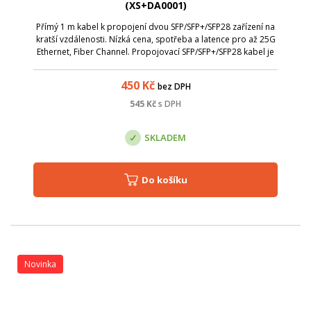
(XS+DA0001)
Přímý 1 m kabel k propojení dvou SFP/SFP+/SFP28 zařízení na
kratší vzdálenosti. Nízká cena, spotřeba a latence pro až 25G
Ethernet, Fiber Channel. Propojovací SFP/SFP+/SFP28 kabel je
plně v souladu se specifikacemi SFP+ MSA. Technické
parametry: Délka ...
450
Kč
bez DPH
545
Kč
s DPH
SKLADEM
Do košíku
Novinka