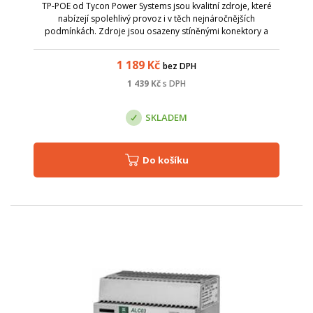
TP-POE od Tycon Power Systems jsou kvalitní zdroje, které
nabízejí spolehlivý provoz i v těch nejnáročnějších
podmínkách. Zdroje jsou osazeny stíněnými konektory a
energie je dodávána na nevyužitých pinech 4,5 (V+) a 7,8 (V-).
Napájení je podporováno d...
1 189
Kč
bez DPH
1 439
Kč
s DPH
SKLADEM
Do košíku