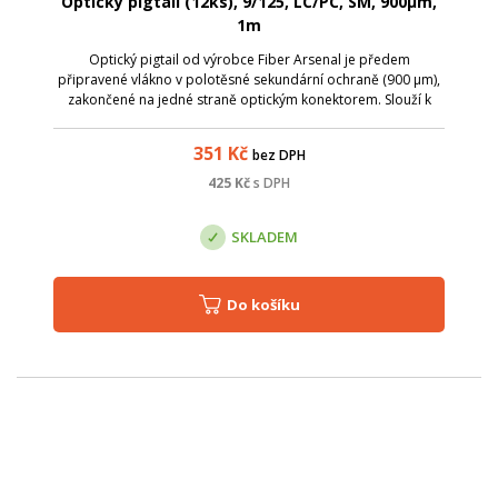
Optický pigtail (12ks), 9/125, LC/PC, SM, 900µm,
1m
Optický pigtail od výrobce Fiber Arsenal je předem
připravené vlákno v polotěsné sekundární ochraně (900 µm),
zakončené na jedné straně optickým konektorem. Slouží k
ukončení optického kabelu v optickém rozvaděči, kde lze
spojování jednotlivých vláken ...
351
Kč
bez DPH
425
Kč
s DPH
SKLADEM
Do košíku