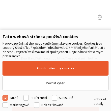
Tato webová stránka používá cookies
K provozování našeho webu využíváme takzvané cookies. Cookies jsou
MikroTik hAP ac lite, RB952Ui-5ac2nD, 2,4+5 GHz
soubory sloužící k přizpůsobení obsahu webu, k měření jeho funkčnosti a
obecně k zajištění vaší maximální spokojenosti. Dejte nám vědět o svých
preferencích.
První Dual Band WiFi router od MikroTiku s ozačením hAP ac
lite případně RB952Ui-5ac2nD v desktop provedení s 2
integrovanými rádiovými částmi s podporou
Povolit všechny cookies
802.11a/b/g/n/ac umožňující současný provoz v obou
pásmech. V pásmu 2,4 GHz je podporováno 2x2 MIM...
909
Kč
bez DPH
Povolit výběr
1 100
Kč
s DPH
Nutné
Preferenční
Statistické
SKLADEM
Zobrazit
detaily
Marketingové
Neklasifikované