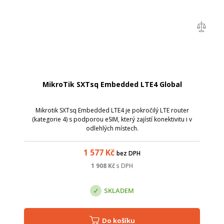
MikroTik SXTsq Embedded LTE4 Global
Mikrotik SXTsq Embedded LTE4 je pokročilý LTE router
(kategorie 4) s podporou eSIM, který zajístí konektivitu i v
odlehlých místech.
1 577
Kč
bez DPH
1 908
Kč
s DPH
SKLADEM
Do košíku