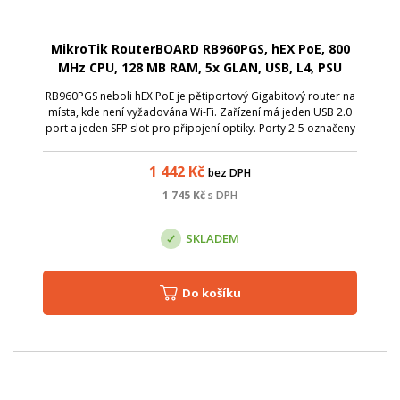
MikroTik RouterBOARD RB960PGS, hEX PoE, 800
MHz CPU, 128 MB RAM, 5x GLAN, USB, L4, PSU
RB960PGS neboli hEX PoE je pětiportový Gigabitový router na
místa, kde není vyžadována Wi-Fi. Zařízení má jeden USB 2.0
port a jeden SFP slot pro připojení optiky. Porty 2-5 označeny
jako POE Out mohou napájet další zařízení se stejným
napětím jakým na...
1 442
Kč
bez DPH
1 745
Kč
s DPH
SKLADEM
Do košíku