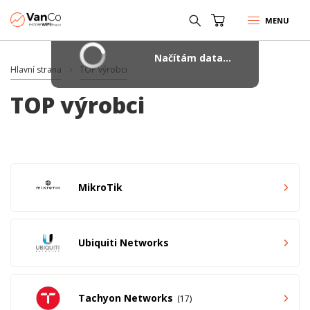
MENU
Načítám data...
Hlavní strana
TOP výrobci
TOP výrobci
MikroTik
Ubiquiti Networks
Tachyon Networks
17