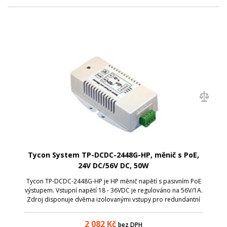
Tycon System TP-DCDC-2448G-HP, měnič s PoE,
24V DC/56V DC, 50W
Tycon TP-DCDC-2448G-HP je HP měnič napětí s pasivním PoE
výstupem. Vstupní napětí 18 - 36VDC je regulováno na 56V/1A.
Zdroj disponuje dvěma izolovanými vstupy pro redundantní
napájení. Využití: 12V/ 24V bateriové systémy; Bezdrátové
přístupové body a k...
2 082
Kč
bez DPH