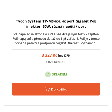
Tycon System TP-MS4x4, 4x port Gigabit PoE
injektor, 60W, různá napětí / port
PoE napájecí injektor TYCON TP-MS4x4 je využitelný k zajištění
PoE napájení a přenosu dat až do čtyř zařízení. PoE je v tomto
případě pasivní s podporou Gigabit Ethernet . Významnou
funkcí je možnost nastavit na každý PoE port jiné napájecí
napětí , te...
3 327
Kč
bez DPH
4 026
Kč
s DPH
SKLADEM
Do košíku