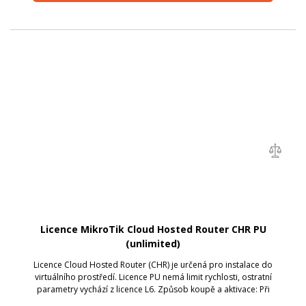
Licence MikroTik Cloud Hosted Router CHR PU
(unlimited)
Licence Cloud Hosted Router (CHR) je určená pro instalace do
virtuálního prostředí. Licence PU nemá limit rychlosti, ostratní
parametry vychází z licence L6. Způsob koupě a aktivace: Při
objednání uveďte v poznámce vaše přihlašovací jméno do