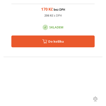
pro připojní kabelu. Vlastnosti; Max. proud: 2A; Max. průměr
drátu: 12AWG (...
170
Kč
bez DPH
206
Kč
s DPH
SKLADEM
Do košíku