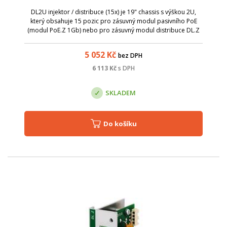
DL2U injektor / distribuce (15x) je 19" chassis s výškou 2U,
který obsahuje 15 pozic pro zásuvný modul pasivního PoE
(modul PoE.Z 1Gb) nebo pro zásuvný modul distribuce DL.Z
24480303. Jednotlivé pozice jsou očíslované 1 - 15.
Neobsazené pozice je možné
5 052
Kč
bez DPH
6 113
Kč
s DPH
SKLADEM
Do košíku