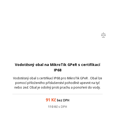
Vodotěsný obal na MikroTik GPeR s certifikací
IP68
Vodotěsný obal s certifikací IP68 pro MikroTik GPeR . Obal lze
pomocí přiloženého příslušenství pohodlně upevnit na tyč
nebo zeď. Obal je odolný proti prachu a ponoření do vody.
Pomocí tohoto obalu je možné využít GPeR i ve velmi
náročných podmínkách -
91
Kč
bez DPH
110
Kč
s DPH