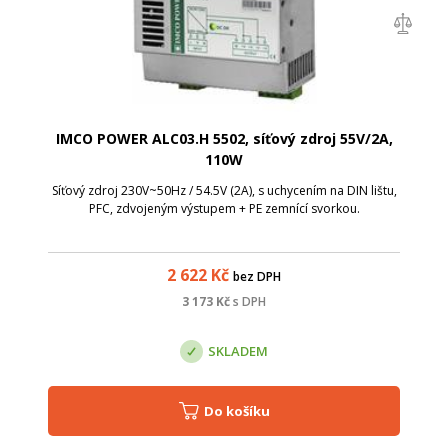
IMCO POWER ALC03.H 5502, síťový zdroj 55V/2A,
110W
Síťový zdroj 230V~50Hz / 54.5V (2A), s uchycením na DIN lištu,
PFC, zdvojeným výstupem + PE zemnící svorkou.
2 622
Kč
bez DPH
3 173
Kč
s DPH
SKLADEM
Do košíku