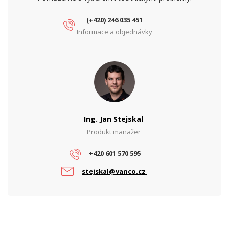
Frekvence
2,4 GHz + 5 GHz
(+420) 246 035 451
Informace a objednávky
MIMO (2,4 GHz)
2x2
MIMO (5 GHz)
2x2
Provedení antény
Integrovaná
Přenosová rychlost WiFi - 2.4 GHz
300
(Mbps)
Ing. Jan Stejskal
Přenosová rychlost WiFi - 5 GHz
866.7
(Mbps)
Produkt manažer
Vysílací výkon 2,4 GHz (dBm)
20
+420 601 570 595
stejskal@vanco.cz
Vysílací výkon 5 GHz [dBm]
20
802.11b/g, 802.11n, WiFi 5
WiFi Standardy
(802.11ac)
PARAMETRY ETHERNET