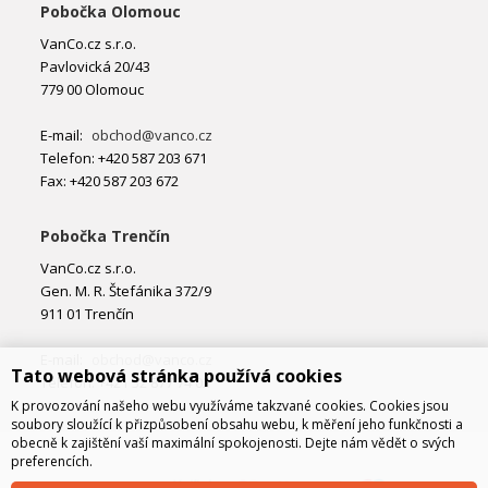
Pobočka Olomouc
VanCo.cz s.r.o.
Pavlovická 20/43
779 00 Olomouc
E-mail:
obchod@vanco.cz
Telefon: +420 587 203 671
Fax: +420 587 203 672
Pobočka Trenčín
VanCo.cz s.r.o.
Gen. M. R. Štefánika 372/9
911 01 Trenčín
E-mail:
obchod@vanco.cz
Tato webová stránka používá cookies
Telefon: +421 32 877 74 02
K provozování našeho webu využíváme takzvané cookies. Cookies jsou
soubory sloužící k přizpůsobení obsahu webu, k měření jeho funkčnosti a
obecně k zajištění vaší maximální spokojenosti. Dejte nám vědět o svých
preferencích.