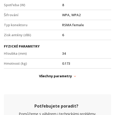
Spotřeba (W)
8
Šifrování
WPA, WPA2
Typ konektoru
RSMA female
Zisk antény (dBi)
6
FYZICKÉ PARAMETRY
Hloubka (mm)
34
Hmotnost (kg)
0.173
Provedení
Vnitřní, Stropní, Na zeď
Všechny parametry
Provozní teplota
-40° až +60°C
Šířka (mm)
84
Výška (mm)
137
Potřebujete poradit?
Pomůžeme s výběrem i technickými problémy.
PARAMETRY BEZDRÁT