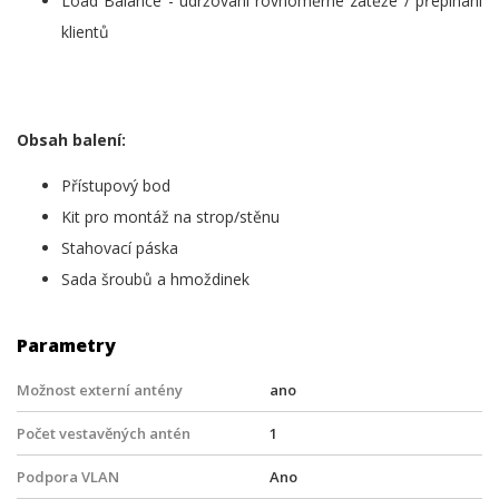
Load Balance - udržování rovnoměrné zátěže / přepínání
klientů
Obsah balení:
Přístupový bod
Kit pro montáž na strop/stěnu
Stahovací páska
Sada šroubů a hmoždinek
Parametry
Možnost externí antény
ano
Počet vestavěných antén
1
Podpora VLAN
Ano