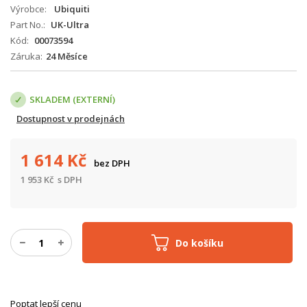
Výrobce
Ubiquiti
Part No.
UK-Ultra
Kód
00073594
Záruka
24 Měsíce
SKLADEM (EXTERNÍ)
Dostupnost v prodejnách
1 614
Kč
bez DPH
1 953
Kč
s DPH
Do košíku
Poptat lepší cenu