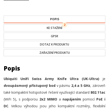
POPIS
2
KE STAŽENÍ
GPSR
DOTAZ K PRODUKTU
ZAŘAZENÍ PRODUKTU
Popis
Ubiquiti UniFi Swiss Army Knife Ultra (UK-Ultra)
je
dvoupásmový přístupový bod
v pásmu
2,4 a 5 GHz
, zároveň
také kompaktní hotspotové řešení využívající standard
802.11ac
(WiFi 5), s podporou
2x2 MIMO
a
napájením
pomocí
PoE i
DC
. Velkou výhodou jsou jeho kompaktní rozměry, flexibilní