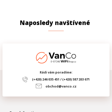
Gigabit LAN
ano
Počet RJ45 portů
1
Naposledy navštívené
Rychlost LAN portů
1 Gbps
PARAMETRY NAPÁJENÍ
Napájení
PoE, DC
PROVEDENÍ
Krytí IP
IPX6
Rádi vám poradíme:
(+420) 246 035 451 / (+420) 587 203 671
obchod@vanco.cz