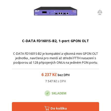
C-DATA FD1601S-B2, 1-port GPON OLT
C-DATA FD1601S-B2 je kompaktní a výkonná mini GPON OLT
jednotka , navržená pro menší až střední FTTH nasazení s
podporou až 128 připojených ONUs na jediném PON portu.
Nabízí 1&times; GPON port , 2&times; gigabitové ethernetové
uplinky, 1&times; SFP+ up...
6 237
Kč
bez DPH
7 547
Kč
s DPH
SKLADEM
Do košíku