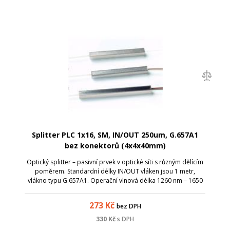
Splitter PLC 1x16, SM, IN/OUT 250um, G.657A1
bez konektorů (4x4x40mm)
Optický splitter – pasivní prvek v optické síti s různým dělícím
poměrem. Standardní délky IN/OUT vláken jsou 1 metr,
vlákno typu G.657A1. Operační vlnová délka 1260 nm – 1650
nm; TUBE splittery je možné díky kompaktním rozměrům
uložit v optických vaná...
273
Kč
bez DPH
330
Kč
s DPH