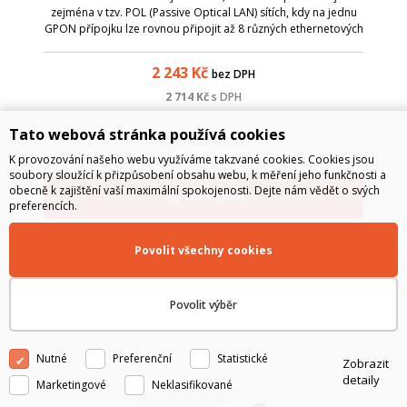
zejména v tzv. POL (Passive Optical LAN) sítích, kdy na jednu
GPON přípojku lze rovnou připojit až 8 různých ethernetových
prvků. Odpadá tak nutnost dalšího switche či routeru.
2 243
Kč
bez DPH
2 714
Kč
s DPH
Tato webová stránka používá cookies
SKLADEM
K provozování našeho webu využíváme takzvané cookies. Cookies jsou
soubory sloužící k přizpůsobení obsahu webu, k měření jeho funkčnosti a
obecně k zajištění vaší maximální spokojenosti. Dejte nám vědět o svých
Do košíku
preferencích.
Povolit všechny cookies
Povolit výběr
Nutné
Preferenční
Statistické
Zobrazit
detaily
Marketingové
Neklasifikované