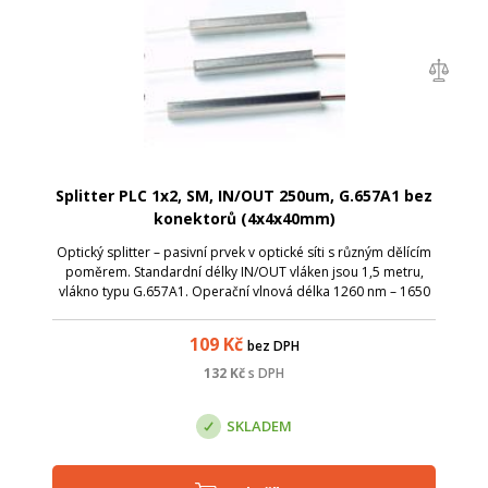
Splitter PLC 1x2, SM, IN/OUT 250um, G.657A1 bez
konektorů (4x4x40mm)
Optický splitter – pasivní prvek v optické síti s různým dělícím
poměrem. Standardní délky IN/OUT vláken jsou 1,5 metru,
vlákno typu G.657A1. Operační vlnová délka 1260 nm – 1650
nm; TUBE splittery je možné díky kompaktním rozměrům
uložit v optických v...
109
Kč
bez DPH
132
Kč
s DPH
SKLADEM