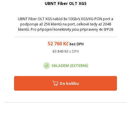
UBNT Fiber OLT XGS
UBNT Fiber OLT XGS nabízí 8x 10Gb/s XGS/XG-PON port a
podporuje až 256 klientů na port, celkově tedy až 2048
klientů. Pro připojení konektivity jsou připraveny 4x SFP28
porty s rychlostí až 25Gb/s.
52 760
Kč
bez DPH
63 840
Kč
s DPH
SKLADEM (EXTERNÍ)
Do košíku