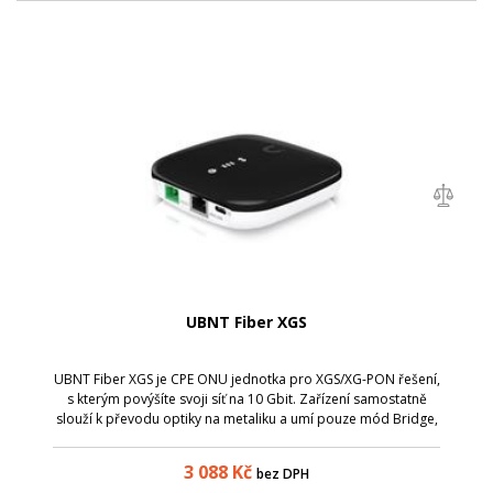
UBNT Fiber XGS
UBNT Fiber XGS je CPE ONU jednotka pro XGS/XG-PON řešení,
s kterým povýšíte svoji síť na 10 Gbit. Zařízení samostatně
slouží k převodu optiky na metaliku a umí pouze mód Bridge,
nikoliv mód Router.
3 088
Kč
bez DPH