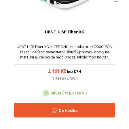
UBNT UISP Fiber XG
UBNT UISP Fiber XG je CPE ONU jednotka pro XGS/XG-PON
řešení. Zařízení samostatně slouží k převodu optiky na
metaliku a umí pouze mód Bridge, nikoliv mód Router.
2 161
Kč
bez DPH
2 615
Kč
s DPH
SKLADEM (EXTERNÍ)
Do košíku