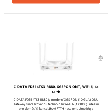
C-DATA FD514TS3-R880, XGSPON ONT, WiFi 6, 4x
GEth
C-DATA FD514TS3-R880 je moderní XGS-PON (10 Gb/s) ONU
gateway s integrovanou technologií Wi-Fi 6 (AX3000) , ideální
pro domácí či kancelářské FTTH nasazení. Umožňuje