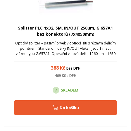
Splitter PLC 1x32, SM, IN/OUT 250um, G.657A1
bez konektorů (7x4x50mm)
Optický splitter – pasivní prvek v optické síti s různým dělícím
poměrem. Standardní délky IN/OUT vláken jsou 1 metr,
vlákno typu G.657A1. Operační vlnová délka 1260 nm – 1650
nm; TUBE splittery je možné díky kompaktním rozměrům
uložit v optických vaná...
388
Kč
bez DPH
469
Kč
s DPH
SKLADEM
Do košíku