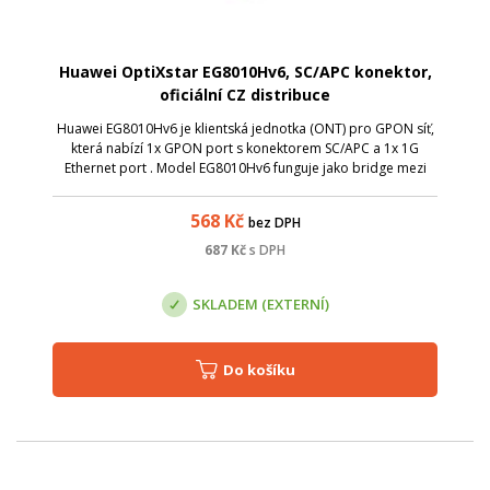
Huawei OptiXstar EG8010Hv6, SC/APC konektor,
oficiální CZ distribuce
Huawei EG8010Hv6 je klientská jednotka (ONT) pro GPON síť,
která nabízí 1x GPON port s konektorem SC/APC a 1x 1G
Ethernet port . Model EG8010Hv6 funguje jako bridge mezi
GPON a Ethernet sítí, podporuje ale zároveň VLAN a QoS pro
širší možnosti síťového...
568
Kč
bez DPH
687
Kč
s DPH
SKLADEM (EXTERNÍ)
Do košíku