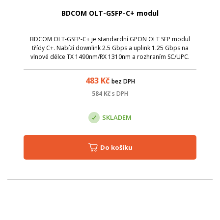
BDCOM OLT-GSFP-C+ modul
BDCOM OLT-GSFP-C+ je standardní GPON OLT SFP modul
třídy C+. Nabízí downlink 2.5 Gbps a uplink 1.25 Gbps na
vlnové délce TX 1490nm/RX 1310nm a rozhraním SC/UPC.
483
Kč
bez DPH
584
Kč
s DPH
SKLADEM
Do košíku