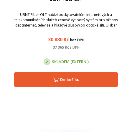
UBNT Fiber OLT nabízí poskytovatelům internetových a
telekomunikačních služeb cenově výhodný systém pro přenos
dat (internet, televize a hlasové služby) po optické síti. UFiber
OLT umožňuje až 1024 současně připojených klientů.
30 880
Kč
bez DPH
37 365
Kč
s DPH
SKLADEM (EXTERNÍ)
Do košíku