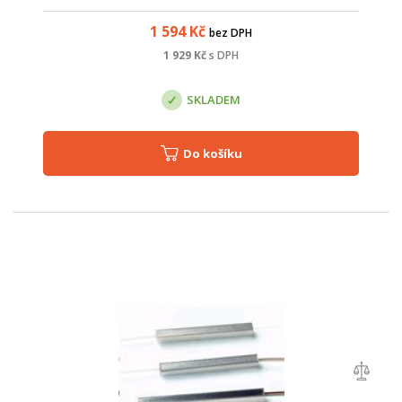
simultánní bezdrátový přístup přes 2,4 GHz i 5 GHz (celková
rychlost až 3000 Mbps ) a...
1 594
Kč
bez DPH
1 929
Kč
s DPH
SKLADEM
Do košíku