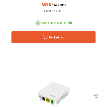
10/100/1000 Mb/s. Toto zaříz...
883
Kč
bez DPH
1 068
Kč
s DPH
SKLADEM (EXTERNÍ)
Do košíku