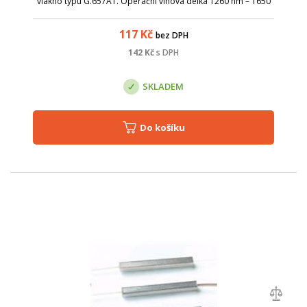
vlákno typu G.657A1. Operační vlnová délka 1260 nm – 1650
nm; TUBE splittery je možné díky kompaktním rozměrům
uložit v optických vaná...
117
Kč
bez DPH
142
Kč
s DPH
SKLADEM
Do košíku