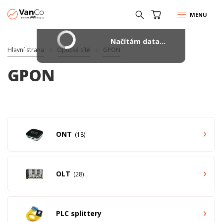
MENU
Načítám data...
Hlavní strana
Optické sítě
GPON
GPON
ONT
18
OLT
28
PLC splittery