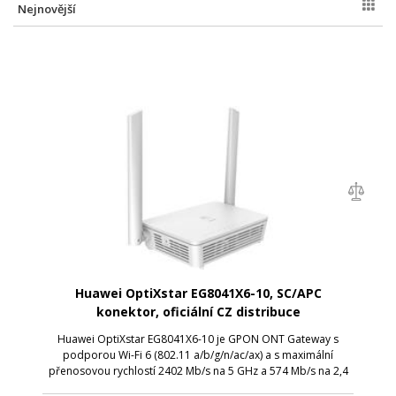
Nejnovější
Huawei OptiXstar EG8041X6-10, SC/APC
konektor, oficiální CZ distribuce
Huawei OptiXstar EG8041X6-10 je GPON ONT Gateway s
podporou Wi-Fi 6 (802.11 a/b/g/n/ac/ax) a s maximální
přenosovou rychlostí 2402 Mb/s na 5 GHz a 574 Mb/s na 2,4
GHz. ONT jednotka je vybavena čtveřicí LAN portů s rychlostí