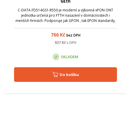
GEth
C-DATA FD514GS1-R550 je moderní a výkonná xPON ONT
jednotka určená pro FTTH nasazení v domácnostech i
menších firmách. Podporuje jak GPON , tak EPON standardy,
což zajišťuje širokou kompatibilitu s OLT různých výrobců.
Díky integrované WiFi 6 (802.11ax...
766
Kč
bez DPH
927
Kč
s DPH
SKLADEM
Do košíku