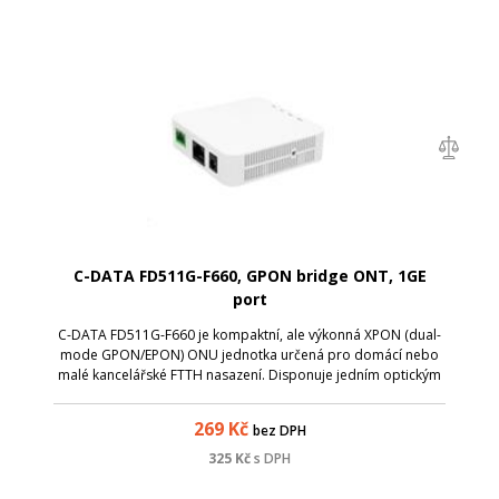
C-DATA FD511G-F660, GPON bridge ONT, 1GE
port
C-DATA FD511G-F660 je kompaktní, ale výkonná XPON (dual-
mode GPON/EPON) ONU jednotka určená pro domácí nebo
malé kancelářské FTTH nasazení. Disponuje jedním optickým
portem (GPON/EPON) a jedním gigabitovým Ethernetovým RJ-
45 portem, takže poskytuje mož...
269
Kč
bez DPH
325
Kč
s DPH