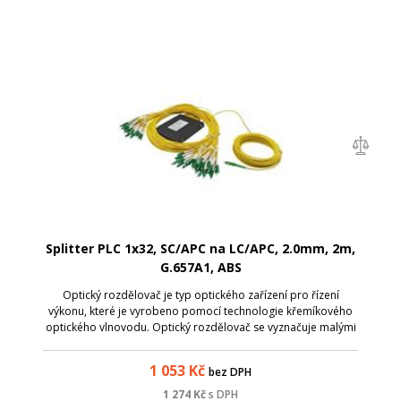
Splitter PLC 1x32, SC/APC na LC/APC, 2.0mm, 2m,
G.657A1, ABS
Optický rozdělovač je typ optického zařízení pro řízení
výkonu, které je vyrobeno pomocí technologie křemíkového
optického vlnovodu. Optický rozdělovač se vyznačuje malými
rozměry, vysokou spolehlivostí, širokým rozsahem
provozních vlnových délek a dob...
1 053
Kč
bez DPH
1 274
Kč
s DPH