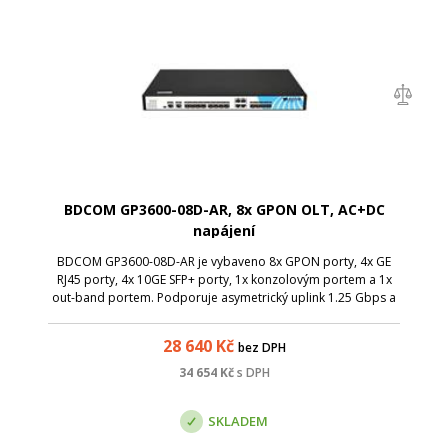
BDCOM GP3600-08D-AR, 8x GPON OLT, AC+DC
napájení
BDCOM GP3600-08D-AR je vybaveno 8x GPON porty, 4x GE
RJ45 porty, 4x 10GE SFP+ porty, 1x konzolovým portem a 1x
out-band portem. Podporuje asymetrický uplink 1.25 Gbps a
downlink 2.5 Gbps PON přenosovou rychlost. Navíc má DC
napájení (13.8 V / 2.5 A).
28 640
Kč
bez DPH
34 654
Kč
s DPH
SKLADEM