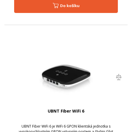
Do košíku
UBNT Fiber WiFi 6
UBNT Fiber WiFi 6 je WiFi 6 GPON klientská jednotka s
vysokorychlostním GPON vstupním portem a čtyřmi Gbit