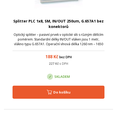
Splitter PLC 1x8, SM, IN/OUT 250um, G.657A1 bez
konektorů
Optický splitter – pasivní prvek v optické síti s různým dělícím
poměrem. Standardní délky IN/OUT vláken jsou 1 metr,
vlákno typu G.657A1. Operační vlnová délka 1260 nm – 1650
nm; TUBE splittery je možné díky kompaktním rozměrům
uložit v optických vaná...
188
Kč
bez DPH
227
Kč
s DPH
SKLADEM
Do košíku