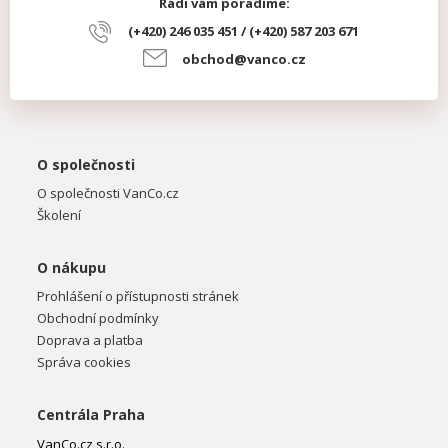
Rádi vám poradíme:
(+420) 246 035 451 / (+420) 587 203 671
obchod@vanco.cz
O společnosti
O společnosti VanCo.cz
Školení
O nákupu
Prohlášení o přístupnosti stránek
Obchodní podmínky
Doprava a platba
Správa cookies
Centrála Praha
VanCo.cz s.r.o.