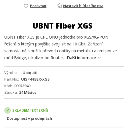
Porovnat
Nastavit hlídacího psa
UBNT Fiber XGS
UBNT Fiber XGS je CPE ONU jednotka pro XGS/XG-PON
řešení, s kterým povýšíte svoji síť na 10 Gbit. Zařízení
samostatně slouží k převodu optiky na metaliku a umí pouze
mód Bridge, nikoliv mód Router.
Další informace
Výrobce
Ubiquiti
Part No.
UISP-FIBER-XGS
Kód
00073940
Záruka
24 Měsíce
SKLADEM (EXTERNÍ)
Dostupnost v prodejnách