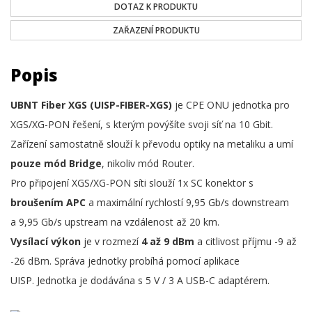
DOTAZ K PRODUKTU
ZAŘAZENÍ PRODUKTU
Popis
UBNT Fiber XGS (
UISP-FIBER-XGS)
je CPE ONU jednotka pro
XGS/XG-PON řešení, s kterým povýšíte svoji síť na 10 Gbit.
Zařízení samostatně slouží k převodu optiky na metaliku a umí
pouze mód Bridge
, nikoliv mód Router.
Pro připojení XGS/XG-PON síti slouží 1x SC konektor s
broušením APC
a maximální rychlostí 9,95 Gb/s downstream
a 9,95 Gb/s upstream na vzdálenost až 20 km.
Vysílací výkon
je v rozmezí
4 až 9 dBm
a citlivost příjmu -9 až
-26 dBm. Správa jednotky probíhá pomocí aplikace
UISP. Jednotka je dodávána s 5 V / 3 A USB-C adaptérem.