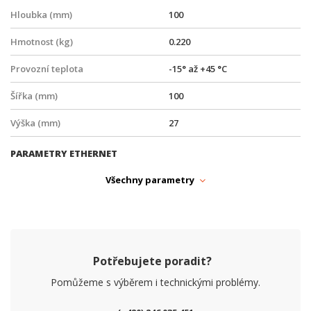
Hloubka (mm)
100
Hmotnost (kg)
0.220
Provozní teplota
-15° až +45 °C
Šířka (mm)
100
Výška (mm)
27
PARAMETRY ETHERNET
Gigabit LAN
ano
Všechny parametry
Počet RJ45 portů
1
Síťové rozhraní (Mbps)
100/1000/2500/5000/10000
PARAMETRY OPTIKA
Potřebujete poradit?
Dosah (km)
20
Pomůžeme s výběrem i technickými problémy.
Počet PON portů
1