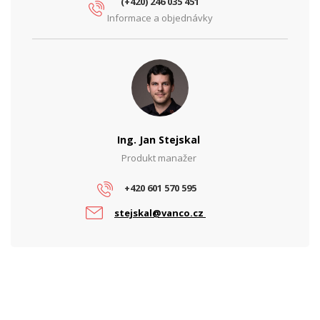
(+420) 246 035 451
Informace a objednávky
Rychlost Downstream (Mbps)
9950
Rychlost Upstream (Mbps)
9950
Typ broušení
APC
Typ opt. konektoru
SC
Vlnová délka RX (nm)
1577
Ing. Jan Stejskal
Produkt manažer
Vlnová délka TX (nm)
1270
+420 601 570 595
stejskal@vanco.cz