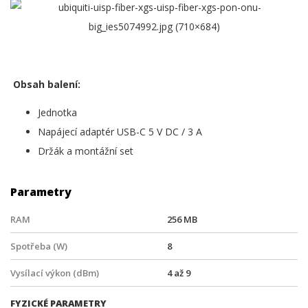
Obsah balení:
Jednotka
Napájecí adaptér USB-C 5 V DC / 3 A
Držák a montážní set
Parametry
RAM
256 MB
Spotřeba (W)
8
Vysílací výkon (dBm)
4 až 9
FYZICKÉ PARAMETRY