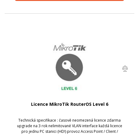
Licence MikroTik RouterOS Level 6
Technická specifikace : časově neomezená licence zdarma
upgrade na 3 rok nelimitované VLAN interface každá licence
pro jednu PC stanici (HD!) provoz Access Point / Client /
Bridge neomezený počet aktivních HotSpot uživatelů;