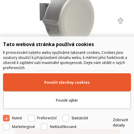
Tato webová stránka používá cookies
K provozování našeho webu využíváme takzvané cookies. Cookies jsou
MikroTik RBSXTG-5HPacD-SA, 5 GHz
soubory sloužící k přizpůsobení obsahu webu, k měření jeho funkčnosti a
obecně k zajištění vaší maximální spokojenosti. Dejte nám vědět o svých
preferencích.
Venkovní jednotka s 90° sektorovou anténou a přenosovou
rychlostí až 866 Mbps.
Povolit všechny cookies
1 863
Kč
bez DPH
Povolit výběr
2 254
Kč
s DPH
Nutné
Preferenční
Statistické
SKLADEM
Zobrazit
detaily
Marketingové
Neklasifikované