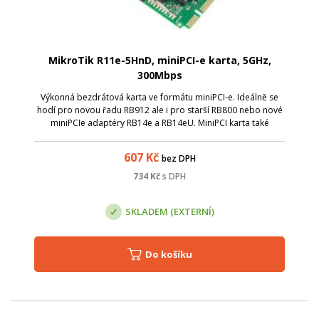
MikroTik R11e-5HnD, miniPCI-e karta, 5GHz,
300Mbps
Výkonná bezdrátová karta ve formátu miniPCI-e. Ideálně se
hodí pro novou řadu RB912 ale i pro starší RB800 nebo nové
miniPCIe adaptéry RB14e a RB14eU. MiniPCI karta také
obsahuje LED diody pro indikaci signálu bezdrátového
režimu (stav připojení, vyhle...
607
Kč
bez DPH
734
Kč
s DPH
SKLADEM (EXTERNÍ)
Do košíku