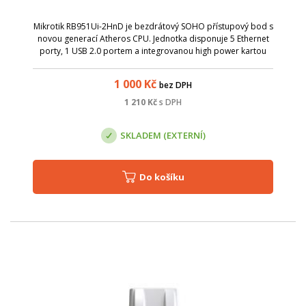
Mikrotik RB951Ui-2HnD je bezdrátový SOHO přístupový bod s
novou generací Atheros CPU. Jednotka disponuje 5 Ethernet
porty, 1 USB 2.0 portem a integrovanou high power kartou
pro pásmo 2,4 GHz 1000 mW 802.11 b/g/n s integrovanou
anténou.
1 000
Kč
bez DPH
1 210
Kč
s DPH
SKLADEM (EXTERNÍ)
Do košíku