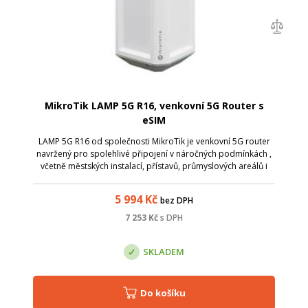
MikroTik LAMP 5G R16, venkovní 5G Router s
eSIM
LAMP 5G R16 od společnosti MikroTik je venkovní 5G router
navržený pro spolehlivé připojení v náročných podmínkách ,
včetně městských instalací, přístavů, průmyslových areálů i
námořního prostředí. Díky integrované eSIM a podpoře
služby MikroTik Connec...
5 994
Kč
bez DPH
7 253
Kč
s DPH
SKLADEM
Do košíku