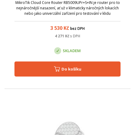
MikroTik Cloud Core Router RB5009UPr+S+IN je router pro to
nejnáročnější nasazení, ať už v klimaticky náročných lokacích
nebo jako univerzální zařízení pro testování v klidu
laboratoře.
3 530
Kč
bez DPH
4 271
Kč
s DPH
SKLADEM
Do košíku