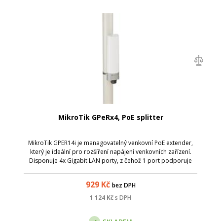
MikroTik GPeRx4, PoE splitter
MikroTik GPER14i je managovatelný venkovní PoE extender,
který je ideální pro rozšíření napájení venkovních zařízení.
Disponuje 4x Gigabit LAN porty, z čehož 1 port podporuje
PoE-IN (802.3bt, 90W) a zbylé jsou 3 porty PoE-OUT
(802.3af/at, max 30W/port).
929
Kč
bez DPH
1 124
Kč
s DPH