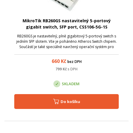
MikroTik RB260GS nastavitelný 5-portový
gigabit switch, SFP port, CSS106-5G-1S
RB260GS je nastavitelný, plně gigabitový 5-portový switch s
jedním SFP slotem. Vše je poháněno Atheros Switch chipem.
Součástí je také speciálně navržený operační systém pro
rychlé přepínání a velikou škálu nastavení - SwOS. SwOS lze
tedy plně nastavit
660
Kč
bez DPH
799
Kč
s DPH
SKLADEM
Do košíku