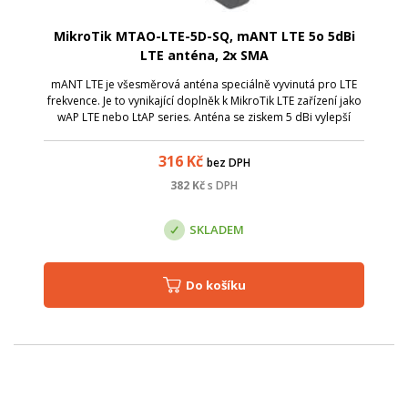
MikroTik MTAO-LTE-5D-SQ, mANT LTE 5o 5dBi
LTE anténa, 2x SMA
mANT LTE je všesměrová anténa speciálně vyvinutá pro LTE
frekvence. Je to vynikající doplněk k MikroTik LTE zařízení jako
wAP LTE nebo LtAP series. Anténa se ziskem 5 dBi vylepší
Vaše LTE připojení v místech se slabým signálem, čímž může
dojít k navýše...
316
Kč
bez DPH
382
Kč
s DPH
SKLADEM
Do košíku