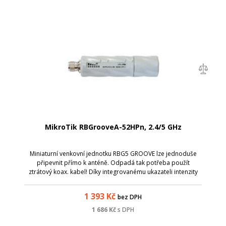
MikroTik RBGrooveA-52HPn, 2.4/5 GHz
Miniaturní venkovní jednotku RBG5 GROOVE lze jednoduše
připevnit přímo k anténě. Odpadá tak potřeba použít
ztrátový koax. kabel! Díky integrovanému ukazateli intenzity
signálu lze přímo na místě správně nasměrovat anténu.
Součástí jednotky je Software ...
1 393
Kč
bez DPH
1 686
Kč
s DPH