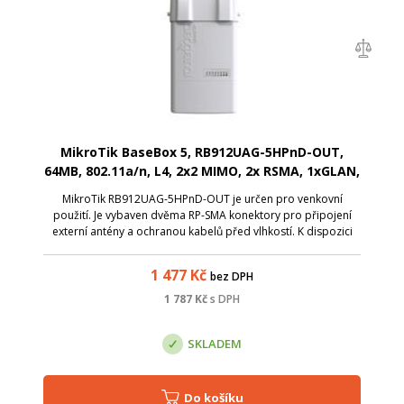
MikroTik BaseBox 5, RB912UAG-5HPnD-OUT,
64MB, 802.11a/n, L4, 2x2 MIMO, 2x RSMA, 1xGLAN,
USB
MikroTik RB912UAG-5HPnD-OUT je určen pro venkovní
použití. Je vybaven dvěma RP-SMA konektory pro připojení
externí antény a ochranou kabelů před vlhkostí. K dispozici
jsou další 3 pozice pro anténní vstup, v případě, že použijete
rozšiřující miniPCI sl...
1 477
Kč
bez DPH
1 787
Kč
s DPH
SKLADEM
Do košíku