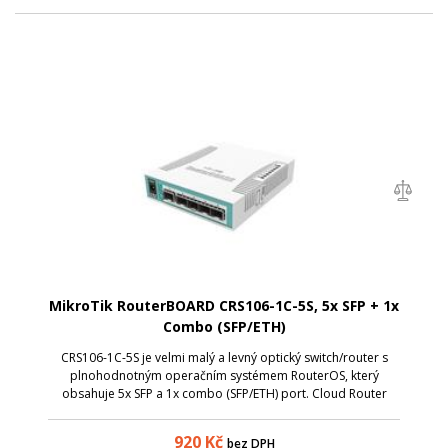
MikroTik RouterBOARD CRS106-1C-5S, 5x SFP + 1x
Combo (SFP/ETH)
CRS106-1C-5S je velmi malý a levný optický switch/router s
plnohodnotným operačním systémem RouterOS, který
obsahuje 5x SFP a 1x combo (SFP/ETH) port. Cloud Router
Switch je poháněn procesorem QCA8511 taktovaným na 400
MHz, obsahuje 128 MB RAM, 16 MB ú...
920
Kč
bez DPH