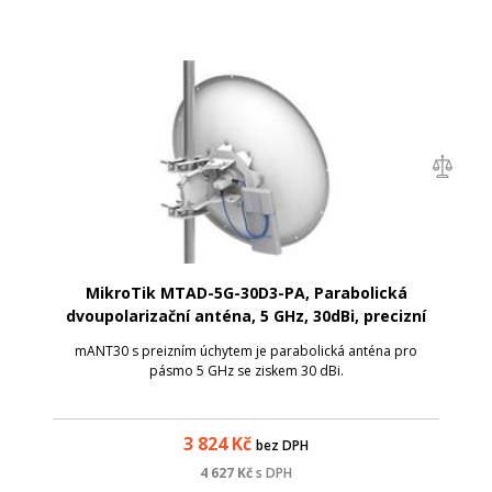
MikroTik MTAD-5G-30D3-PA, Parabolická
dvoupolarizační anténa, 5 GHz, 30dBi, precizní
úchyt
mANT30 s preizním úchytem je parabolická anténa pro
pásmo 5 GHz se ziskem 30 dBi.
3 824
Kč
bez DPH
4 627
Kč
s DPH