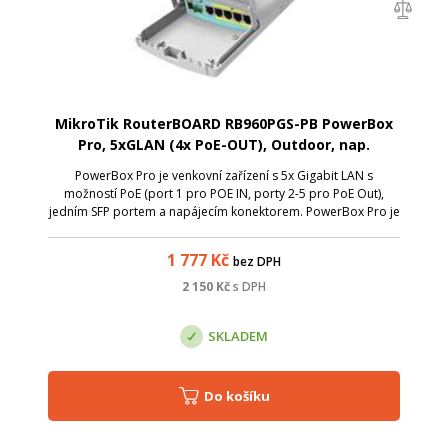
MikroTik RouterBOARD RB960PGS-PB PowerBox
Pro, 5xGLAN (4x PoE-OUT), Outdoor, nap.
adaptér, ROS L4, mont.set
PowerBox Pro je venkovní zařízení s 5x Gigabit LAN s
možností PoE (port 1 pro POE IN, porty 2-5 pro PoE Out),
jedním SFP portem a napájecím konektorem. PowerBox Pro je
poháněn procesorem QCA9557 s taktem 800 MHz, 128 MB
RAM a flash uložištěm o velikost...
1 777
Kč
bez DPH
2 150
Kč
s DPH
SKLADEM
Do košíku