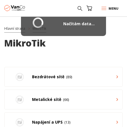
MENU
Načítám data...
Hlavní strana
MikroTik
MikroTik
Bezdrátové sítě
89
Metalické sítě
66
Napájení a UPS
13