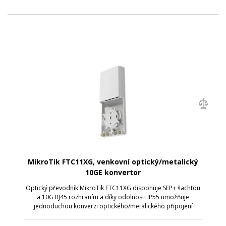
MikroTik FTC11XG, venkovní optický/metalický
10GE konvertor
Optický převodník MikroTik FTC11XG disponuje SFP+ šachtou
a 10G RJ45 rozhraním a díky odolnosti IP55 umožňuje
jednoduchou konverzi optického/metalického připojení
přímo na střeše.