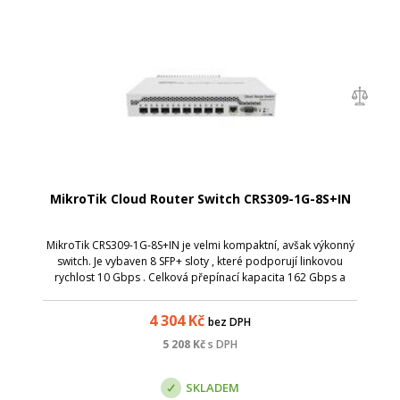
MikroTik Cloud Router Switch CRS309-1G-8S+IN
MikroTik CRS309-1G-8S+IN je velmi kompaktní, avšak výkonný
switch. Je vybaven 8 SFP+ sloty , které podporují linkovou
rychlost 10 Gbps . Celková přepínací kapacita 162 Gbps a
celková non-blocking propustnost 81 Gbps . Zařízení je
osazeno 800 MHz CPU a ...
4 304
Kč
bez DPH
5 208
Kč
s DPH
SKLADEM