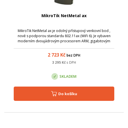
MikroTik NetMetal ax
MikroTik NetMetal ax je odolný přístupový venkovní bod ,
nově s podporou standardu 802.11ax (WiFi 6). Je vybaven
moderním dvoujádrovým procesorem ARM, gigabitovým
Ethernetem a 2,5 gigabitovým SFP pro optické připojení,
portem USB a volným slotem miniPC...
2 723
Kč
bez DPH
3 295
Kč
s DPH
SKLADEM
Do košíku