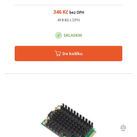
RB260GS,RB2011LS, RB2011LS-IN, RB2011UAS-IN, RB2011UAS-
RM, RB2011UAS-2HnD, RB2011UAS-2HnD-IN, CCR1016...
346
Kč
bez DPH
419
Kč
s DPH
SKLADEM
Do košíku