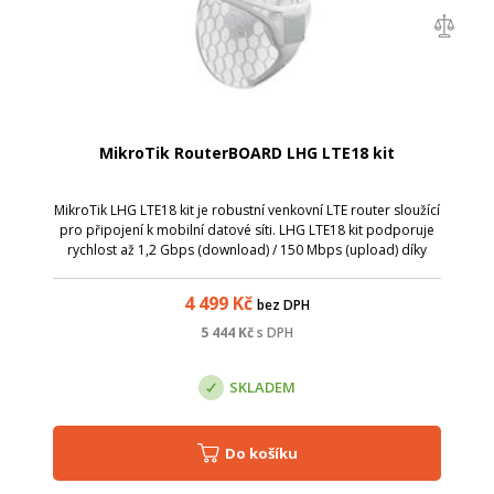
MikroTik RouterBOARD LHG LTE18 kit
MikroTik LHG LTE18 kit je robustní venkovní LTE router sloužící
pro připojení k mobilní datové síti. LHG LTE18 kit podporuje
rychlost až 1,2 Gbps (download) / 150 Mbps (upload) díky
využití LTE modemu kategorie 18.
4 499
Kč
bez DPH
5 444
Kč
s DPH
SKLADEM
Do košíku