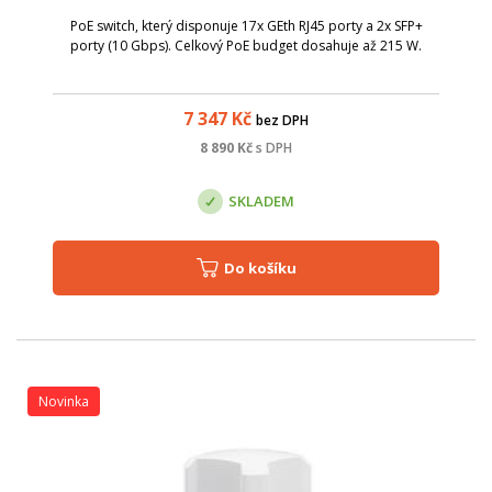
PoE switch, který disponuje 17x GEth RJ45 porty a 2x SFP+
porty (10 Gbps). Celkový PoE budget dosahuje až 215 W.
7 347
Kč
bez DPH
8 890
Kč
s DPH
SKLADEM
Do košíku
Novinka