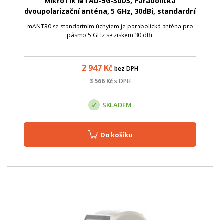
MikroTik MTAD-5G-30D3, Parabolická
dvoupolarizační anténa, 5 GHz, 30dBi, standardní
úchyt
mANT30 se standartním úchytem je parabolická anténa pro
pásmo 5 GHz se ziskem 30 dBi.
2 947
Kč
bez DPH
3 566
Kč
s DPH
SKLADEM
Do košíku