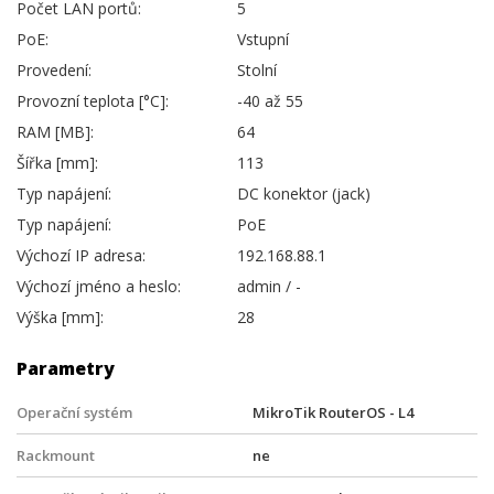
Počet LAN portů:
5
PoE:
Vstupní
Provedení:
Stolní
Provozní teplota [°C]:
-40 až 55
RAM [MB]:
64
Šířka [mm]:
113
Typ napájení:
DC konektor (jack)
Typ napájení:
PoE
Výchozí IP adresa:
192.168.88.1
Výchozí jméno a heslo:
admin / -
Výška [mm]:
28
Parametry
Operační systém
MikroTik RouterOS - L4
Rackmount
ne