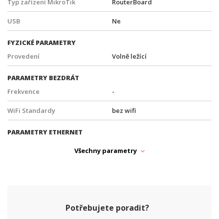
Typ zařízení MikroTik
RouterBoard
USB
Ne
FYZICKÉ PARAMETRY
Provedení
Volně ležící
PARAMETRY BEZDRÁT
Frekvence
-
WiFi Standardy
bez wifi
PARAMETRY ETHERNET
Počet RJ45 portů
5
Všechny parametry
Počet SFP (1G) portů
0
Počet SFP+ (10G) portů
0
SFP slot
Ne
Potřebujete poradit?