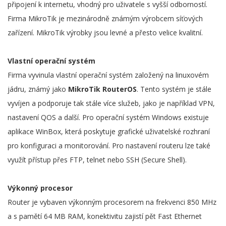
připojení k internetu, vhodný pro uživatele s vyšší odborností.
Firma MikroTik je mezinárodně známým výrobcem síťových
zařízení. MikroTik výrobky jsou levné a přesto velice kvalitní.
Vlastní operační systém
Firma vyvinula vlastní operační systém založený na linuxovém
jádru, známý jako
MikroTik RouterOS
. Tento systém je stále
vyvíjen a podporuje tak stále více služeb, jako je například VPN,
nastavení QOS a další. Pro operační systém Windows existuje
aplikace WinBox, která poskytuje grafické uživatelské rozhraní
pro konfiguraci a monitorování. Pro nastavení routeru lze také
využít přístup přes FTP, telnet nebo SSH (Secure Shell).
Výkonný procesor
Router je vybaven výkonným procesorem na frekvenci 850 MHz
a s pamětí 64 MB RAM, konektivitu zajistí pět Fast Ethernet