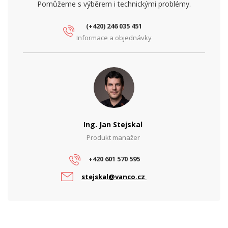
Síťové rozhraní (Mbps)
10/100
Pomůžeme s výběrem i technickými problémy.
PARAMETRY NAPÁJENÍ
(+420) 246 035 451
Informace a objednávky
Napájení
DC
PARAMETRY POE
Počet PoE portů
0
Ing. Jan Stejskal
Produkt manažer
+420 601 570 595
stejskal@vanco.cz