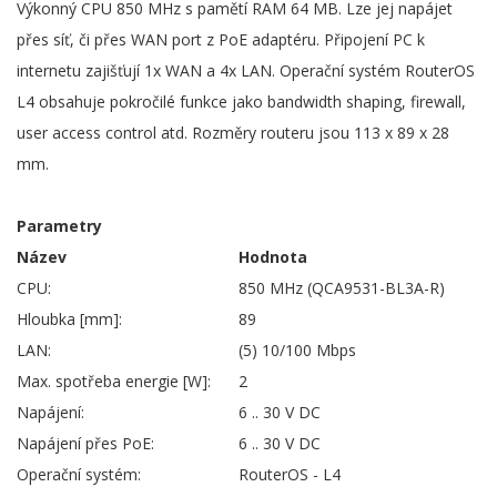
Výkonný CPU 850 MHz s pamětí RAM 64 MB. Lze jej napájet
přes síť, či přes WAN port z PoE adaptéru. Připojení PC k
internetu zajišťují 1x WAN a 4x LAN. Operační systém RouterOS
L4 obsahuje pokročilé funkce jako bandwidth shaping, firewall,
user access control atd. Rozměry routeru jsou 113 x 89 x 28
mm.
Parametry
Název
Hodnota
CPU:
850 MHz (QCA9531-BL3A-R)
Hloubka [mm]:
89
LAN:
(5) 10/100 Mbps
Max. spotřeba energie [W]:
2
Napájení:
6 .. 30 V DC
Napájení přes PoE:
6 .. 30 V DC
Operační systém:
RouterOS - L4