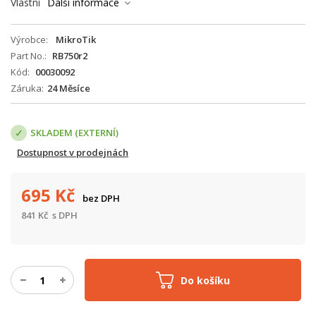
Vlastní
Další informace
Výrobce
MikroTik
Part No.
RB750r2
Kód
00030092
Záruka
24 Měsíce
SKLADEM (EXTERNÍ)
Dostupnost v prodejnách
695
Kč
bez DPH
841
Kč
s DPH
Do košíku