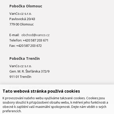
Pobočka Olomouc
VanCo.cz s.r.o.
Pavlovická 20/43
779 00 Olomouc
E-mail:
obchod@vanco.cz
Telefon: +420 587 203 671
Fax: +420 587 203 672
Pobočka Trenčín
VanCo.cz s.r.o.
Gen. M. R. Štefánika 372/9
911 01 Trenčín
E-mail:
obchod@vanco.cz
Tato webová stránka používá cookies
Telefon: +421 32 877 74 02
K provozování našeho webu využíváme takzvané cookies. Cookies jsou
soubory sloužící k přizpůsobení obsahu webu, k měření jeho funkčnosti a
obecně k zajištění vaší maximální spokojenosti. Dejte nám vědět o svých
preferencích.