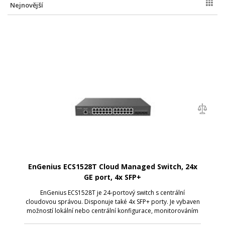
Nejnovější
EnGenius ECS1528T Cloud Managed Switch, 24x
GE port, 4x SFP+
EnGenius ECS1528T je 24-portový switch s centrální
cloudovou správou. Disponuje také 4x SFP+ porty. Je vybaven
možností lokální nebo centrální konfigurace, monitorováním
a správou sítě a snadno použitelným webovým rozhraním.