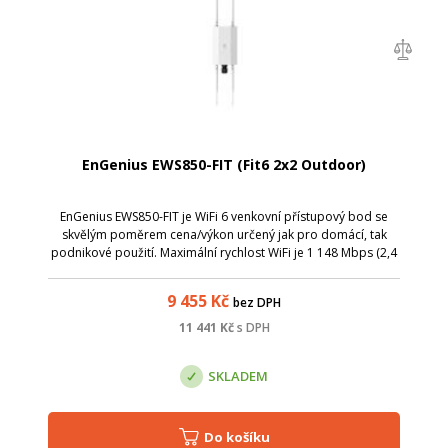
EnGenius EWS850-FIT (Fit6 2x2 Outdoor)
EnGenius EWS850-FIT je WiFi 6 venkovní přístupový bod se
skvělým poměrem cena/výkon určený jak pro domácí, tak
podnikové použití. Maximální rychlost WiFi je 1 148 Mbps (2,4
GHz) a 2 400 Mbps (5 GHz).
9 455
Kč
bez DPH
11 441
Kč
s DPH
SKLADEM
Do košíku