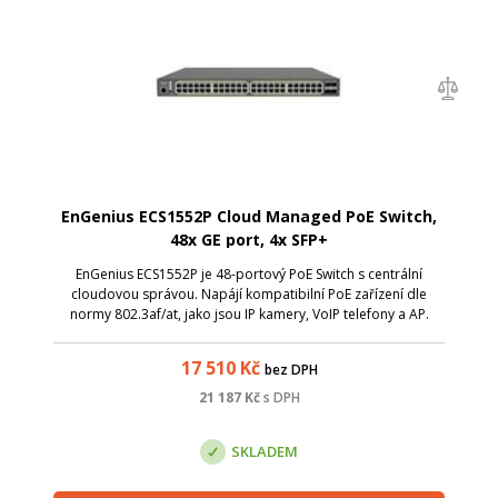
EnGenius ECS1552P Cloud Managed PoE Switch,
48x GE port, 4x SFP+
EnGenius ECS1552P je 48-portový PoE Switch s centrální
cloudovou správou. Napájí kompatibilní PoE zařízení dle
normy 802.3af/at, jako jsou IP kamery, VoIP telefony a AP.
Celkový power budget je 410 W.
17 510
Kč
bez DPH
21 187
Kč
s DPH
SKLADEM