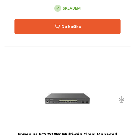
SKLADEM
Do košíku
EnGenius ECS2510FP Multi-Gig Cloud Managed