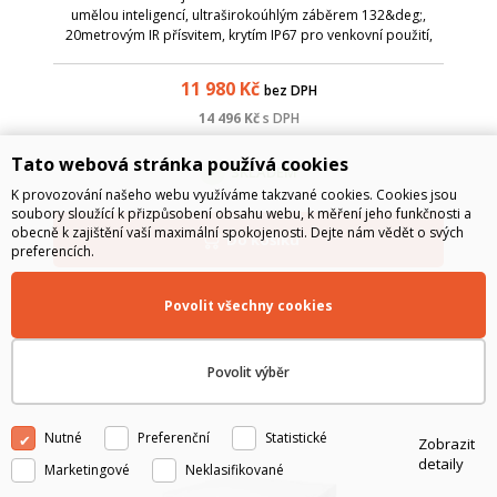
umělou inteligencí, ultraširokoúhlým záběrem 132&deg;,
20metrovým IR přísvitem, krytím IP67 pro venkovní použití,
odolností IK10 a vestavěným úložištěm o kapacitě 256 GB.
Analytické nástroje s umělo...
11 980
Kč
bez DPH
14 496
Kč
s DPH
Tato webová stránka používá cookies
SKLADEM
K provozování našeho webu využíváme takzvané cookies. Cookies jsou
soubory sloužící k přizpůsobení obsahu webu, k měření jeho funkčnosti a
obecně k zajištění vaší maximální spokojenosti. Dejte nám vědět o svých
Do košíku
preferencích.
Povolit všechny cookies
Povolit výběr
Nutné
Preferenční
Statistické
Zobrazit
detaily
Marketingové
Neklasifikované