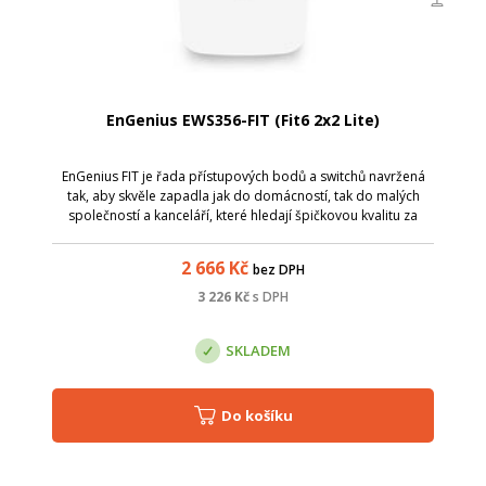
EnGenius EWS356-FIT (Fit6 2x2 Lite)
EnGenius FIT je řada přístupových bodů a switchů navržená
tak, aby skvěle zapadla jak do domácností, tak do malých
společností a kanceláří, které hledají špičkovou kvalitu za
dostupnou cenu . Toto robustní a bezpečné řešení přichází s
Wi-Fi na podnikov...
2 666
Kč
bez DPH
3 226
Kč
s DPH
SKLADEM
Do košíku