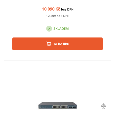
802.3af/802.3at, jako jsou IP kamery, VoIP telefony a AP.
Celkový PoE budget je 240 W.
10 090
Kč
bez DPH
12 209
Kč
s DPH
SKLADEM
Do košíku