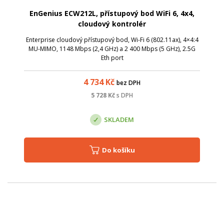
EnGenius ECW212L, přístupový bod WiFi 6, 4x4,
cloudový kontrolér
Enterprise cloudový přístupový bod, Wi-Fi 6 (802.11ax), 4×4:4
MU-MIMO, 1148 Mbps (2,4 GHz) a 2 400 Mbps (5 GHz), 2.5G
Eth port
4 734
Kč
bez DPH
5 728
Kč
s DPH
SKLADEM
Do košíku