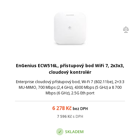
EnGenius ECW516L, přístupový bod WiFi 7, 2x3x3,
cloudový kontrolér
Enterprise cloudový přístupový bod, Wi-Fi 7 (802.11be), 2×3:3
MU-MIMO, 700 Mbps (2,4 GHz), 4300 Mbps (5 GHz) a 8 700
Mbps (6 GHz), 2.5G Eth port
6 278
Kč
bez DPH
7 596
Kč
s DPH
SKLADEM