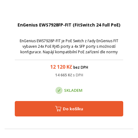
EnGenius EWS7928FP-FIT (FitSwitch 24 Full PoE)
EnGenius EWS7928P-FIT je PoE Switch z řady EnGenius FIT
vybaven 24x PoE RJ45 porty a 4x SFP porty s možností
konfigurace. Napájí kompatibilní PoE zařízení dle normy
802.3af/802.3at, jako jsou IP kamery, VoIP telefony a AP.
Celkový PoE budget je 410 W.
12 120
Kč
bez DPH
14 665
Kč
s DPH
SKLADEM
Do košíku