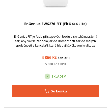
EnGenius EWS276-FIT (Fit6 4x4 Lite)
EnGenius FIT je řada přístupových bodů a switchů navržená
tak, aby skvěle zapadla jak do domácností, tak do malých
společností a kanceláří, které hledají špičkovou kvalitu za
dostupnou cenu . Toto robustní a bezpečné řešení přichází s
Wi-Fi na podnikov...
4 866
Kč
bez DPH
5 888
Kč
s DPH
SKLADEM
Do košíku