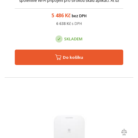
spolehlivé Wi-Fi připojení pro širokou škálu aplikací. Ať už
hledáte AP pro pokrytí vašich kanceláří nebo potřebujete
poskytnout ultrarychl...
5 486
Kč
bez DPH
6 638
Kč
s DPH
SKLADEM
Do košíku