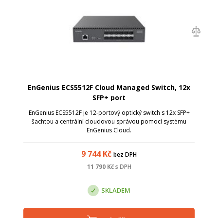
EnGenius ECS5512F Cloud Managed Switch, 12x
SFP+ port
EnGenius ECS5512F je 12-portový optický switch s 12x SFP+
šachtou a centrální cloudovou správou pomocí systému
EnGenius Cloud.
9 744
Kč
bez DPH
11 790
Kč
s DPH
SKLADEM