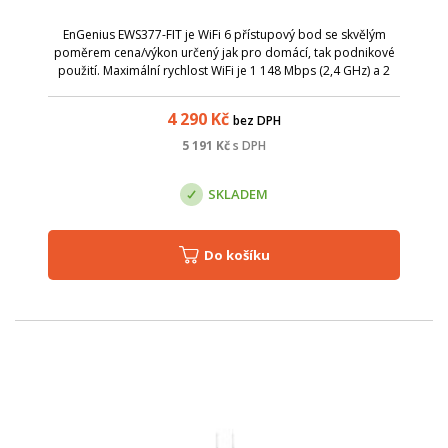
EnGenius EWS377-FIT je WiFi 6 přístupový bod se skvělým
poměrem cena/výkon určený jak pro domácí, tak podnikové
použití. Maximální rychlost WiFi je 1 148 Mbps (2,4 GHz) a 2
400 Mbps (5 GHz).
4 290
Kč
bez DPH
5 191
Kč
s DPH
SKLADEM
Do košíku