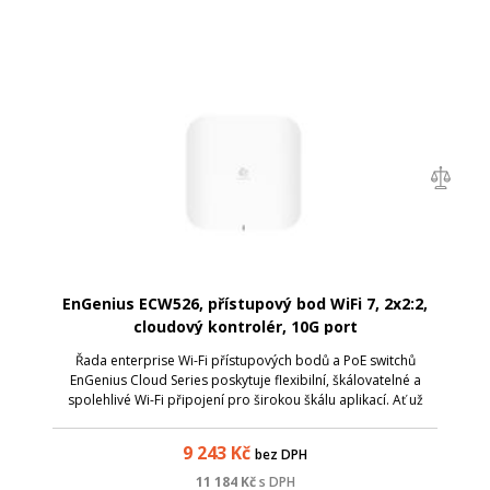
EnGenius ECW526, přístupový bod WiFi 7, 2x2:2,
cloudový kontrolér, 10G port
Řada enterprise Wi-Fi přístupových bodů a PoE switchů
EnGenius Cloud Series poskytuje flexibilní, škálovatelné a
spolehlivé Wi-Fi připojení pro širokou škálu aplikací. Ať už
hledáte AP pro pokrytí vašich kanceláří nebo potřebujete
poskytnout ultrarychl...
9 243
Kč
bez DPH
11 184
Kč
s DPH