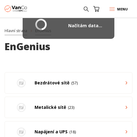
MENU
Načítám data...
Hlavní strana
EnGenius
EnGenius
Bezdrátové sítě
57
Metalické sítě
23
Napájení a UPS
18