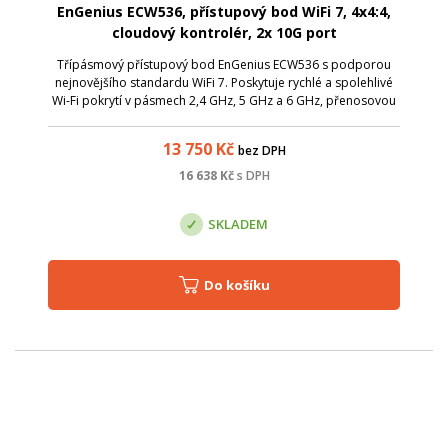
EnGenius ECW536, přístupový bod WiFi 7, 4x4:4,
cloudový kontrolér, 2x 10G port
Třípásmový přístupový bod EnGenius ECW536 s podporou
nejnovějšího standardu WiFi 7. Poskytuje rychlé a spolehlivé
Wi-Fi pokrytí v pásmech 2,4 GHz, 5 GHz a 6 GHz, přenosovou
rychlost až 18 Gbps, 4×4:4 MU-MIMO ve všech pásmech, TX
Beamforming a Mesh.
13 750
Kč
bez DPH
16 638
Kč
s DPH
SKLADEM
Do košíku