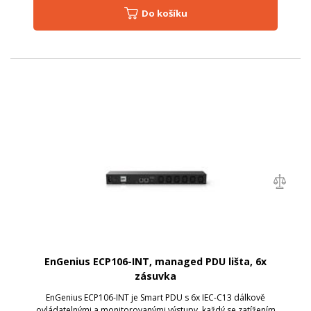
Do košíku
EnGenius ECP106-INT, managed PDU lišta, 6x
zásuvka
EnGenius ECP106-INT je Smart PDU s 6x IEC-C13 dálkově
ovládatelnými a monitorovanými výstupy, každý se zatížením