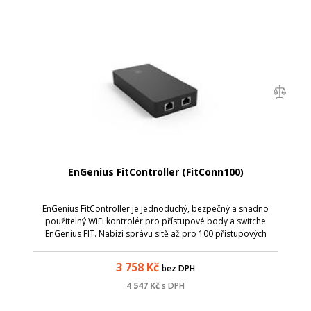
EnGenius FitController (FitConn100)
EnGenius FitController je jednoduchý, bezpečný a snadno
použitelný WiFi kontrolér pro přístupové body a switche
EnGenius FIT. Nabízí správu sítě až pro 100 přístupových
bodů a switchů.
3 758
Kč
bez DPH
4 547
Kč
s DPH