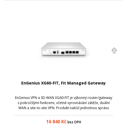
EnGenius XG60-FIT, Fit Managed Gateway
EnGenius VPN a SD-WAN XG60-FIT je výkonný router/gateway
s pokročilými funkcemi, včetně vyrovnávání zátěže, duální
WAN a site-to-site VPN. Produkt nabízí jednotnou správu
prostřednictvím FitXpress , což umožňuje snadnou
konfiguraci a správu odkudkoli. ...
16 840
Kč
bez DPH