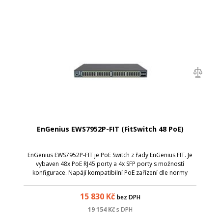
EnGenius EWS7952P-FIT (FitSwitch 48 PoE)
EnGenius EWS7952P-FIT je PoE Switch z řady EnGenius FIT. Je
vybaven 48x PoE RJ45 porty a 4x SFP porty s možností
konfigurace. Napájí kompatibilní PoE zařízení dle normy
802.3af/802.3at, jako jsou IP kamery, VoIP telefony a AP.
Celkový PoE budget je 410 W.
15 830
Kč
bez DPH
19 154
Kč
s DPH