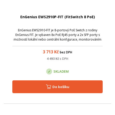
EnGenius EWS2910P-FIT (FitSwitch 8 PoE)
EnGenius EWS2910-FIT je 8-portový PoE Switch z rodiny
EnGenius FIT. Je vybaven 8x PoE RJ45 porty a 2x SFP porty s
možností lokální nebo centrální konfigurace, monitorováním
a správou sítě a snadno použitelným webovým rozhraním.
3 713
Kč
bez DPH
4 493
Kč
s DPH
SKLADEM
Do košíku