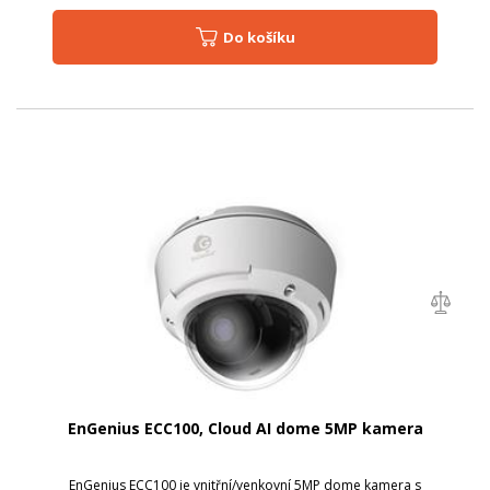
Do košíku
EnGenius ECC100, Cloud AI dome 5MP kamera
EnGenius ECC100 je vnitřní/venkovní 5MP dome kamera s