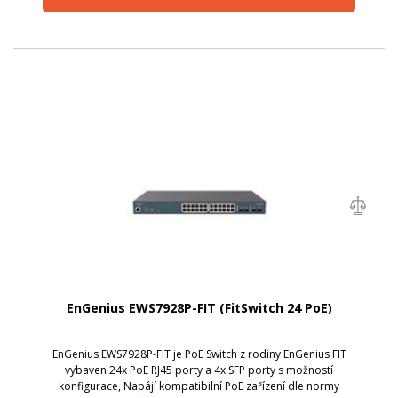
EnGenius EWS7928P-FIT (FitSwitch 24 PoE)
EnGenius EWS7928P-FIT je PoE Switch z rodiny EnGenius FIT
vybaven 24x PoE RJ45 porty a 4x SFP porty s možností
konfigurace, Napájí kompatibilní PoE zařízení dle normy