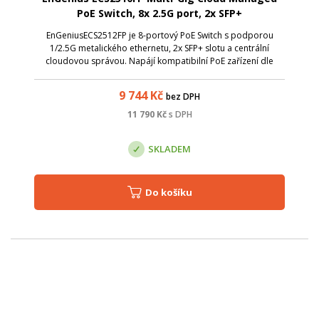
PoE Switch, 8x 2.5G port, 2x SFP+
EnGeniusECS2512FP je 8-portový PoE Switch s podporou
1/2.5G metalického ethernetu, 2x SFP+ slotu a centrální
cloudovou správou. Napájí kompatibilní PoE zařízení dle
normy 802.3af/at, jako jsou IP kamery, VoIP telefony a AP.
Celkový power budget je 240 W.
9 744
Kč
bez DPH
11 790
Kč
s DPH
SKLADEM
Do košíku