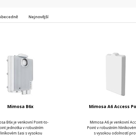
Abecedně
Nejnovější
Mimosa B6x
Mimosa A6 Access Po
sa B6x je venkovní Point-to-
Mimosa A6 je venkovní Ac
oint jednotka v robustním
Point v robustním hliníkovém
liníkovém šasi s vysokou
s vysokou odolností prot