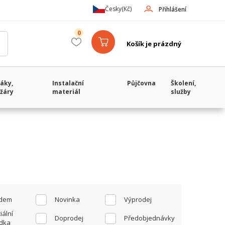
Česky
(Kč)
Přihlášení
0
Košík je prázdný
áky,
Instalační
Půjčovna
Školení,
žáry
materiál
služby
adem
Novinka
Výprodej
iální
Doprodej
Předobjednávky
dka