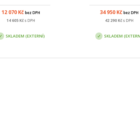
ností proti okolnímu rušení,
okolnímu rušení, krytím IP
tím IP67 s integrovanou 4x4
integrovanou 8x8 MIMO an
12 070
Kč
34 950
Kč
bez DPH
bez DPH
O anténou se ziskem 8 dBi.
se ziskem 16 dBi.
14 605
Kč
s DPH
42 290
Kč
s DPH
SKLADEM (EXTERNÍ)
SKLADEM (EXTERN