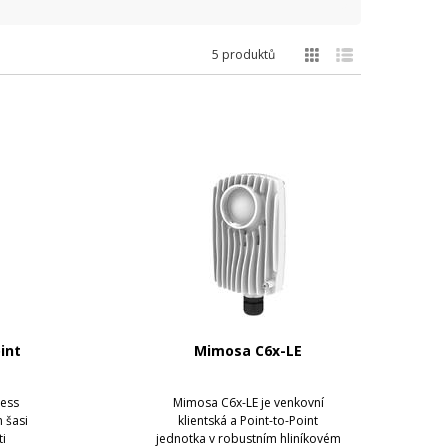
5 produktů
int
Mimosa C6x-LE
cess
Mimosa C6x-LE je venkovní
 šasi
klientská a Point-to-Point
i
jednotka v robustním hliníkovém