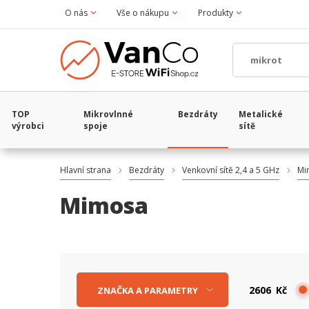
O nás
Vše o nákupu
Produkty
TOP
Mikrovlnné
Bezdráty
Metalické
výrobci
spoje
sítě
Hlavní strana
Bezdráty
Venkovní sítě 2,4 a 5 GHz
Mi
Mimosa
Kč
ZNAČKA
A
PARAMETRY