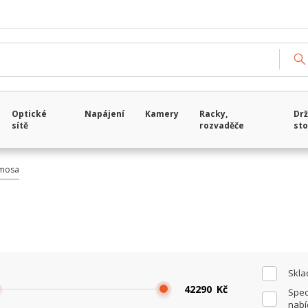
Načítám data...
Optické
Napájení
Kamery
Racky,
Drž
sítě
rozvaděče
sto
mosa
Skl
Kč
Spec
nabí