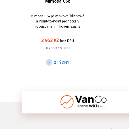
Mimosa C6x
Mimosa C6x je venkovní klientská
a Point-to-Point jednotka v
robustním hliníkovém šasi s
vysokou odolností proti
okolnímu rušení, krytím IP67 s
3 953
Kč
bez DPH
integrovanou 2x2 MIMO anténou
se ziskem 8 dBi.
4 783
Kč
s DPH
2 TÝDNY