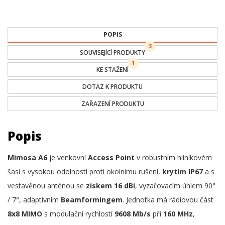
POPIS
3
SOUVISEJÍCÍ PRODUKTY
1
KE STAŽENÍ
DOTAZ K PRODUKTU
ZAŘAZENÍ PRODUKTU
Popis
Mimosa A6
je venkovní
Access Point
v robustním hliníkovém
šasi s vysokou odolností proti okolnímu rušení,
krytím IP67
a s
vestavěnou anténou se
ziskem 16 dBi
, vyzařovacím úhlem 90°
/ 7°, adaptivním
Beamformingem
. Jednotka má rádiovou část
8x8 MIMO
s modulační rychlostí
9608 Mb/s
při
160 MHz
,