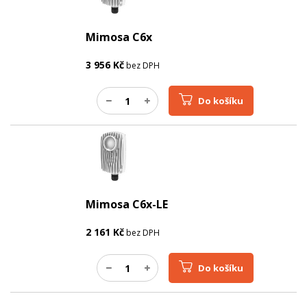
Optické rozhraní
10 Gbps
PROVEDENÍ
Mimosa C6x
Krytí IP
IP67
3 956
Kč
bez DPH
Do košíku
Mimosa C6x-LE
2 161
Kč
bez DPH
Do košíku