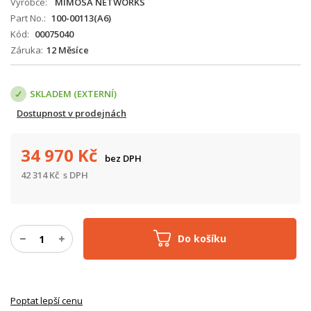
Výrobce
MIMOSA NETWORKS
Part No.
100-00113(A6)
Kód
00075040
Záruka
12 Měsíce
SKLADEM (EXTERNÍ)
Dostupnost v prodejnách
34 970
Kč
bez DPH
42 314
Kč
s DPH
Do košíku
Poptat lepší cenu