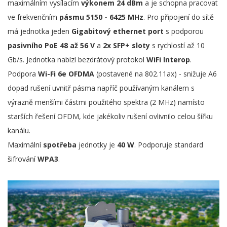
maximálním vysílacím
výkonem 24 dBm
a je schopna pracovat
ve frekvenčním
pásmu 5150 - 6425 MHz
. Pro připojení do sítě
má jednotka jeden
Gigabitový ethernet port
s podporou
pasivního PoE 48 až 56 V
a
2x SFP+ sloty
s rychlostí až 10
Gb/s. Jednotka nabízí bezdrátový protokol
WiFi Interop
.
Podpora
Wi-Fi 6e OFDMA
(postavené na 802.11ax) - snižuje A6
dopad rušení uvnitř pásma napříč používaným kanálem s
výrazně menšími částmi použitého spektra (2 MHz) namísto
starších řešení OFDM, kde jakékoliv rušení ovlivnilo celou šířku
kanálu.
Maximální
spotřeba
jednotky je
40 W
. Podporuje standard
šifrování
WPA3
.