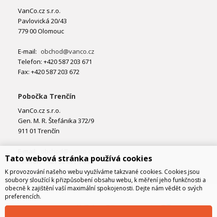
VanCo.cz s.r.o.
Pavlovická 20/43
779 00 Olomouc
E-mail:
obchod@vanco.cz
Telefon: +420 587 203 671
Fax: +420 587 203 672
Pobočka Trenčín
VanCo.cz s.r.o.
Gen. M. R. Štefánika 372/9
911 01 Trenčín
E-mail:
obchod@vanco.cz
Tato webová stránka používá cookies
Telefon: +421 32 877 74 02
K provozování našeho webu využíváme takzvané cookies. Cookies jsou
soubory sloužící k přizpůsobení obsahu webu, k měření jeho funkčnosti a
obecně k zajištění vaší maximální spokojenosti. Dejte nám vědět o svých
preferencích.