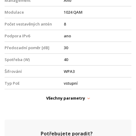
Management
Ano
Modulace
1024 QAM
Počet vestavěných antén
8
Podpora IPv6
ano
Předozadní poměr [dB]
30
Spotřeba (W)
40
Šifrování
WPA3
Typ PoE
vstupní
Beamforming, OFDMA, GPS modul,
Vlastnosti
Všechny parametry
MU-MIMO
Vyzařovací úhel horizontální
90
(°)
Vyzařovací úhel vertikální (°)
7
Potřebujete poradit?