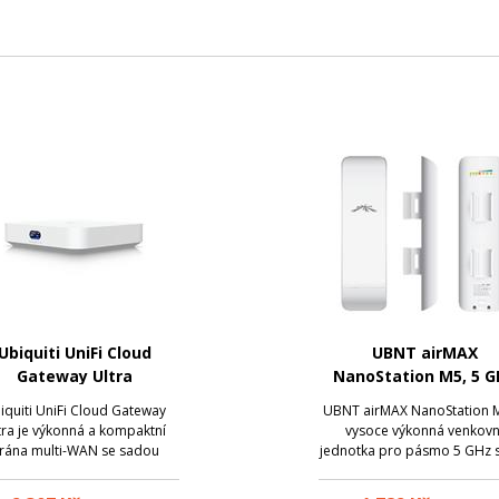
Ubiquiti UniFi Cloud
UBNT airMAX
Gateway Ultra
NanoStation M5, 5 G
iquiti UniFi Cloud Gateway
UBNT airMAX NanoStation M
tra je výkonná a kompaktní
vysoce výkonná venkovn
rána multi-WAN se sadou
jednotka pro pásmo 5 GHz s
ročilých funkcí směrování a
integrovaných antén a pod
zabezpečení. Jednotka je
802.11 (MIMO).