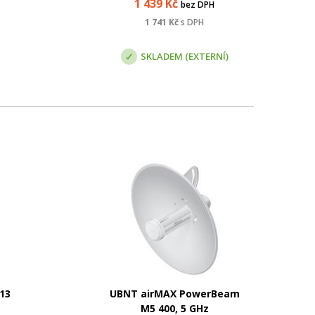
1 439
Kč
bez DPH
1 741
Kč
s DPH
SKLADEM (EXTERNÍ)
13
UBNT airMAX PowerBeam
M5 400, 5 GHz