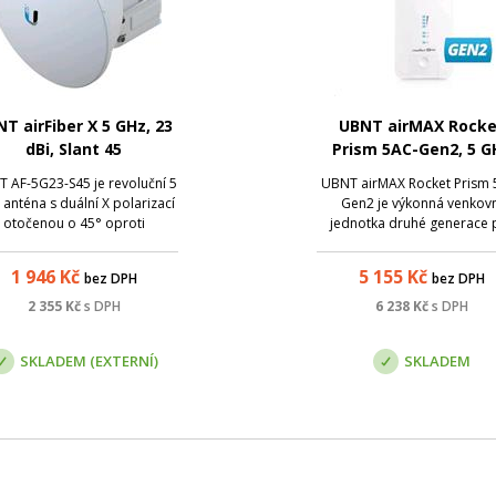
T airFiber X 5 GHz, 23
UBNT airMAX Rocke
dBi, Slant 45
Prism 5AC-Gen2, 5 G
 AF-5G23-S45 je revoluční 5
UBNT airMAX Rocket Prism 
anténa s duální X polarizací
Gen2 je výkonná venkov
otočenou o 45° oproti
jednotka druhé generace 
dardní duální H-V polarizaci,
pásmo 5 GHz určená jak
čímž se stává odolnější v
přístupový bod pro klient
1 946
Kč
5 155
Kč
bez DPH
bez DPH
zarušeném prostředí než
zařízení nebo pro páteřní 
kdykoliv dříve.
spoje. Jednotka podporu
2 355
Kč
s DPH
6 238
Kč
s DPH
propustnost až 500 Mbp
SKLADEM (EXTERNÍ)
SKLADEM