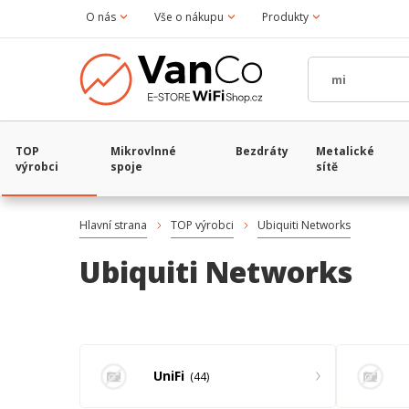
O nás
Vše o nákupu
Produkty
TOP
Mikrovlnné
Bezdráty
Metalické
výrobci
spoje
sítě
Hlavní strana
TOP výrobci
Ubiquiti Networks
Ubiquiti Networks
UniFi
44