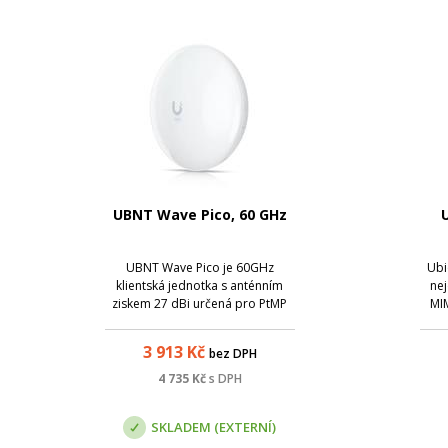
UBNT Wave Pico, 60 GHz
U
UBNT Wave Pico je 60GHz
Ubi
klientská jednotka s anténním
ne
ziskem 27 dBi určená pro PtMP
MI
(Point-to-Multipoint) spoje s
možn
rychlostí až 2 Gb/s.
3 913
Kč
bez DPH
4 735
Kč
s DPH
SKLADEM (EXTERNÍ)