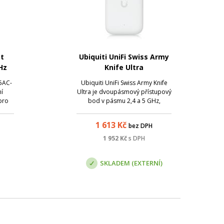
t
Ubiquiti UniFi Swiss Army
Hz
Knife Ultra
5AC-
Ubiquiti UniFi Swiss Army Knife
ní
Ultra je dvoupásmový přístupový
pro
bod v pásmu 2,4 a 5 GHz,
o
zároveň také kompaktní
ská
hotspotové řešení využívající
1 613
Kč
bez DPH
PtP
standard 802.11ac (WiFi 5), s
je
podporou 2x2 MIMO a
1 952
Kč
s DPH
s.
napájením pomocí PoE i DC.
SKLADEM (EXTERNÍ)