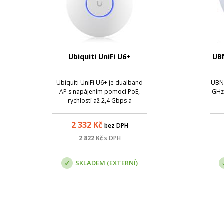
Ubiquiti UniFi U6+
UBN
Ubiquiti UniFi U6+ je dualband
UBNT
AP s napájením pomocí PoE,
GHz 
rychlostí až 2,4 Gbps a
podporou více než 300 současně
stan
běžících klient.
2 332
Kč
bez DPH
2 822
Kč
s DPH
SKLADEM (EXTERNÍ)