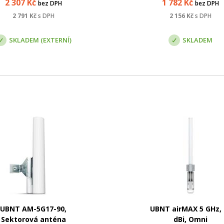
2 307
Kč
1 782
Kč
bez DPH
bez DPH
vybavena jedním 2.5
igabitovým WAN portem a
2 791
Kč
s DPH
2 156
Kč
s DPH
řmi LAN Gigabitovými porty.
SKLADEM (EXTERNÍ)
SKLADEM
UBNT AM-5G17-90,
UBNT airMAX 5 GHz, 
Sektorová anténa
dBi, Omni