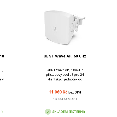
10
UBNT Wave AP, 60 GHz
Bi,
UBNT Wave AP je 60GHz
i
přístupový bod až pro 24
a v
klientských jednotek od
O.
společnosti Ubiquiti Networks
pro PtMP spoje.
11 060
Kč
bez DPH
13 383
Kč
s DPH
Í)
SKLADEM (EXTERNÍ)