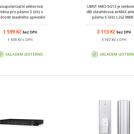
MAX, 5 GHz, 2x2 MIMO,
voupolarizační sektorová
UBNT AMO-5G13 je venkovn
17dBi, 90°
nténa pro pásmo 5 GHz s
dBi všesměrová airMAX ant
žností snadného upevnění
pásmu 5 GHz s 2x2 MIM
jednotky díky rocket kitu.
1 599
Kč
3 113
Kč
bez DPH
bez DPH
1 935
Kč
s DPH
3 767
Kč
s DPH
SKLADEM (EXTERNÍ)
SKLADEM (EXTERN