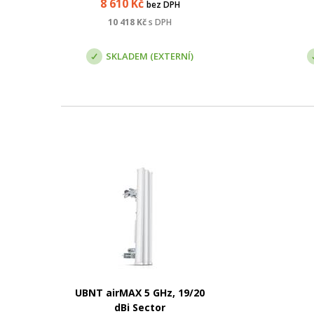
8 610
Kč
bez DPH
G
10 418
Kč
s DPH
čty
SKLADEM (EXTERNÍ)
UBNT airMAX 5 GHz, 19/20
dBi Sector