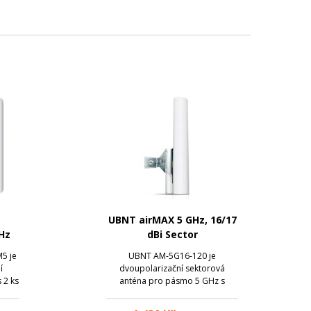
UBNT airMAX 5 GHz, 16/17
Hz
dBi Sector
5 je
UBNT AM-5G16-120 je
í
dvoupolarizační sektorová
 2 ks
anténa pro pásmo 5 GHz s
porou
možností snadného upevnění
jednotky díky rocket kitu.