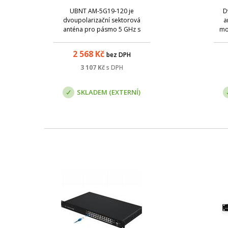
Air
UBNT AM-5G19-120 je
D
dvoupolarizační sektorová
a
anténa pro pásmo 5 GHz s
mo
možností snadného upevnění
jednotky díky rocket kitu.
2 568
Kč
bez DPH
3 107
Kč
s DPH
SKLADEM (EXTERNÍ)