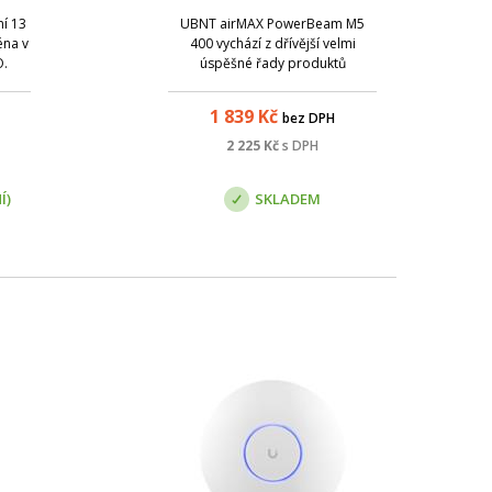
í 13
UBNT airMAX PowerBeam M5
éna v
400 vychází z dřívější velmi
O.
úspěšné řady produktů
NanoBridge. Nově obsahuje
výkonější hardware a chytřejší
1 839
Kč
bez DPH
konstrukci. Konstrukce byla
maximálně zjednodušena,
2 225
Kč
s DPH
instalace v terénu je nyní rychlejší
a pohodlnější.
Í)
SKLADEM