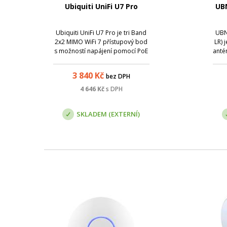
Ubiquiti UniFi U7 Pro
UB
Ubiquiti UniFi U7 Pro je tri Band
UBN
2x2 MIMO WiFi 7 přístupový bod
LR) 
s možností napájení pomocí PoE
anté
i DC.
3 840
Kč
bez DPH
4 646
Kč
s DPH
SKLADEM (EXTERNÍ)