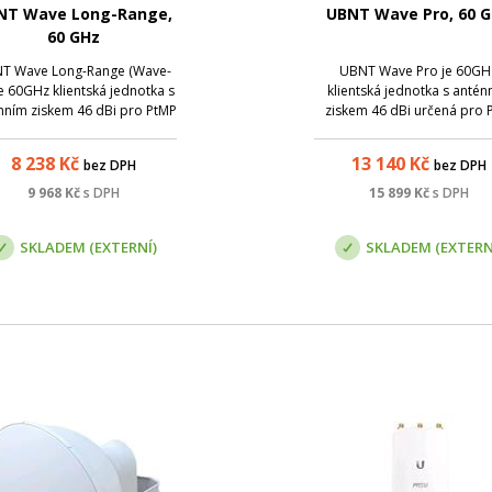
NT Wave Long-Range,
UBNT Wave Pro, 60 
60 GHz
T Wave Long-Range (Wave-
UBNT Wave Pro je 60GH
je 60GHz klientská jednotka s
klientská jednotka s antén
nním ziskem 46 dBi pro PtMP
ziskem 46 dBi určená pro P
spoje.
PtMP spoje s rychlostí až 
Gb/s.
8 238
Kč
13 140
Kč
bez DPH
bez DPH
9 968
Kč
s DPH
15 899
Kč
s DPH
SKLADEM (EXTERNÍ)
SKLADEM (EXTERN