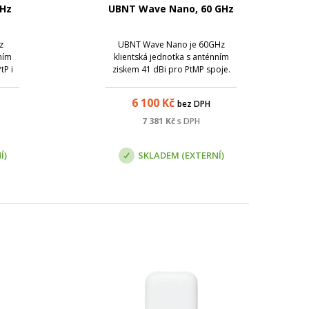
GHz
UBNT Wave Nano, 60 GHz
z
UBNT Wave Nano je 60GHz
ním
klientská jednotka s anténním
tP i
ziskem 41 dBi pro PtMP spoje.
5,4
6 100
Kč
bez DPH
7 381
Kč
s DPH
Í)
SKLADEM (EXTERNÍ)