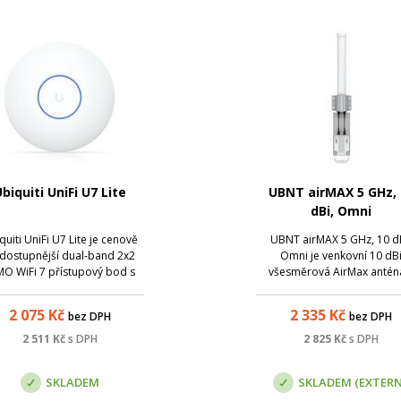
biquiti UniFi U7 Lite
UBNT airMAX 5 GHz, 
dBi, Omni
quiti UniFi U7 Lite je cenově
UBNT airMAX 5 GHz, 10 d
jdostupnější dual-band 2x2
Omni je venkovní 10 dB
MO WiFi 7 přístupový bod s
všesměrová AirMax antén
ostí napájení pomocí PoE i
pásmu 5 GHz s 2x2 MIM
DC.
2 075
Kč
2 335
Kč
bez DPH
bez DPH
2 511
Kč
s DPH
2 825
Kč
s DPH
SKLADEM
SKLADEM (EXTERN