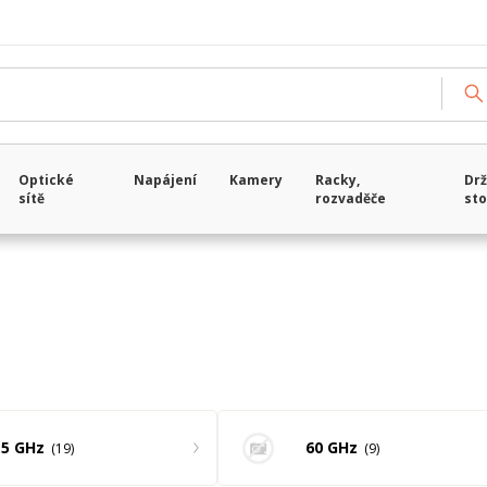
Načítám data...
Optické
Napájení
Kamery
Racky,
Drž
sítě
rozvaděče
sto
5 GHz
60 GHz
19
9