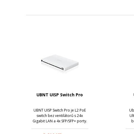
UBNT UISP Switch Pro
UBNT UISP Switch Pro je L2 PoE
Ub
switch bez ventilátorů s 24x
Ul
Gigabit LAN a 4x SFP/SFP+ porty.
b
Celkový PoE budget je 220 W a
pok
maximálně 30 W / port.