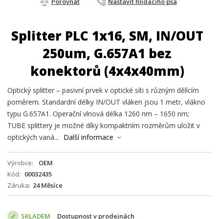
Porovnat
Nastavit hlídacího psa
Splitter PLC 1x16, SM, IN/OUT
250um, G.657A1 bez
konektorů (4x4x40mm)
Optický splitter – pasivní prvek v optické síti s různým dělícím
poměrem. Standardní délky IN/OUT vláken jsou 1 metr, vlákno
typu G.657A1. Operační vlnová délka 1260 nm – 1650 nm;
TUBE splittery je možné díky kompaktním rozměrům uložit v
optických vaná...
Další informace
Výrobce
OEM
Kód
00032435
Záruka
24 Měsíce
SKLADEM
Dostupnost v prodejnách