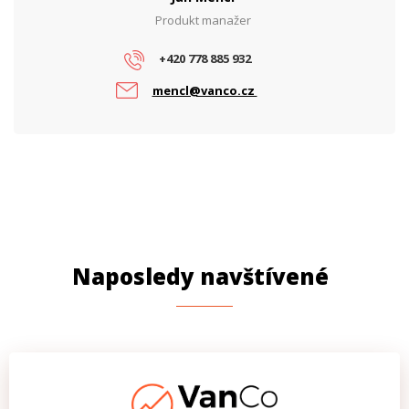
Produkt manažer
+420 778 885 932
mencl@vanco.cz
Naposledy navštívené