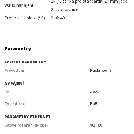
2x (1. zdířka pro standardní 2.1mm jack,
Vstup napájení:
2. svorkovnice
Provozní teplota (°C):
0 až 40
Parametry
FYZICKÉ PARAMETRY
Provedení
Rackmount
NAPÁJENÍ
PoE
Ano
Typ zdroje
PoE
PARAMETRY ETHERNET
Síťové rozhraní (Mbps)
10/100