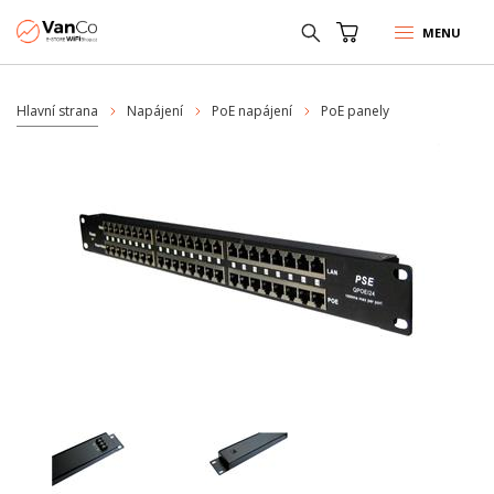
MENU
Hlavní strana
Napájení
PoE napájení
PoE panely