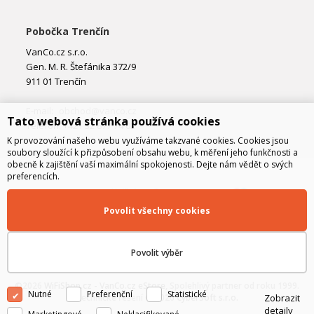
Pobočka Trenčín
VanCo.cz s.r.o.
Gen. M. R. Štefánika 372/9
911 01 Trenčín
E-mail:
obchod@vanco.cz
Tato webová stránka používá cookies
Telefon: +421 32 877 74 02
K provozování našeho webu využíváme takzvané cookies. Cookies jsou
soubory sloužící k přizpůsobení obsahu webu, k měření jeho funkčnosti a
obecně k zajištění vaší maximální spokojenosti. Dejte nám vědět o svých
preferencích.
Povolit všechny cookies
Povolit výběr
©2026
WiFiShop.cz - VanCo.cz eStore
, Spolehlivý partner od roku 1999.
Nutné
Preferenční
Statistické
Zobrazit
Technické řešení © 2026
CyberSoft s.r.o.
detaily