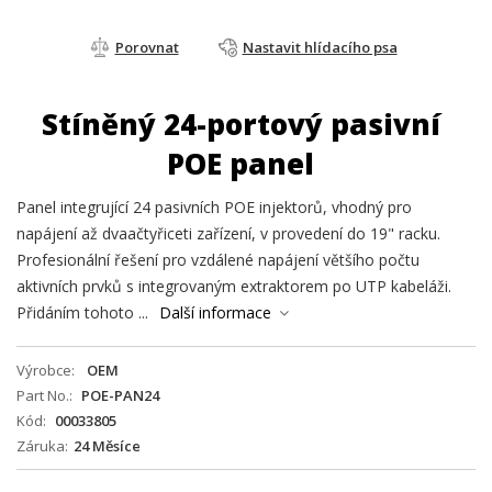
Porovnat
Nastavit hlídacího psa
Stíněný 24-portový pasivní
POE panel
Panel integrující 24 pasivních POE injektorů, vhodný pro
napájení až dvaačtyřiceti zařízení, v provedení do 19" racku.
Profesionální řešení pro vzdálené napájení většího počtu
aktivních prvků s integrovaným extraktorem po UTP kabeláži.
Přidáním tohoto ...
Další informace
Výrobce
OEM
Part No.
POE-PAN24
Kód
00033805
Záruka
24 Měsíce