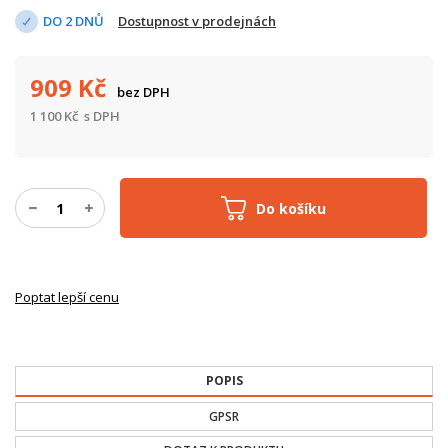
DO 2 DNŮ
Dostupnost v prodejnách
909
Kč
bez DPH
1 100
Kč
s DPH
Do košíku
Poptat lepší cenu
POPIS
GPSR