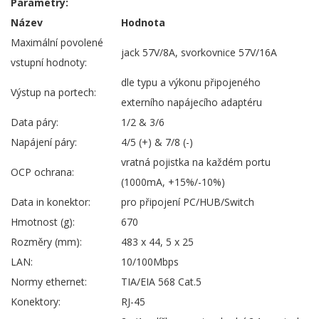
Parametry:
Název
Hodnota
Maximální povolené
jack 57V/8A, svorkovnice 57V/16A
vstupní hodnoty:
dle typu a výkonu připojeného
Výstup na portech:
externího napájecího adaptéru
Data páry:
1/2 & 3/6
Napájení páry:
4/5 (+) & 7/8 (-)
vratná pojistka na každém portu
OCP ochrana:
(1000mA, +15%/-10%)
Data in konektor:
pro připojení PC/HUB/Switch
Hmotnost (g):
670
Rozměry (mm):
483 x 44, 5 x 25
LAN:
10/100Mbps
Normy ethernet:
TIA/EIA 568 Cat.5
Konektory:
RJ-45