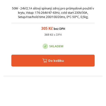
50W - 24V/2,1A síťový spínaný zdroj pro průmyslové použití v
krytu, Vstup: 176-264V/47-63Hz, cold start 230V/30A,
Setup/rise/hold time 200/100/20ms, 0°C-50°C, 0,5kg,
159x94x38mm
305
Kč
bez DPH
369
Kč
s DPH
SKLADEM
Do košíku