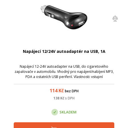
Napájecí 12/24V autoadaptér na USB, 1A
Napájecí 12-24V autoadapter na USB, do cigaretového
zapalovače v automobilu. Vhodný pro napájení/nabíjení MP3,
PDA a ostatních USB periferií. Vlastnosti: vstupní
napětí:&nbsp; &nbsp; &nbsp;12/24V <li
114
Kč
bez DPH
138
Kč
s DPH
SKLADEM