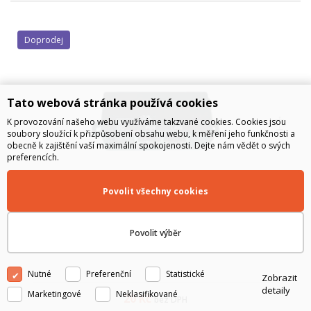
Doprodej
Tato webová stránka používá cookies
K provozování našeho webu využíváme takzvané cookies. Cookies jsou
soubory sloužící k přizpůsobení obsahu webu, k měření jeho funkčnosti a
obecně k zajištění vaší maximální spokojenosti. Dejte nám vědět o svých
preferencích.
Povolit všechny cookies
Použité: Pasivní POE adaptér
Povolit výběr
Pasivní adaptér pro systém Power Over Ethernet (POE).
Nutné
Preferenční
Statistické
Zobrazit
detaily
Marketingové
Neklasifikované
20
Kč
bez DPH