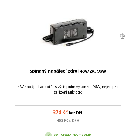
Spínaný napájecí zdroj 48V/2A, 96W
48V napájecí adaptér s výstupním výkonem 96W, nejen pro
zařízení Mikrotik.
374
Kč
bez DPH
453
Kč
s DPH
SKLADEM (EXTERNÍ)