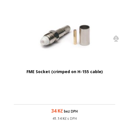
FME Socket (crimped on H-155 cable)
34
Kč
bez DPH
41.14
Kč
s DPH