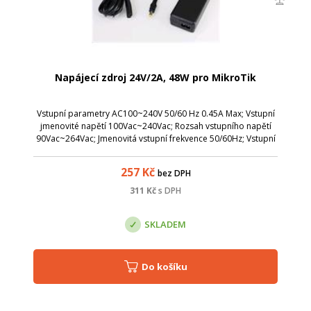
Napájecí zdroj 24V/2A, 48W pro MikroTik
Vstupní parametry AC100~240V 50/60 Hz 0.45A Max; Vstupní
jmenovité napětí 100Vac~240Vac; Rozsah vstupního napětí
90Vac~264Vac; Jmenovitá vstupní frekvence 50/60Hz; Vstupní
frekvenční rozsah 47Hz~63Hz; Vstupní proud 0.45A Max;
Vstupní proud strop 60A Ma...
257
Kč
bez DPH
311
Kč
s DPH
SKLADEM
Do košíku