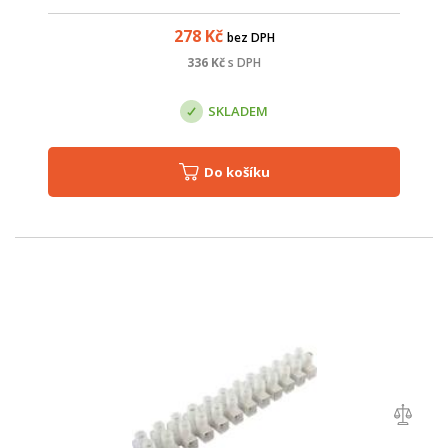
integrovaným extraktorem po UTP kabeláži. Provedení s
plastovým krytem a 2.1mm DC zásuvk...
278
Kč
bez DPH
336
Kč
s DPH
SKLADEM
Do košíku