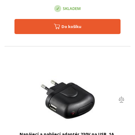
SKLADEM
Do košíku
Napájecí a nabíjecí adaptér 230V na USB, 1A,