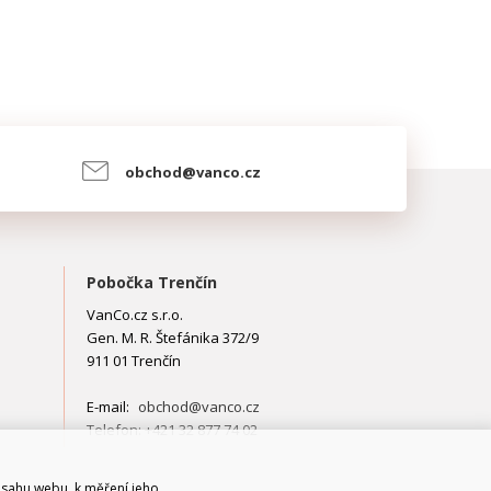
obchod@vanco.cz
Pobočka Trenčín
VanCo.cz s.r.o.
Gen. M. R. Štefánika 372/9
911 01 Trenčín
E-mail:
obchod@vanco.cz
Telefon: +421 32 877 74 02
bsahu webu, k měření jeho