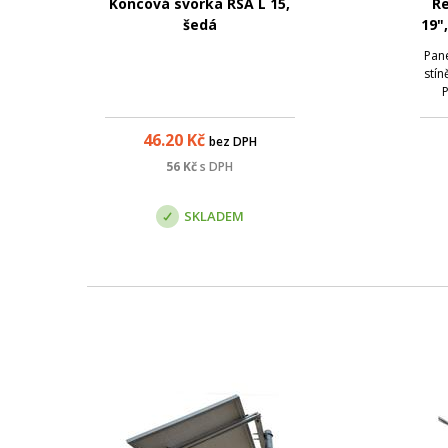
Koncová svorka RSA L 15,
Re
šedá
19"
Pane
stín
P
rozs
ře
46.20
Kč
bez DPH
vět
in
56
Kč
s DPH
UTP
SKLADEM