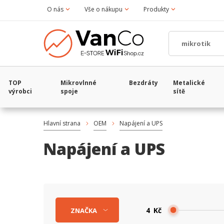
O nás
Vše o nákupu
Produkty
TOP
Mikrovlnné
Bezdráty
Metalické
výrobci
spoje
sítě
Hlavní strana
OEM
Napájení a UPS
Napájení a UPS
Kč
ZNAČKA