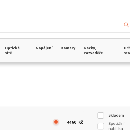
Načítám data...
Optické
Napájení
Kamery
Racky,
Drž
sítě
rozvaděče
sto
Skladem
Kč
Speciální
nabídka