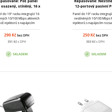
pasované: PoE panel
Repasované: Nestín
, osazený, stíněný, 16 x
12-portový pasivní P
RJ45, pasivní PoE
panel MTP1201X
l do 19" racku integrující 16
Panel do 19" racku integrují
ěných 10/100 Mbps aktivních
nestíněných 10/100 Mbps 
oE injektorů s napájecím
injektorů s napájecím rozs
ahem 24 - 57 V . Univerzální
24 - 57 V . Univerzální řešen
šení pro vzdálené napájení
vzdálené napájení většího 
290
Kč
250
Kč
bez DPH
bez DPH
šího počtu aktivních prvků s
aktivních prvků s integrov
tegrovaným extraktorem po
extraktorem po UTP kabelá
351
Kč
s DPH
303
Kč
s DPH
 kabeláži. Přidáním tohoto
Přidáním tohoto průchoz
průchozí...
panel...
SKLADEM
SKLADEM