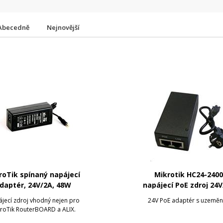
Abecedně
Nejnovější
roTik spínaný napájecí
Mikrotik HC24-2400
daptér, 24V/2A, 48W
napájecí PoE zdroj 24V
24W
jecí zdroj vhodný nejen pro
24V PoE adaptér s uzeměn
roTik RouterBOARD a ALIX.