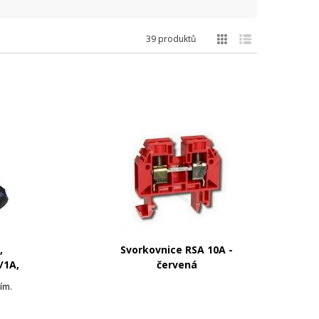
39 produktů
,
Svorkovnice RSA 10A -
/1A,
červená
ím.