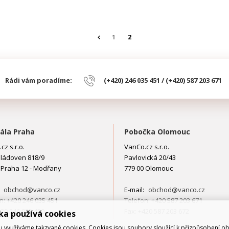
1
2
Rádi vám poradíme:
(+420) 246 035 451 / (+420) 587 203 671
ála Praha
Pobočka Olomouc
cz s.r.o.
VanCo.cz s.r.o.
ládoven 818/9
Pavlovická 20/43
 Praha 12 - Modřany
779 00 Olomouc
:
obchod@vanco.cz
E-mail:
obchod@vanco.cz
n: +420 246 035 451
Telefon: +420 587 203 671
420 246 035 450
Fax: +420 587 203 672
ka používá cookies
využíváme takzvané cookies. Cookies jsou soubory sloužící k přizpůsobení o