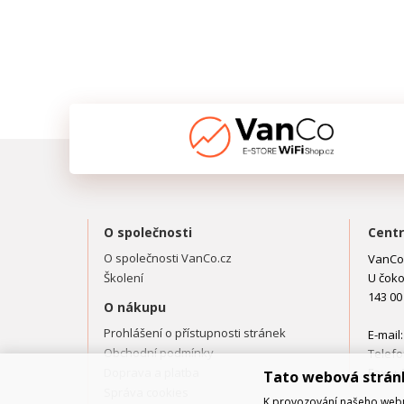
O společnosti
Centr
O společnosti VanCo.cz
VanCo.
Školení
U čoko
143 00
O nákupu
Prohlášení o přístupnosti stránek
E-mail
Obchodní podmínky
Telefo
Doprava a platba
Fax: +
Tato webová strán
Správa cookies
K provozování našeho webu 