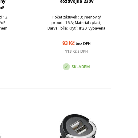
ěný
Rozdvojka 230V
oE
cí 12
Počet zásuvek : 3; Jmenovitý
PoE
proud : 16 A; Materiál : plast;
ahem
Barva : bílá; Krytí : IP20; Vybavena
í pro
ochranným kontaktem .
počtu
93
Kč
bez DPH
aným
ži.
113
Kč
s DPH
ího
SKLADEM