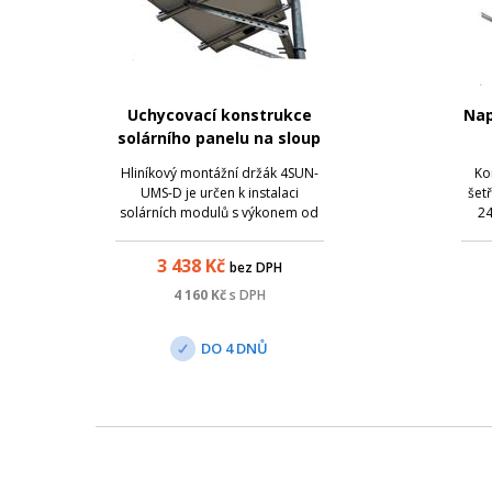
Uchycovací konstrukce
Nap
solárního panelu na sloup
Hliníkový montážní držák 4SUN-
Ko
UMS-D je určen k instalaci
šetř
solárních modulů s výkonem od
24
155 W do 310 W. Rukojeť je
ideální pro montáž na sloupy. Má
Ko
3 438
Kč
bez DPH
nastavitelný úhel solárního
modulu. Rozměry montážního
4 160
Kč
s DPH
profilu držáku solárního modulu
40 x 40 x 1200 mm.
DO 4 DNŮ