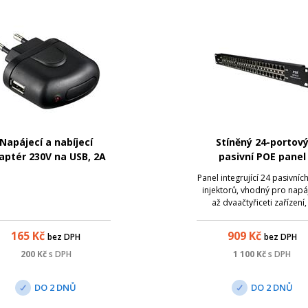
Napájecí a nabíjecí
Stíněný 24-portov
aptér 230V na USB, 2A
pasivní POE panel
Panel integrující 24 pasivníc
injektorů, vhodný pro napá
až dvaačtyřiceti zařízení,
provedení do 19" racku
Profesionální řešení pr
165
Kč
909
Kč
bez DPH
bez DPH
vzdálené napájení většího 
aktivních prvků s integrov
200
Kč
s DPH
1 100
Kč
s DPH
extraktorem po UTP kabelá
Přidáním tohoto ...
DO 2 DNŮ
DO 2 DNŮ