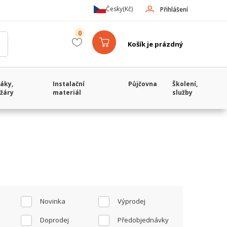
Česky
(Kč)
Přihlášení
0
Košík je prázdný
áky,
Instalační
Půjčovna
Školení,
žáry
materiál
služby
Novinka
Výprodej
Doprodej
Předobjednávky