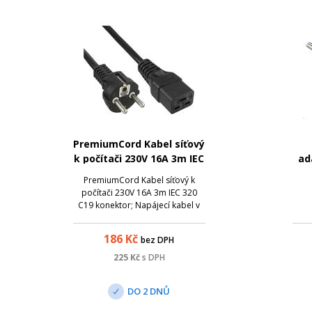
PremiumCord Kabel síťový
k počítači 230V 16A 3m IEC
ad
320 C19
PremiumCord Kabel síťový k
konektorVýrobcePremiumCord
počítači 230V 16A 3m IEC 320
C19 konektor; Napájecí kabel v
černém provedení pro počítač
nebo UPS s konektorem IEC 320
186
Kč
bez DPH
C19 pro 16A . Třížilový kabel je
zakončený přístrojovou
225
Kč
s DPH
zástrčkou. Parametry a
specifikace: První konektor...
DO 2 DNŮ