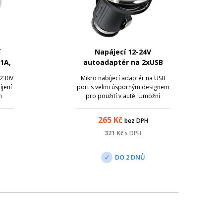
í
Napájecí 12-24V
 1A,
autoadaptér na 2xUSB
2.1A s nízkým profilem
 230V
Mikro nabíjecí adaptér na USB
íjení
port s velmi úsporným designem
h
pro použití v autě. Umožní
 a
napájet a nabíjet USB zařízení s
maximálním proudovým
265
Kč
bez DPH
odběrem do 2100mA
321
Kč
s DPH
DO 2 DNŮ