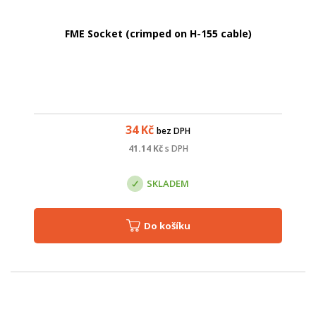
FME Socket (crimped on H-155 cable)
34
Kč
bez DPH
41.14
Kč
s DPH
SKLADEM
Do košíku