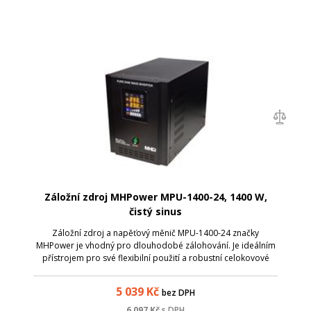
Záložní zdroj MHPower MPU-1400-24, 1400 W,
čistý sinus
Záložní zdroj a napěťový měnič MPU-1400-24 značky
MHPower je vhodný pro dlouhodobé zálohování. Je ideálním
přístrojem pro své flexibilní použití a robustní celokovové
provedení . Přístroj má zabudovanou ochranu proti přetížení,
a to jak při napájení z ...
5 039
Kč
bez DPH
6 097
Kč
s DPH