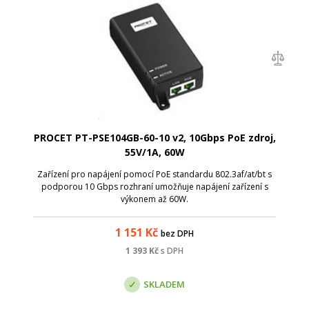
PROCET PT-PSE104GB-60-10 v2, 10Gbps PoE zdroj,
55V/1A, 60W
Zařízení pro napájení pomocí PoE standardu 802.3af/at/bt s
podporou 10 Gbps rozhraní umožňuje napájení zařízení s
výkonem až 60W.
1 151
Kč
bez DPH
1 393
Kč
s DPH
SKLADEM