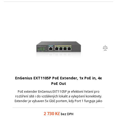
EnGenius EXT1105P PoE Extender, 1x PoE in, 4x
PoE Out
PoE extender EnGenius EXT1105P je efektivní řešení pro
rozšíření sítě i do vzdálených lokalit a vylepšení konektivity.
Extender je vybaven 5x GbE portem, kdy Port 1 funguje jako
PoE-in a porty 2 až 5 jsou vybaveny PoE-out s podporou
802.3at/af PoE a až...
2 730
Kč
bez DPH