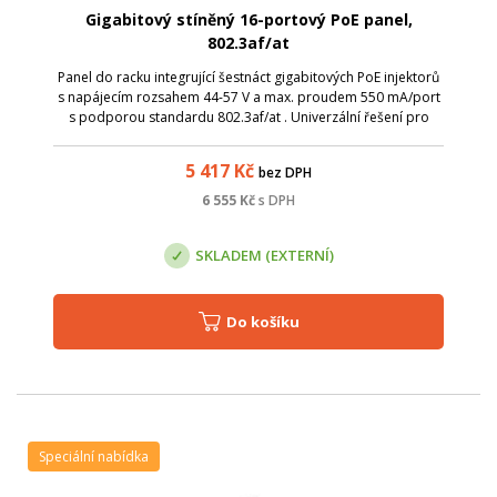
Gigabitový stíněný 16-portový PoE panel,
802.3af/at
Panel do racku integrující šestnáct gigabitových PoE injektorů
s napájecím rozsahem 44-57 V a max. proudem 550 mA/port
s podporou standardu 802.3af/at . Univerzální řešení pro
vzdálené napájení většího počtu aktivních prvků s
integrovaným extraktorem p...
5 417
Kč
bez DPH
6 555
Kč
s DPH
SKLADEM (EXTERNÍ)
Do košíku
Speciální nabídka