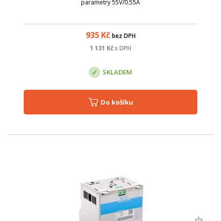
parametry 55V/0.55A
935
Kč
bez DPH
1 131
Kč
s DPH
SKLADEM
Do košíku