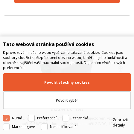
Tato webová stránka používá cookies
K provozování našeho webu využíváme takzvané cookies. Cookies jsou
soubory sloužící k přizpůsobení obsahu webu, k měření jeho funkčnosti a
obecně k zajištění vaší maximální spokojenosti. Dejte nám vědět o svých
preferencích.
Povolit všechny cookies
Povolit výběr
Tycon System TP-DCDC-1224, měnič s PoE, 12V
DC/24V DC, 19W
Nutné
Preferenční
Statistické
DCDC měnič s integrovaným pasivním PoE injectorem, vstupní
Zobrazit
napětí 9-36VDC (redudantní), výstupní napětí 24VDC, 19W
detaily
Marketingové
Neklasifikované