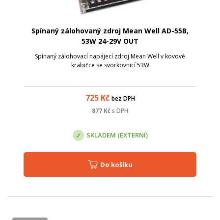
Spínaný zálohovaný zdroj Mean Well AD-55B,
53W 24-29V OUT
Spínaný zálohovací napájecí zdroj Mean Well v kovové
krabičce se svorkovnicí 53W
725
Kč
bez DPH
877
Kč
s DPH
SKLADEM (EXTERNÍ)
Do košíku