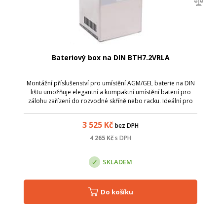
Bateriový box na DIN BTH7.2VRLA
Montážní příslušenství pro umístění AGM/GEL baterie na DIN
lištu umožňuje elegantní a kompaktní umístění baterií pro
zálohu zařízení do rozvodné skříně nebo racku. Ideální pro
zálohování WiFi přístupových bodů, kamerových systémů,
apod. Box je určen pr...
3 525
Kč
bez DPH
4 265
Kč
s DPH
SKLADEM
Do košíku