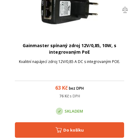
Gainmaster spínaný zdroj 12V/0,85, 10W, s
integrovaným PoE
Kvalitní napájecí zdroj 12V/0,85 A DC s integrovaným POE.
63
Kč
bez DPH
76
Kč
s DPH
SKLADEM
Do košíku