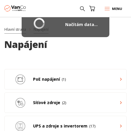
MENU
Načítám data...
Hlavní strana
Napájení
Napájení
PoE napájení
1
Síťové zdroje
2
UPS a zdroje s invertorem
17