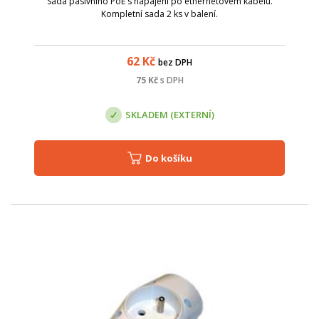
Sada pasivního PoE s napájení po ethernetovém kabelu.
Kompletní sada 2 ks v balení.
62
Kč
bez DPH
75
Kč
s DPH
SKLADEM (EXTERNÍ)
Do košíku