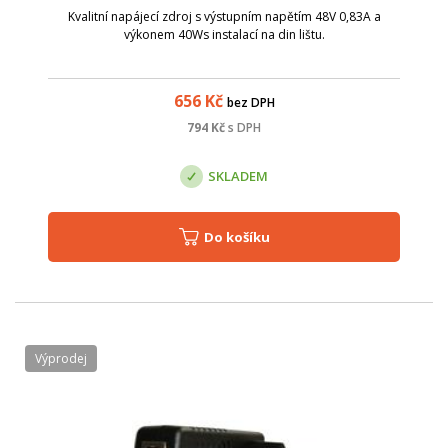
Kvalitní napájecí zdroj s výstupním napětím 48V 0,83A a
výkonem 40Ws instalací na din lištu.
656
Kč
bez DPH
794
Kč
s DPH
SKLADEM
Do košíku
Výprodej