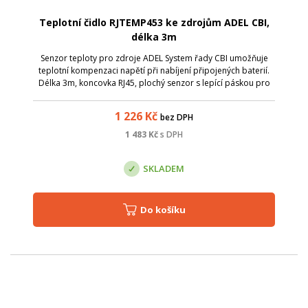
Teplotní čidlo RJTEMP453 ke zdrojům ADEL CBI,
délka 3m
Senzor teploty pro zdroje ADEL System řady CBI umožňuje
teplotní kompenzaci napětí při nabíjení připojených baterií.
Délka 3m, koncovka RJ45, plochý senzor s lepící páskou pro
snadné nalepení přímo na baterie, provozní rozsah -25 až
70&deg;C.
1 226
Kč
bez DPH
1 483
Kč
s DPH
SKLADEM
Do košíku