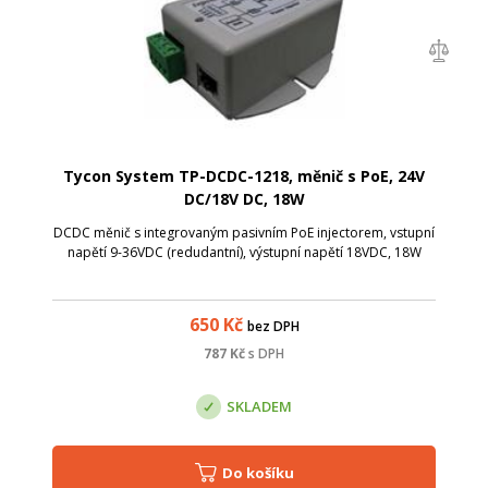
Tycon System TP-DCDC-1218, měnič s PoE, 24V
DC/18V DC, 18W
DCDC měnič s integrovaným pasivním PoE injectorem, vstupní
napětí 9-36VDC (redudantní), výstupní napětí 18VDC, 18W
650
Kč
bez DPH
787
Kč
s DPH
SKLADEM
Do košíku