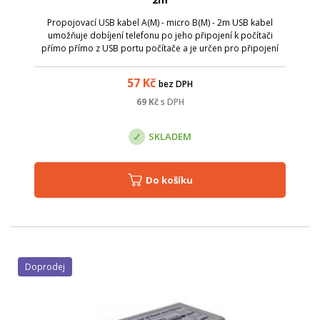
Propojovací USB kabel A(M) - micro B(M) - 2m USB kabel
umožňuje dobíjení telefonu po jeho připojení k počítači
přímo přímo z USB portu počítače a je určen pro připojení
všech zařízení s konektorem USB micro (mobilní telefony,
digitalni fotoaparat...)
57
Kč
bez DPH
69
Kč
s DPH
SKLADEM
Do košíku
Doprodej