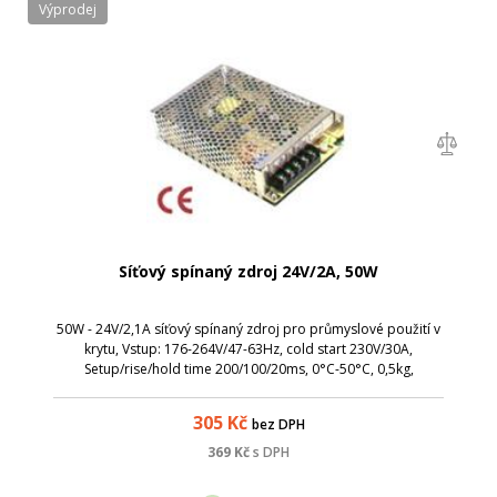
Výprodej
Síťový spínaný zdroj 24V/2A, 50W
50W - 24V/2,1A síťový spínaný zdroj pro průmyslové použití v
krytu, Vstup: 176-264V/47-63Hz, cold start 230V/30A,
Setup/rise/hold time 200/100/20ms, 0°C-50°C, 0,5kg,
159x94x38mm
305
Kč
bez DPH
369
Kč
s DPH