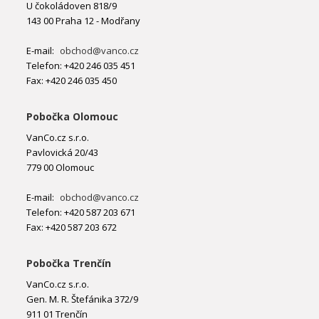
U čokoládoven 818/9
143 00 Praha 12 - Modřany
E-mail:
obchod@vanco.cz
Telefon: +420 246 035 451
Fax: +420 246 035 450
Pobočka Olomouc
VanCo.cz s.r.o.
Pavlovická 20/43
779 00 Olomouc
E-mail:
obchod@vanco.cz
Telefon: +420 587 203 671
Fax: +420 587 203 672
Pobočka Trenčín
VanCo.cz s.r.o.
Gen. M. R. Štefánika 372/9
911 01 Trenčín