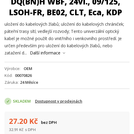
DQ(BN)H WBF, 24vl., 09/125,
LSOH-FR, BE02, CLT, Eca, KDP
uložení do kabelových žlabů; uložení do kabelových chrániček;
páteřní trasy sítí; vedlejší rozvody; Tento univerzální optický
kabel je možné použít do vnitřního i venkovního prostředí. Je
určen především pro uložení do kabelových žlabů, nebo
zatažení d...
Další informace
Výrobce
OEM
Kód
00070826
Záruka
24 Měsíce
SKLADEM
Dostupnost v prodejnách
27.20
Kč
bez DPH
32.91
Kč
s DPH