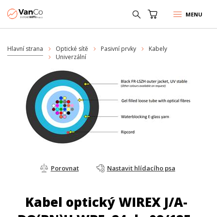
MENU
Hlavní strana
Optické sítě
Pasivní prvky
Kabely
Univerzální
Porovnat
Nastavit hlídacího psa
Kabel optický WIREX J/A-