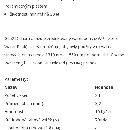
Poliamidovým pláštěm
životnost: minimálně 30let
G652.D charakterizuje zredukovaný water peak (ZWP - Zero
Water Peak), který umožňuje, aby byly použity v rozsahu
vlnových oblasti mezi 1310 nm a 1550 nm podporujících Coarse
Wavelength Division Multiplexed (CWDM) přenos
Parametry:
Název
Hodnota
Počet vláken:
24
Průměr kabelu (mm):
3,2
Hmotnost:
10 kg/km
Krátkodobá tahová zátěž (N):
70/td>
Dlouhodobá tahová zátěž (N):
-