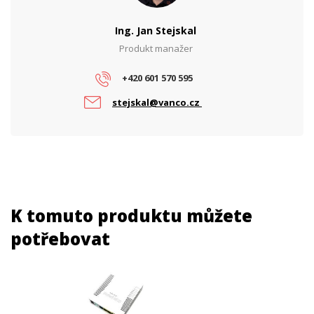
PARAMETRY NAPÁJENÍ
Ing. Jan Stejskal
Napájení
DC, PoE
Produkt manažer
PARAMETRY POE
+420 601 570 595
Počet PoE portů
0
stejskal@vanco.cz
K tomuto produktu můžete
potřebovat