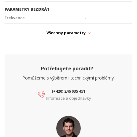
PARAMETRY BEZDRÁT
Frekvence
-
WiFi Standardy
bez wifi
Všechny parametry
PARAMETRY ETHERNET
Gigabit LAN
ano
Počet portů LAN 10/100/1000
5
Potřebujete poradit?
Počet RJ45 portů
5
Pomůžeme s výběrem i technickými problémy.
Počet SFP (1G) portů
1
(+420) 246 035 451
Informace a objednávky
Počet SFP+ (10G) portů
0
Přenosová rychlost LAN
10/100/1000 Mbps
SFP slot
Ano
Síťové rozhraní (Mbps)
10/100/1000