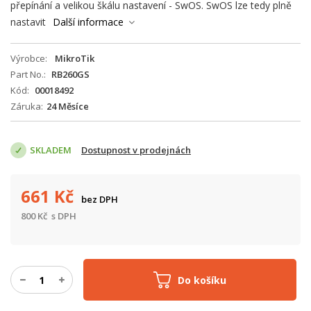
přepínání a velikou škálu nastavení - SwOS. SwOS lze tedy plně
nastavit
Další informace
Výrobce
MikroTik
Part No.
RB260GS
Kód
00018492
Záruka
24 Měsíce
SKLADEM
Dostupnost v prodejnách
661
Kč
bez DPH
800
Kč
s DPH
Do košíku