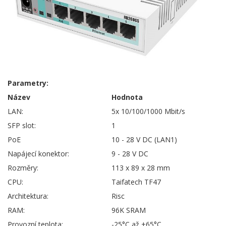
Parametry:
Název
Hodnota
LAN:
5x 10/100/1000 Mbit/s
SFP slot:
1
PoE
10 - 28 V DC (LAN1)
Napájecí konektor:
9 - 28 V DC
Rozměry:
113 x 89 x 28 mm
CPU:
Taifatech TF47
Architektura:
Risc
RAM:
96K SRAM
Provozní teplota:
-25°C až +65°C