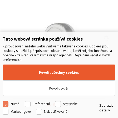
Tato webová stránka používá cookies
K provozování našeho webu využíváme takzvané cookies. Cookies jsou
soubory sloužící k přizpůsobení obsahu webu, k měření jeho funkčnosti a
obecně k zajištění vaší maximální spokojenosti. Dejte nám vědět o svých
preferencích.
Krytka konektoru M12 SIAE Alfoplus - 3D tisk
Povolit všechny cookies
Náhradní krytka pro konektor M12 (směrování, DC napájení,
MGMT port) pro jednotky SIAE. Vyrobeno 3D tiskem z UV
Povolit výběr
odolného materiálu.
35
Kč
Nutné
Preferenční
Statistické
bez DPH
Zobrazit
detaily
42.35
Kč
s DPH
Marketingové
Neklasifikované