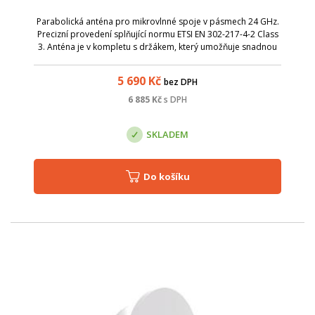
Parabolická anténa pro mikrovlnné spoje v pásmech 24 GHz.
Precizní provedení splňující normu ETSI EN 302-217-4-2 Class
3. Anténa je v kompletu s držákem, který umožňuje snadnou
montáž na stožár. Nejdříve stačí instalovat držák s přibližným
nasměrováním...
5 690
Kč
bez DPH
6 885
Kč
s DPH
SKLADEM
Do košíku