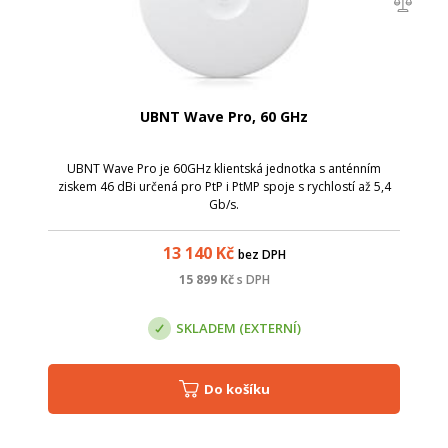
UBNT Wave Pro, 60 GHz
UBNT Wave Pro je 60GHz klientská jednotka s anténním
ziskem 46 dBi určená pro PtP i PtMP spoje s rychlostí až 5,4
Gb/s.
13 140
Kč
bez DPH
15 899
Kč
s DPH
SKLADEM (EXTERNÍ)
Do košíku