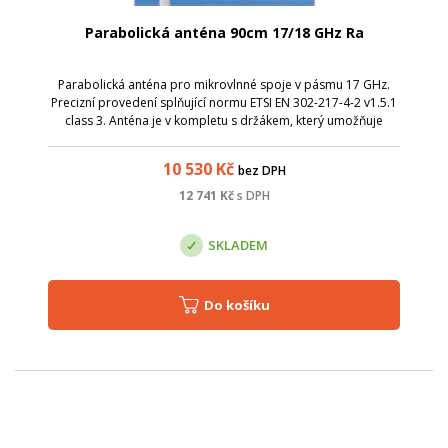
Parabolická anténa 90cm 17/18 GHz Ra
Parabolická anténa pro mikrovlnné spoje v pásmu 17 GHz.
Precizní provedení splňující normu ETSI EN 302-217-4-2 v1.5.1
class 3. Anténa je v kompletu s držákem, který umožňuje
snadnou montáž na stožár. Nejdříve stačí instalovat držák s
přibližným nasměro...
10 530
Kč
bez DPH
12 741
Kč
s DPH
SKLADEM
Do košíku