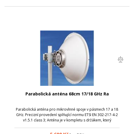
Parabolická anténa 68cm 17/18 GHz Ra
Parabolická anténa pro mikrovlnné spoje v pásmech 17 a 18
GHz. Precizní provedení splňující normu ETSI EN 302-217-4-2
v1.5.1 class 3; Anténa je v kompletu s držákem, který
umožňuje snadnou montáž na stožár. Nejdříve stačí
instalovat držák s přibližným ...