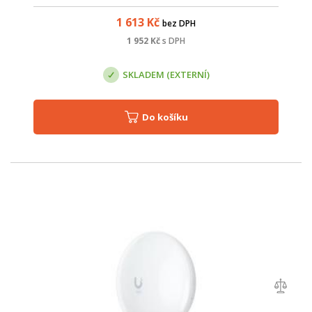
podporou 2x2 MIMO a napájením pomocí PoE i DC.
1 613
Kč
bez DPH
1 952
Kč
s DPH
SKLADEM (EXTERNÍ)
Do košíku