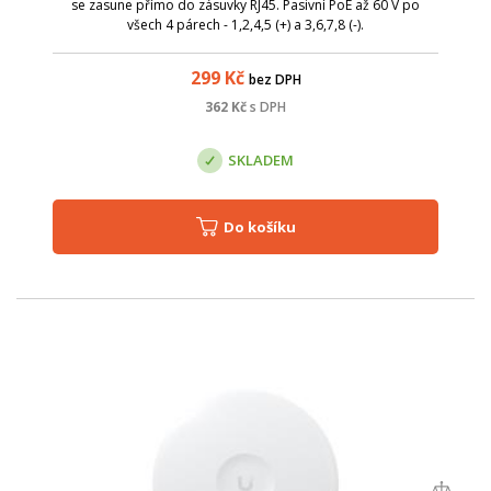
se zasune přímo do zásuvky RJ45. Pasivní PoE až 60 V po
všech 4 párech - 1,2,4,5 (+) a 3,6,7,8 (-).
299
Kč
bez DPH
362
Kč
s DPH
SKLADEM
Do košíku