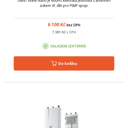
UBNT Wave Nano je 60GHz klientská jednotka s anténním
ziskem 41 dBi pro PtMP spoje.
6 100
Kč
bez DPH
7 381
Kč
s DPH
SKLADEM (EXTERNÍ)
Do košíku