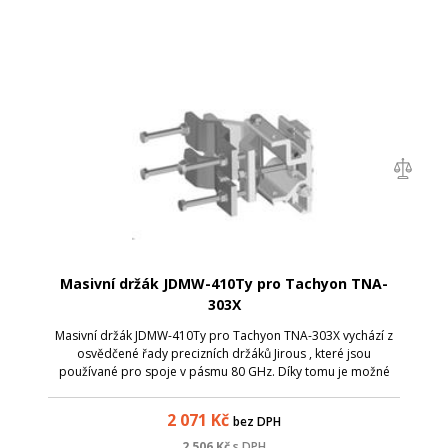
Masivní držák JDMW-410Ty pro Tachyon TNA-
303X
Masivní držák JDMW-410Ty pro Tachyon TNA-303X vychází z
osvědčené řady precizních držáků Jirous , které jsou
používané pro spoje v pásmu 80 GHz. Díky tomu je možné
snadno směrovat i PTP spoje v pásmu 60 GHz na dlouhé
vzdálenosti. Specifikace: ; vysoká...
2 071
Kč
bez DPH
2 506
Kč
s DPH