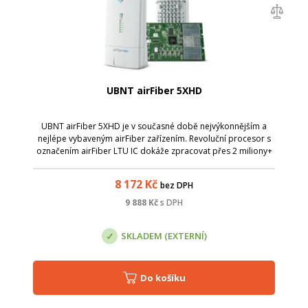
UBNT airFiber 5XHD
UBNT airFiber 5XHD je v současné době nejvýkonnějším a
nejlépe vybaveným airFiber zařízením. Revoluční procesor s
označením airFiber LTU IC dokáže zpracovat přes 2 miliony+
paketů za sekundu při 1Gbps+ (TDD).
8 172
Kč
bez DPH
9 888
Kč
s DPH
SKLADEM (EXTERNÍ)
Do košíku