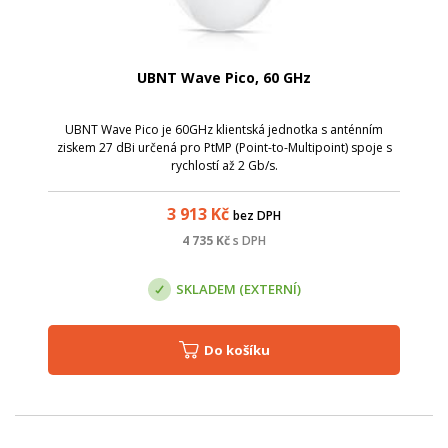
UBNT Wave Pico, 60 GHz
UBNT Wave Pico je 60GHz klientská jednotka s anténním
ziskem 27 dBi určená pro PtMP (Point-to-Multipoint) spoje s
rychlostí až 2 Gb/s.
3 913
Kč
bez DPH
4 735
Kč
s DPH
SKLADEM (EXTERNÍ)
Do košíku