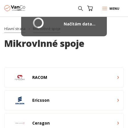
MENU
Načítám data...
Hlavní strana
Mikrovlnné spoje
Mikrovlnné spoje
RACOM
Ericsson
Ceragon