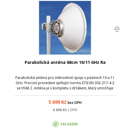
Parabolická anténa 68cm 10/11 GHz Ra
Parabolická anténa pro mikrovlnné spoje v pásmech 10 a 11
GHz. Precizní provedení splňující normu ETSI EN 302-217-4-2
ve třídě 2. Anténa je v kompletu s držákem, který umožňuje
snadnou montáž na stožár. Nejdříve stačí instalovat držák s
přibližným nasm...
5 699
Kč
bez DPH
6 896
Kč
s DPH
SKLADEM