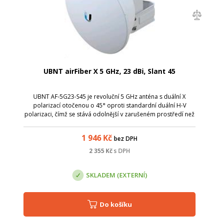
UBNT airFiber X 5 GHz, 23 dBi, Slant 45
UBNT AF-5G23-S45 je revoluční 5 GHz anténa s duální X
polarizací otočenou o 45° oproti standardní duální H-V
polarizaci, čímž se stává odolnější v zarušeném prostředí než
kdykoliv dříve.
1 946
Kč
bez DPH
2 355
Kč
s DPH
SKLADEM (EXTERNÍ)
Do košíku