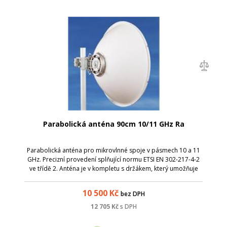
Parabolická anténa 90cm 10/11 GHz Ra
Parabolická anténa pro mikrovlnné spoje v pásmech 10 a 11
GHz. Precizní provedení splňující normu ETSI EN 302-217-4-2
ve třídě 2. Anténa je v kompletu s držákem, který umožňuje
snadnou montáž na stožár. Nejdříve stačí instalovat držák s
přibližným nasm...
10 500
Kč
bez DPH
12 705
Kč
s DPH