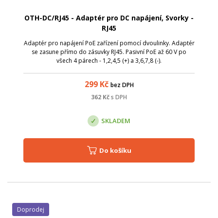
OTH-DC/RJ45 - Adaptér pro DC napájení, Svorky -
RJ45
Adaptér pro napájení PoE zařízení pomocí dvoulinky. Adaptér
se zasune přímo do zásuvky RJ45. Pasivní PoE až 60 V po
všech 4 párech - 1,2,4,5 (+) a 3,6,7,8 (-).
299
Kč
bez DPH
362
Kč
s DPH
SKLADEM
Do košíku
Doprodej