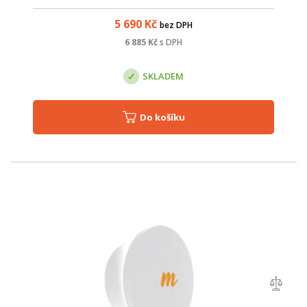
montáž na stožár. Nejdříve stačí instalovat držák s přibližným
nasměrováním...
5 690
Kč
bez DPH
6 885
Kč
s DPH
SKLADEM
Do košíku