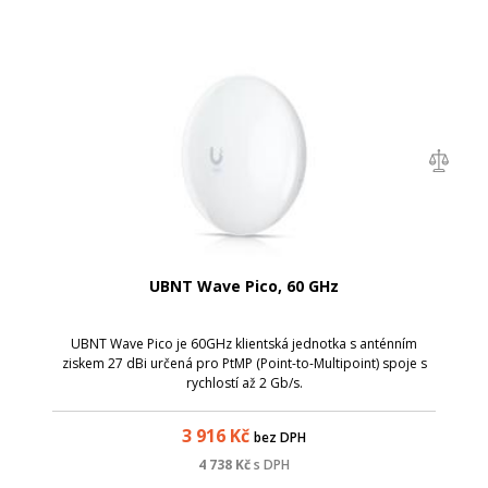
UBNT Wave Pico, 60 GHz
UBNT Wave Pico je 60GHz klientská jednotka s anténním
ziskem 27 dBi určená pro PtMP (Point-to-Multipoint) spoje s
rychlostí až 2 Gb/s.
3 916
Kč
bez DPH
4 738
Kč
s DPH