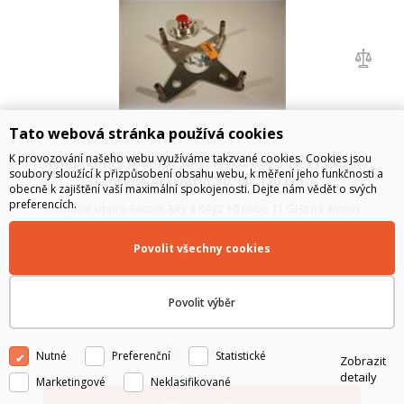
Tato webová stránka používá cookies
K provozování našeho webu využíváme takzvané cookies. Cookies jsou
Komplet pro montáž RAy, RAy2, Ray3 10-11 GHz k
soubory sloužící k přizpůsobení obsahu webu, k měření jeho funkčnosti a
anténe Arkivator 30, 60, 120 cm
obecně k zajištění vaší maximální spokojenosti. Dejte nám vědět o svých
preferencích.
Montážní kit pro Racom RAy a RAy2 10 nebo 11 GHz na antény
Arkivator 30 cm, 60 cm, 90 cm, nebo 120 cm
Povolit všechny cookies
1 990
Kč
bez DPH
Povolit výběr
2 408
Kč
s DPH
SKLADEM
Nutné
Preferenční
Statistické
Zobrazit
detaily
Marketingové
Neklasifikované