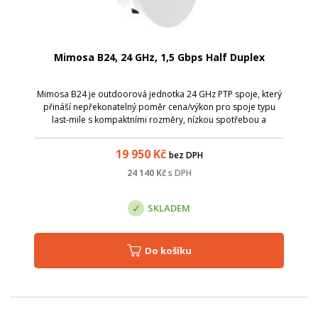
Mimosa B24, 24 GHz, 1,5 Gbps Half Duplex
Mimosa B24 je outdoorová jednotka 24 GHz PTP spoje, který
přináší nepřekonatelný poměr cena/výkon pro spoje typu
last-mile s kompaktními rozměry, nízkou spotřebou a
elegantním vzhledem.
19 950
Kč
bez DPH
24 140
Kč
s DPH
SKLADEM
Do košíku