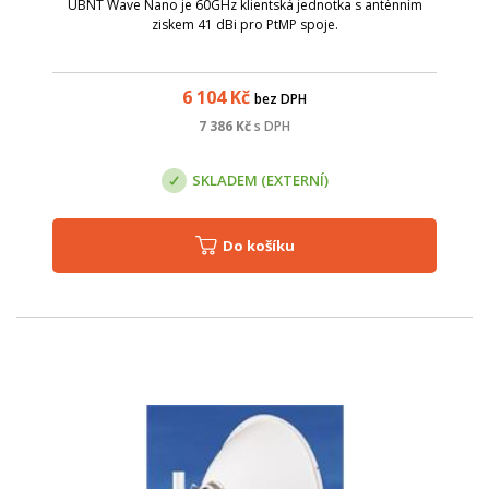
UBNT Wave Nano je 60GHz klientská jednotka s anténním
ziskem 41 dBi pro PtMP spoje.
6 104
Kč
bez DPH
7 386
Kč
s DPH
SKLADEM (EXTERNÍ)
Do košíku