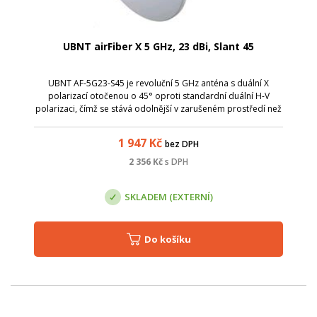
UBNT airFiber X 5 GHz, 23 dBi, Slant 45
UBNT AF-5G23-S45 je revoluční 5 GHz anténa s duální X
polarizací otočenou o 45° oproti standardní duální H-V
polarizaci, čímž se stává odolnější v zarušeném prostředí než
kdykoliv dříve.
1 947
Kč
bez DPH
2 356
Kč
s DPH
SKLADEM (EXTERNÍ)
Do košíku