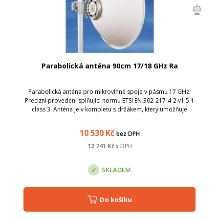
Parabolická anténa 90cm 17/18 GHz Ra
Parabolická anténa pro mikrovlnné spoje v pásmu 17 GHz.
Precizní provedení splňující normu ETSI EN 302-217-4-2 v1.5.1
class 3. Anténa je v kompletu s držákem, který umožňuje
snadnou montáž na stožár. Nejdříve stačí instalovat držák s
přibližným nasměro...
10 530
Kč
bez DPH
12 741
Kč
s DPH
SKLADEM
Do košíku