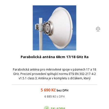
Parabolická anténa 68cm 17/18 GHz Ra
Parabolická anténa pro mikrovlnné spoje v pásmech 17 a 18
GHz. Precizní provedení splňující normu ETSI EN 302-217-4-2
v1.5.1 class 3; Anténa je v kompletu s držákem, který
umožňuje snadnou montáž na stožár. Nejdříve stačí
instalovat držák s přibližným ...
5 690
Kč
bez DPH
6 885
Kč
s DPH
SKLADEM