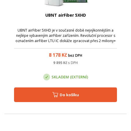
UBNT airFiber 5XHD
UBNT airFiber 5XHD je v současné době nejvýkonnějším a
nejlépe vybaveným airFiber zařízením. Revoluční procesor s
označením airFiber LTU IC dokáže zpracovat přes 2 miliony+
paketů za sekundu při 1Gbps+ (TDD).
8 178
Kč
bez DPH
9 895
Kč
s DPH
SKLADEM (EXTERNÍ)
Do košíku