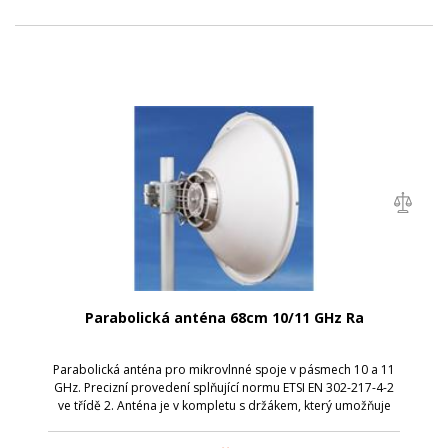
Parabolická anténa 68cm 10/11 GHz Ra
Parabolická anténa pro mikrovlnné spoje v pásmech 10 a 11
GHz. Precizní provedení splňující normu ETSI EN 302-217-4-2
ve třídě 2. Anténa je v kompletu s držákem, který umožňuje
snadnou montáž na stožár. Nejdříve stačí instalovat držák s
přibližným nasm...