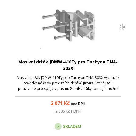
Masivní držák JDMW-410Ty pro Tachyon TNA-
303X
Masivní držák JDMW-410Ty pro Tachyon TNA-303X vychází z
osvědčené řady precizních držáků Jirous , které jsou
používané pro spoje v pásmu 80 GHz. Díky tomu je možné
snadno směrovat i PTP spoje v pásmu 60 GHz na dlouhé
vzdálenosti. Specifikace: ; vysoká...
2 071
Kč
bez DPH
2 506
Kč
s DPH
SKLADEM