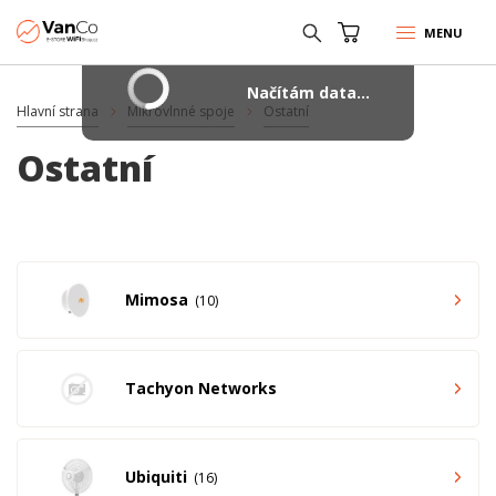
MENU
Načítám data...
Hlavní strana
Mikrovlnné spoje
Ostatní
Ostatní
Mimosa
10
Tachyon Networks
Ubiquiti
16