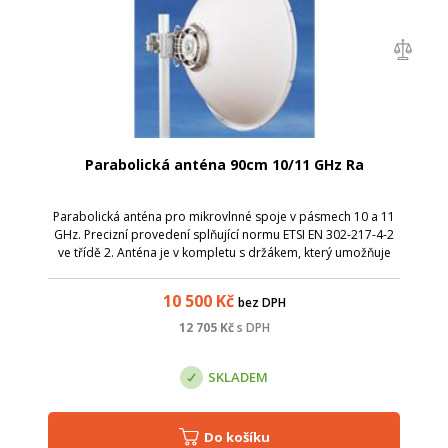
Parabolická anténa 90cm 10/11 GHz Ra
Parabolická anténa pro mikrovlnné spoje v pásmech 10 a 11
GHz. Precizní provedení splňující normu ETSI EN 302-217-4-2
ve třídě 2. Anténa je v kompletu s držákem, který umožňuje
snadnou montáž na stožár. Nejdříve stačí instalovat držák s
přibližným nasm...
10 500
Kč
bez DPH
12 705
Kč
s DPH
SKLADEM
Do košíku