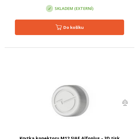
SKLADEM (EXTERNÍ)
Do košíku
Krytka konektoru M12 SIAE Alfoplus - 3D tisk