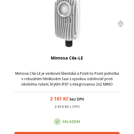
Mimosa C6x-LE
Mimosa C6x-LE je venkovní klientská a Point-to-Point jednotka
v robustním hliníkovém šasi s vysokou odolností proti
okolnímu rušení, krytím IP67 s integrovanou 2x2 MIMO
anténou se ziskem 8 dBi.
2 161
Kč
bez DPH
2 615
Kč
s DPH
SKLADEM