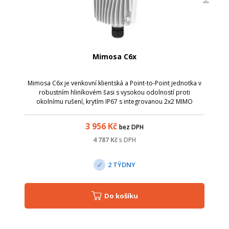
Mimosa C6x
Mimosa C6x je venkovní klientská a Point-to-Point jednotka v
robustním hliníkovém šasi s vysokou odolností proti
okolnímu rušení, krytím IP67 s integrovanou 2x2 MIMO
anténou se ziskem 8 dBi.
3 956
Kč
bez DPH
4 787
Kč
s DPH
2 TÝDNY
Do košíku