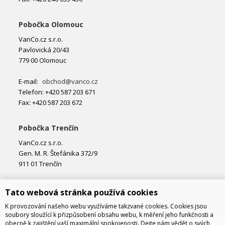
Pobočka Olomouc
VanCo.cz s.r.o.
Pavlovická 20/43
779 00 Olomouc
E-mail:
obchod@vanco.cz
Telefon: +420 587 203 671
Fax: +420 587 203 672
Pobočka Trenčín
VanCo.cz s.r.o.
Gen. M. R. Štefánika 372/9
911 01 Trenčín
E-mail:
obchod@vanco.cz
Tato webová stránka používá cookies
Telefon: +421 32 877 74 02
K provozování našeho webu využíváme takzvané cookies. Cookies jsou
soubory sloužící k přizpůsobení obsahu webu, k měření jeho funkčnosti a
obecně k zajištění vaší maximální spokojenosti. Dejte nám vědět o svých