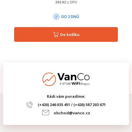
393
Kč
s DPH
DO 2 DNŮ
Do košíku
Rádi vám poradíme:
(+420) 246 035 451 / (+420) 587 203 671
obchod@vanco.cz