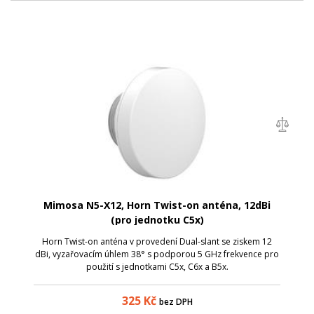
Mimosa N5-X12, Horn Twist-on anténa, 12dBi
(pro jednotku C5x)
Horn Twist-on anténa v provedení Dual-slant se ziskem 12
dBi, vyzařovacím úhlem 38° s podporou 5 GHz frekvence pro
použití s jednotkami C5x, C6x a B5x.
325
Kč
bez DPH