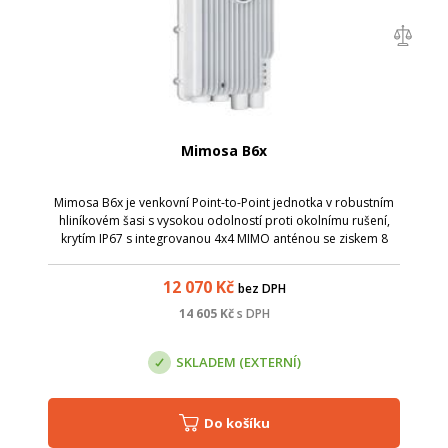
Mimosa B6x
Mimosa B6x je venkovní Point-to-Point jednotka v robustním
hliníkovém šasi s vysokou odolností proti okolnímu rušení,
krytím IP67 s integrovanou 4x4 MIMO anténou se ziskem 8
dBi.
12 070
Kč
bez DPH
14 605
Kč
s DPH
SKLADEM (EXTERNÍ)
Do košíku