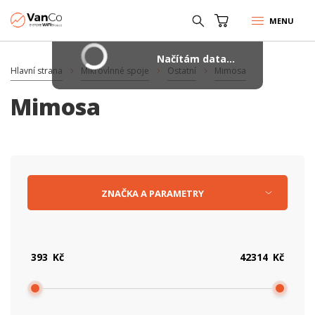
MENU
Načítám data...
Hlavní strana
Mikrovlnné spoje
Ostatní
Mimosa
Mimosa
ZNAČKA
A
PARAMETRY
Kč
Kč