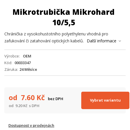
Mikrotrubička Mikrohard
10/5,5
Chránička z vysokohustotního polyethylenu vhodná pro
zafukování či zatahování optických kabelů.
Další informace
Výrobce
OEM
Kód
00033347
Záruka
24 Měsíce
od 7.60
Kč
bez DPH
Vybrat variantu
od 9.20
Kč
s DPH
Dostupnost v prodejnách