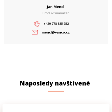
Jan Mencl
Produkt manažer
+420 778 885 932
mencl@vanco.cz
Naposledy navštívené