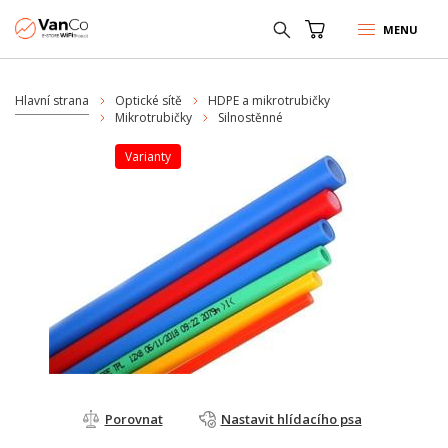
MENU
Hlavní strana
Optické sítě
HDPE a mikrotrubičky
Mikrotrubičky
Silnostěnné
varianty
Porovnat
Nastavit hlídacího psa