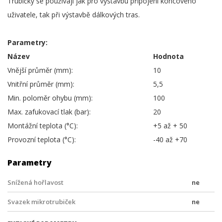
Trubičky se používají jak pro výstavbu připojení koncového
uživatele, tak při výstavbě dálkových tras.
Parametry:
Název
Hodnota
Vnější průměr (mm):
10
Vnitřní průměr (mm):
5,5
Min. poloměr ohybu (mm):
100
Max. zafukovací tlak (bar):
20
Montážní teplota (°C):
+5 až + 50
Provozní teplota (°C):
-40 až +70
Parametry
Snížená hořlavost
ne
Svazek mikrotrubiček
ne