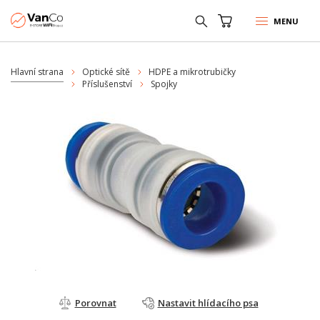
MENU
Hlavní strana
Optické sítě
HDPE a mikrotrubičky
Příslušenství
Spojky
Porovnat
Nastavit hlídacího psa