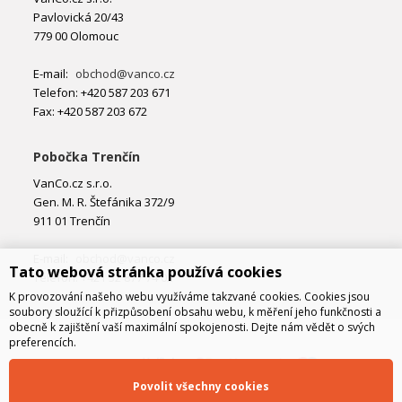
Pavlovická 20/43
779 00 Olomouc
E-mail:
obchod@vanco.cz
Telefon: +420 587 203 671
Fax: +420 587 203 672
Pobočka Trenčín
VanCo.cz s.r.o.
Gen. M. R. Štefánika 372/9
911 01 Trenčín
E-mail:
obchod@vanco.cz
Tato webová stránka používá cookies
Telefon: +421 32 877 74 02
K provozování našeho webu využíváme takzvané cookies. Cookies jsou
soubory sloužící k přizpůsobení obsahu webu, k měření jeho funkčnosti a
obecně k zajištění vaší maximální spokojenosti. Dejte nám vědět o svých
preferencích.
Povolit všechny cookies