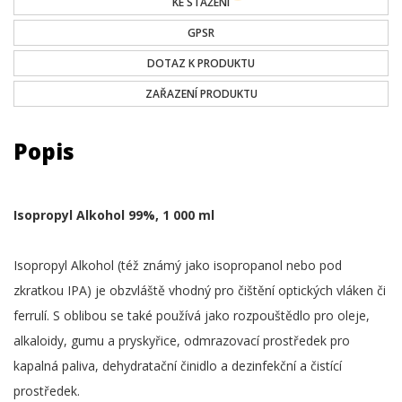
KE STAŽENÍ
GPSR
DOTAZ K PRODUKTU
ZAŘAZENÍ PRODUKTU
Popis
Isopropyl Alkohol 99%, 1 000 ml
Isopropyl Alkohol (též známý jako isopropanol nebo pod
zkratkou IPA) je obzvláště vhodný pro čištění optických vláken či
ferrulí. S oblibou se také používá jako rozpouštědlo pro oleje,
alkaloidy, gumu a pryskyřice, odmrazovací prostředek pro
kapalná paliva, dehydratační činidlo a dezinfekční a čistící
prostředek.