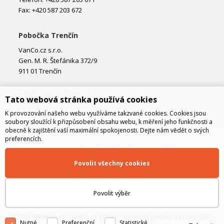
Fax: +420 587 203 672
Pobočka Trenčín
VanCo.cz s.r.o.
Gen. M. R. Štefánika 372/9
911 01 Trenčín
E-mail:
obchod@vanco.cz
Tato webová stránka používá cookies
Telefon: +421 32 877 74 02
K provozování našeho webu využíváme takzvané cookies. Cookies jsou
soubory sloužící k přizpůsobení obsahu webu, k měření jeho funkčnosti a
obecně k zajištění vaší maximální spokojenosti. Dejte nám vědět o svých
preferencích.
Povolit všechny cookies
Povolit výběr
©2026
WiFiShop.cz - VanCo.cz eStore
, Spolehlivý partner od roku 1999.
Nutné
Preferenční
Statistické