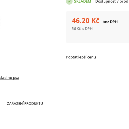
SKLADEM
Dostupnost v prod
46.20
Kč
bez DPH
56
Kč
s DPH
Poptat lepší cenu
ídacího psa
ZAŘAZENÍ PRODUKTU