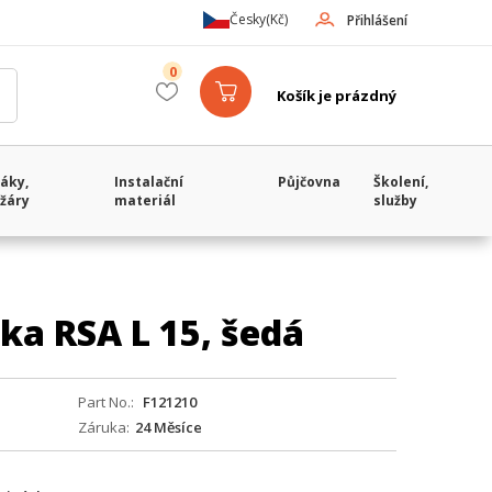
Česky
(Kč)
Přihlášení
0
Košík je prázdný
áky,
Instalační
Půjčovna
Školení,
žáry
materiál
služby
ka RSA L 15, šedá
Part No.
F121210
Záruka
24 Měsíce