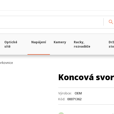
Optické
Napájení
Kamery
Racky,
Drž
sítě
rozvaděče
sto
orkovnice
Koncová svor
Výrobce
OEM
Kód
00071362