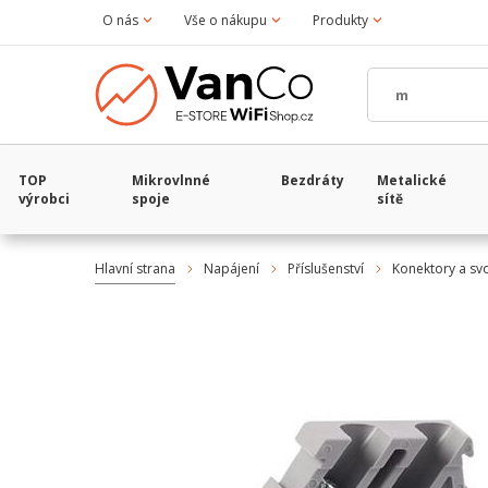
O nás
Vše o nákupu
Produkty
TOP
Mikrovlnné
Bezdráty
Metalické
výrobci
spoje
sítě
Hlavní strana
Napájení
Příslušenství
Konektory a sv