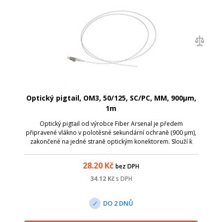
Optický pigtail, OM3, 50/125, SC/PC, MM, 900µm,
1m
Optický pigtail od výrobce Fiber Arsenal je předem
připravené vlákno v polotěsné sekundární ochraně (900 µm),
zakončené na jedné straně optickým konektorem. Slouží k
ukončení optického kabelu v optickém rozvaděči, kde lze
spojování jednotlivých vláken ...
28.20
Kč
bez DPH
34.12
Kč
s DPH
DO 2 DNŮ