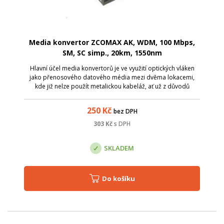
Media konvertor ZCOMAX AK, WDM, 100 Mbps,
SM, SC simp., 20km, 1550nm
Hlavní účel media konvertorů je ve využití optických vláken
jako přenosového datového média mezi dvěma lokacemi,
kde již nelze použít metalickou kabeláž, ať už z důvodů
zarušení prostředí EM zářením či pro velkou vzdálenost.
Media konvertory ZCOMAX, js...
250
Kč
bez DPH
303
Kč
s DPH
SKLADEM
Do košíku