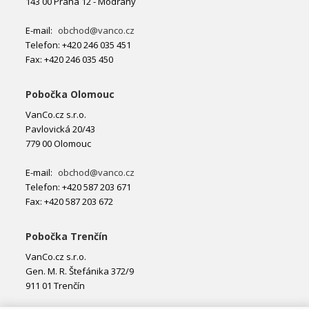
143 00 Praha 12 - Modřany
E-mail:
obchod@vanco.cz
Telefon: +420 246 035 451
Fax: +420 246 035 450
Pobočka Olomouc
VanCo.cz s.r.o.
Pavlovická 20/43
779 00 Olomouc
E-mail:
obchod@vanco.cz
Telefon: +420 587 203 671
Fax: +420 587 203 672
Pobočka Trenčín
VanCo.cz s.r.o.
Gen. M. R. Štefánika 372/9
911 01 Trenčín