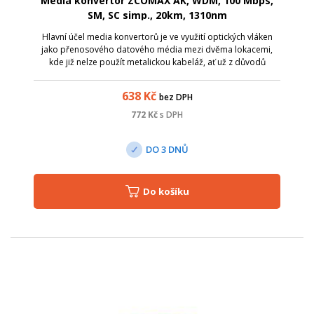
Media konvertor ZCOMAX AK, WDM, 100 Mbps,
SM, SC simp., 20km, 1310nm
Hlavní účel media konvertorů je ve využití optických vláken
jako přenosového datového média mezi dvěma lokacemi,
kde již nelze použít metalickou kabeláž, ať už z důvodů
zarušení prostředí EM zářením či pro velkou vzdálenost.
Media konvertory ZCOMAX, js...
638
Kč
bez DPH
772
Kč
s DPH
DO 3 DNŮ
Do košíku