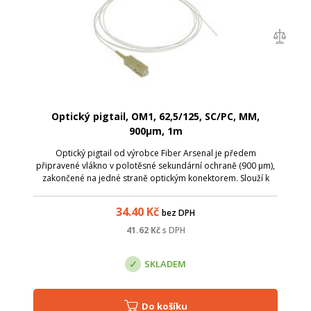
Optický pigtail, OM1, 62,5/125, SC/PC, MM,
900µm, 1m
Optický pigtail od výrobce Fiber Arsenal je předem
připravené vlákno v polotěsné sekundární ochraně (900 µm),
zakončené na jedné straně optickým konektorem. Slouží k
ukončení optického kabelu v optickém rozvaděči, kde lze
spojování jednotlivých vláken ...
34.40
Kč
bez DPH
41.62
Kč
s DPH
SKLADEM
Do košíku