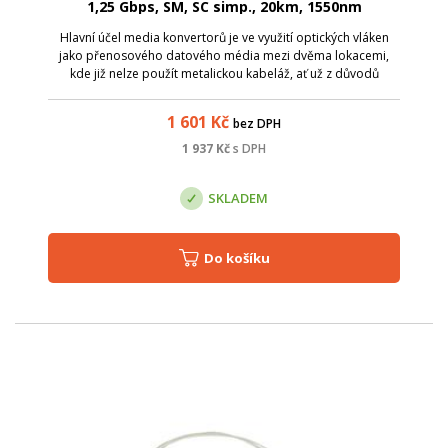
1,25 Gbps, SM, SC simp., 20km, 1550nm
Hlavní účel media konvertorů je ve využití optických vláken
jako přenosového datového média mezi dvěma lokacemi,
kde již nelze použít metalickou kabeláž, ať už z důvodů
zarušení prostředí EM zářením či pro velkou vzdálenost.
Media konvertory ZCOMAX, js...
1 601
Kč
bez DPH
1 937
Kč
s DPH
SKLADEM
Do košíku