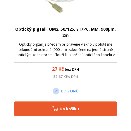
Optický pigtail, OM2, 50/125, ST/PC, MM, 900µm,
2m
Optický pigtail je předem připravené vlákno v polotěsné
sekundární ochraně (900 µm), zakončené na jedné straně
optickým konektorem. Slouží k ukončení optického kabelu v
optickém rozvaděči, kde lze spojování jednotlivých vláken
provést dvěma způsoby - s...
27
Kč
bez DPH
32.67
Kč
s DPH
DO 3 DNŮ
Do košíku