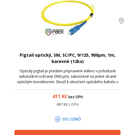
Pigtail optický, SM, SC/PC, 9/125, 900µm, 1m,
barevné (12ks)
Optický pigtail je předem připravené vlákno v polotěsné
sekundární ochraně (900 µm), zakončené na jedné straně
optickým konektorem. Slouží k ukončení optického kabelu v
optickém rozvaděči, kde lze spojování jednotlivých vláken
provést dvěma způsoby - s...
411
Kč
bez DPH
497
Kč
s DPH
DO 2 DNŮ