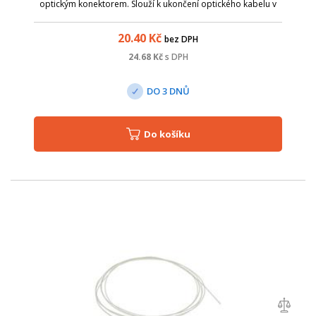
optickým konektorem. Slouží k ukončení optického kabelu v
optickém rozvaděči, kde lze spojování jednotlivých vláken
provést dvěma způsoby - s...
20.40
Kč
bez DPH
24.68
Kč
s DPH
DO 3 DNŮ
Do košíku