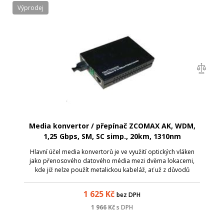
Výprodej
Media konvertor / přepínač ZCOMAX AK, WDM,
1,25 Gbps, SM, SC simp., 20km, 1310nm
Hlavní účel media konvertorů je ve využití optických vláken
jako přenosového datového média mezi dvěma lokacemi,
kde již nelze použít metalickou kabeláž, ať už z důvodů
zarušení prostředí EM zářením či pro velkou vzdálenost.
Media konvertory ZCOMAX, js...
1 625
Kč
bez DPH
1 966
Kč
s DPH