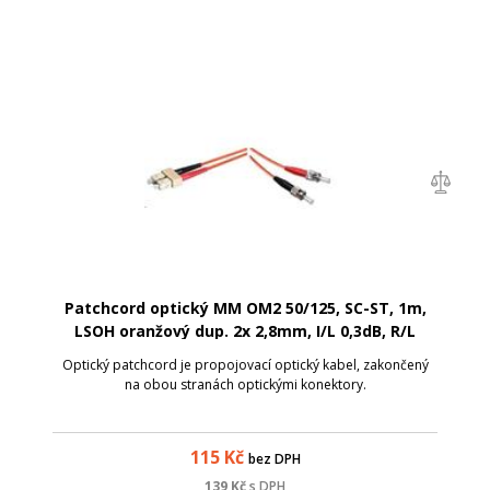
Patchcord optický MM OM2 50/125, SC-ST, 1m,
LSOH oranžový dup. 2x 2,8mm, I/L 0,3dB, R/L
-25dB, OEM
Optický patchcord je propojovací optický kabel, zakončený
na obou stranách optickými konektory.
115
Kč
bez DPH
139
Kč
s DPH