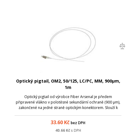
Optický pigtail, OM2, 50/125, LC/PC, MM, 900µm,
1m
Optický pigtail od výrobce Fiber Arsenal je předem
připravené vlákno v polotěsné sekundární ochraně (900 µm),
zakončené na jedné straně optickým konektorem. Slouží k
ukončení optického kabelu v optickém rozvaděči, kde lze
spojování jednotlivých vláken ...
33.60
Kč
bez DPH
40.66
Kč
s DPH