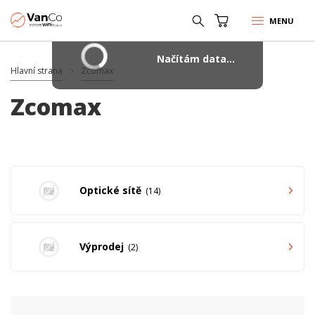
MENU
Načítám data...
Hlavní strana
Zcomax
Zcomax
Optické sítě
14
Výprodej
2