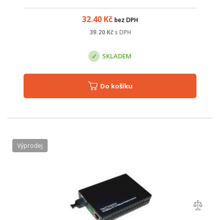
optickém rozvaděči, kde lze spojování jednotlivých vláken
provést dvěma způsoby - s...
32.40
Kč
bez DPH
39.20
Kč
s DPH
SKLADEM
Do košíku
Výprodej