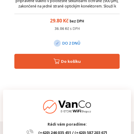
připravené vlákno v polotěsné sekundární ochraně (900 µm),
zakončené na jedné straně optickým konektorem. Slouží k
ukončení optického kabelu v optickém rozvaděči, kde lze
spojování jednotlivých vláken ...
29.80
Kč
bez DPH
36.06
Kč
s DPH
DO 2 DNŮ
Do košíku
Rádi vám poradíme:
(+420) 246 035 451 / (+420) 587 203 671