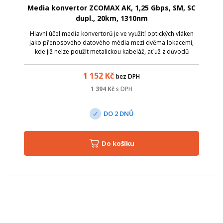
Media konvertor ZCOMAX AK, 1,25 Gbps, SM, SC
dupl., 20km, 1310nm
Hlavní účel media konvertorů je ve využití optických vláken
jako přenosového datového média mezi dvěma lokacemi,
kde již nelze použít metalickou kabeláž, ať už z důvodů
zarušení prostředí EM zářením či pro velkou vzdálenost.
Media konvertory ZCOMAX od ...
1 152
Kč
bez DPH
1 394
Kč
s DPH
DO 2 DNŮ
Do košíku