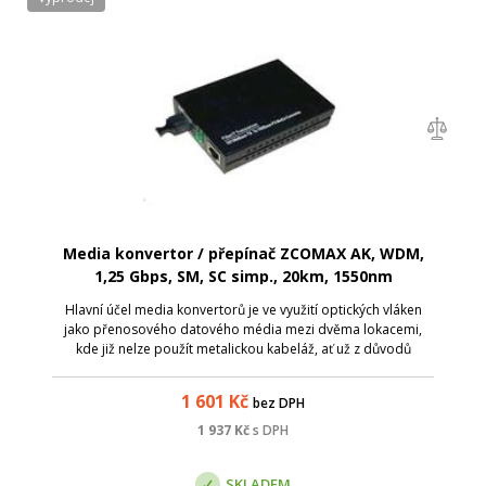
Media konvertor / přepínač ZCOMAX AK, WDM,
1,25 Gbps, SM, SC simp., 20km, 1550nm
Hlavní účel media konvertorů je ve využití optických vláken
jako přenosového datového média mezi dvěma lokacemi,
kde již nelze použít metalickou kabeláž, ať už z důvodů
zarušení prostředí EM zářením či pro velkou vzdálenost.
Media konvertory ZCOMAX, js...
1 601
Kč
bez DPH
1 937
Kč
s DPH
SKLADEM