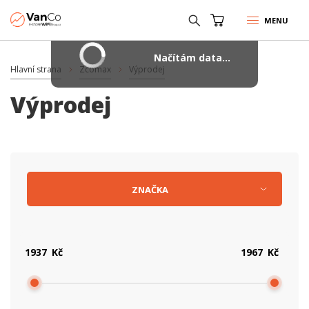
MENU
Načítám data...
Hlavní strana
Zcomax
Výprodej
Výprodej
ZNAČKA
Kč
Kč