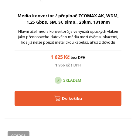
Media konvertor / přepínač ZCOMAX AK, WDM,
1,25 Gbps, SM, SC simp., 20km, 1310nm
Hlavní účel media konvertorů je ve využití optických vláken
jako přenosového datového média mezi dvěma lokacemi,
kde již nelze použít metalickou kabeláž, ať už z důvodů
zarušení prostředí EM zářením či pro velkou vzdálenost.
Media konvertory ZCOMAX, js...
1 625
Kč
bez DPH
1 966
Kč
s DPH
SKLADEM
Do košíku
Výprodej