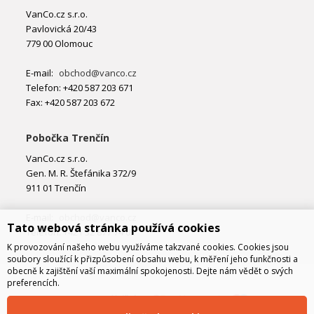
VanCo.cz s.r.o.
Pavlovická 20/43
779 00 Olomouc
E-mail:
obchod@vanco.cz
Telefon: +420 587 203 671
Fax: +420 587 203 672
Pobočka Trenčín
VanCo.cz s.r.o.
Gen. M. R. Štefánika 372/9
911 01 Trenčín
E-mail:
obchod@vanco.cz
Tato webová stránka používá cookies
Telefon: +421 32 877 74 02
K provozování našeho webu využíváme takzvané cookies. Cookies jsou
soubory sloužící k přizpůsobení obsahu webu, k měření jeho funkčnosti a
obecně k zajištění vaší maximální spokojenosti. Dejte nám vědět o svých
preferencích.