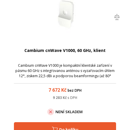
Cambium cnWave V1000, 60 GHz, klient
Cambium cnWave V1000 je kompaktní klientské zařízení v
pásmu 60 GHz s integŕovanou anténou s vyzařovacím úhlem
12°, ziskem 22,5 dBi a podporou beamformingu (až 80°
horizontálně, 40° vertikálně).
7 672
Kč
bez DPH
9 283
Kč
s DPH
NENÍ SKLADEM
Do košíku