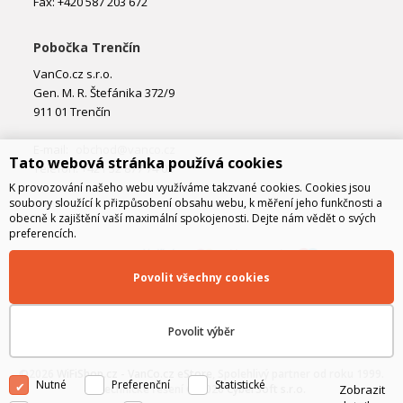
Fax: +420 587 203 672
Pobočka Trenčín
VanCo.cz s.r.o.
Gen. M. R. Štefánika 372/9
911 01 Trenčín
E-mail:
obchod@vanco.cz
Tato webová stránka používá cookies
Telefon: +421 32 877 74 02
K provozování našeho webu využíváme takzvané cookies. Cookies jsou
soubory sloužící k přizpůsobení obsahu webu, k měření jeho funkčnosti a
obecně k zajištění vaší maximální spokojenosti. Dejte nám vědět o svých
preferencích.
Povolit všechny cookies
Povolit výběr
©2026
WiFiShop.cz - VanCo.cz eStore
, Spolehlivý partner od roku 1999.
Nutné
Preferenční
Statistické
Technické řešení © 2026
CyberSoft s.r.o.
Zobrazit