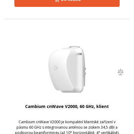
Cambium cnWave V2000, 60 GHz, klient
Cambium cnWave V2000 je kompaktní klientské zařízení v
pásmu 60 GHz s integrovanou anténou se ziskem 34,5 dBi a
podporou beamformingu (až 10° horizontálně, 4° vertikálně).