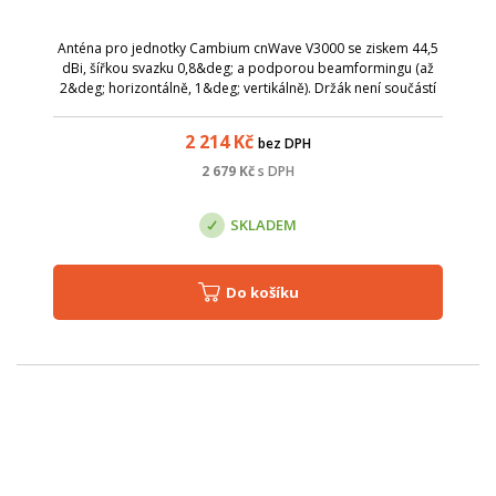
Anténa pro jednotky Cambium cnWave V3000 se ziskem 44,5
dBi, šířkou svazku 0,8&deg; a podporou beamformingu (až
2&deg; horizontálně, 1&deg; vertikálně). Držák není součástí
balení a je třeba objednat zvlášť .
2 214
Kč
bez DPH
2 679
Kč
s DPH
SKLADEM
Do košíku