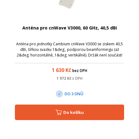
Anténa pro cnWave V3000, 60 GHz, 40,5 dBi
Anténa pro jednotky Cambium cnWave V3000 se ziskem 40,5
dBi, šířkou svazku 1&deg;, podporou beamformingu (až
2&deg; horizontálně, 1&deg; vertikálně). Držák není součástí
balení a je třeba objednat zvlášť .
1 630
Kč
bez DPH
1 972
Kč
s DPH
DO 3 DNŮ
Do košíku