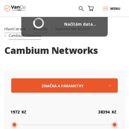
MENU
Načítám data...
Hlavní strana
Bezdráty
Venkovní sítě 60 GHz
Cambium Networks
Cambium Networks
ZNAČKA
A
PARAMETRY
Kč
Kč