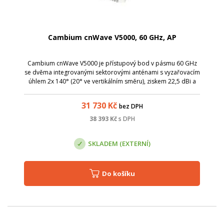
Cambium cnWave V5000, 60 GHz, AP
Cambium cnWave V5000 je přístupový bod v pásmu 60 GHz
se dvěma integrovanými sektorovými anténami s vyzařovacím
úhlem 2x 140° (20° ve vertikálním směru), ziskem 22,5 dBi a
možností připojit až 30 klientských jednotek.
31 730
Kč
bez DPH
38 393
Kč
s DPH
SKLADEM (EXTERNÍ)
Do košíku