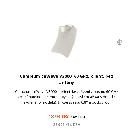
Cambium cnWave V3000, 60 GHz, klient, bez
antény
Cambium cnWave V3000 je klientské zařízení v pásmu 60 GHz
s odnímatelnou anténou s vysokým ziskem až 44,5 dBi (dle
zvoleného modelu), šířkou svazku 0,8° a podporou
beamformingu (až 2° horizontálně, 1° vertikálně).
18 930
Kč
bez DPH
22 905
Kč
s DPH