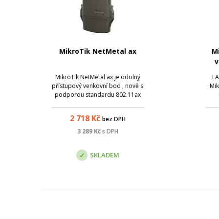
MikroTik NetMetal ax
M
v
MikroTik NetMetal ax je odolný
LA
přístupový venkovní bod , nově s
Mik
podporou standardu 802.11ax
(WiFi 6). Je vybaven moderním
dvoujádrovým procesorem ARM,
pod
2 718
Kč
bez DPH
gigabitovým Ethernetem a 2,5
inst
gigabitovým SFP pro optické
are
3 289
Kč
s DPH
připojení, portem USB a volným
Díky
slotem miniPC...
SKLADEM