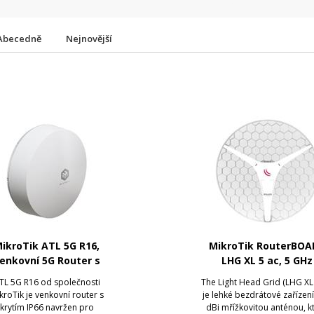
Abecedně
Nejnovější
ikroTik ATL 5G R16,
MikroTik RouterBOA
enkovní 5G Router s
LHG XL 5 ac, 5 GHz
eSIM
TL 5G R16 od společnosti
The Light Head Grid (LHG XL 
kroTik je venkovní router s
je lehké bezdrátové zařízení
krytím IP66 navržen pro
dBi mřížkovitou anténou, k