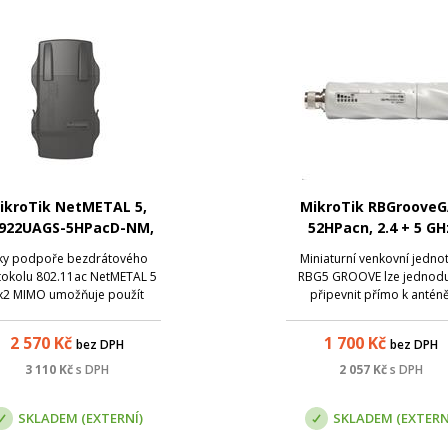
ikroTik NetMETAL 5,
MikroTik RBGrooveG
922UAGS-5HPacD-NM,
52HPacn, 2.4 + 5 GH
02.11ac, RouterOS L4
ky podpoře bezdrátového
Miniaturní venkovní jedno
tokolu 802.11ac NetMETAL 5
RBG5 GROOVE lze jednod
x2 MIMO umožňuje použít
připevnit přímo k anténě
lační rychlost až 866 Mbps ,
-QAM modulaci a 20/40/80
2 570
Kč
1 700
Kč
bez DPH
bez DPH
z šířku kanálu. Jedná se o
veliký skok, kdy protokol
3 110
Kč
s DPH
2 057
Kč
s DPH
2.11ac otevírá lidem nové
nosti v přenášení dat be...
SKLADEM (EXTERNÍ)
SKLADEM (EXTERN