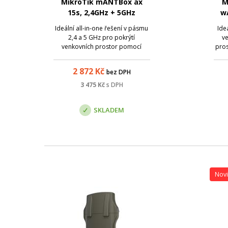
MikroTik mANTBox ax
M
15s, 2,4GHz + 5GHz
w
Ideální all-in-one řešení v pásmu
Ide
2,4 a 5 GHz pro pokrýtí
ve
venkovních prostor pomocí
pros
standardu WiFi6 . Disponje 1
ve
Gbps LAN portem a STFP s
s
2 872
Kč
bez DPH
podporou až 2,5 Gbps pro
int
optické sítě . Pro stanici není
Velk
3 475
Kč
s DPH
problém ani bezdrátové
kry
připojení typu point-to-
SKLADEM
multipoint...
Nov