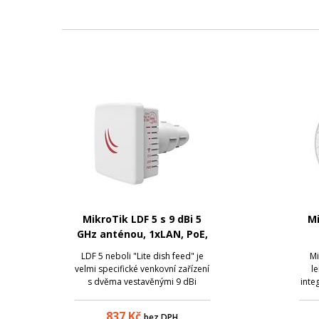
MikroTik LDF 5 s 9 dBi 5
M
GHz anténou, 1xLAN, PoE,
PSU
LDF 5 neboli "Lite dish feed" je
Mi
velmi specifické venkovní zařízení
l
s dvěma vestavěnými 9 dBi
inte
anténami a montáží na satelitní
a
parabolickou anténu místo
och
837
Kč
bez DPH