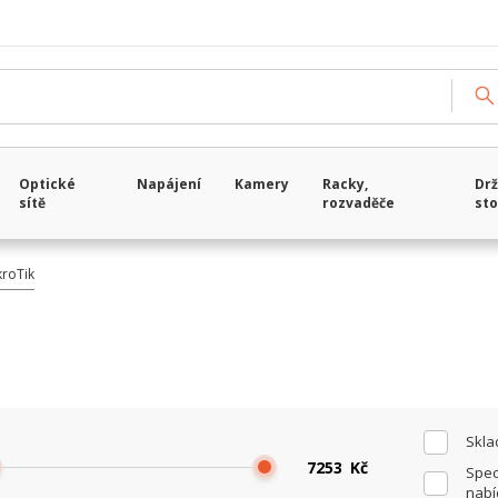
Načítám data...
Optické
Napájení
Kamery
Racky,
Drž
sítě
rozvaděče
sto
kroTik
Skl
Kč
Spec
nabí