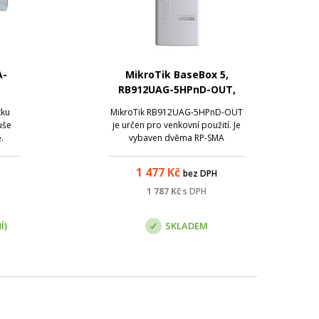
A-
MikroTik BaseBox 5,
RB912UAG-5HPnD-OUT,
64MB, 802.11a/n, L4, 2x2
tku
MikroTik RB912UAG-5HPnD-OUT
MIMO, 2x RSMA, 1xGLAN,
uše
je určen pro venkovní použití. Je
USB
.
vybaven dvěma RP-SMA
ít
konektory pro připojení externí
y
antény a ochranou kabelů před
1 477
Kč
bez DPH
nzity
vlhkostí. K dispozici jsou další 3
tě
pozice pro anténní vstup, v
1 787
Kč
s DPH
nu.
případě, že použijete rozšiřující
e ...
miniPCI sl...
Í)
SKLADEM