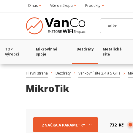
O nás
Vše o nákupu
Produkty
TOP
Mikrovlnné
Bezdráty
Metalické
výrobci
spoje
sítě
Hlavní strana
Bezdráty
Venkovní sítě 2,4 a 5 GHz
Mi
MikroTik
Kč
ZNAČKA
A
PARAMETRY