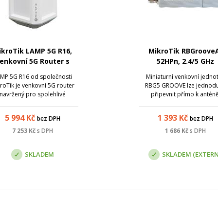
ikroTik LAMP 5G R16,
MikroTik RBGroove
enkovní 5G Router s
52HPn, 2.4/5 GHz
eSIM
MP 5G R16 od společnosti
Miniaturní venkovní jedno
roTik je venkovní 5G router
RBG5 GROOVE lze jednod
navržený pro spolehlivé
připevnit přímo k anténě
připojení v náročných
Odpadá tak potřeba použ
mínkách , včetně městských
ztrátový koax. kabel! Dík
5 994
Kč
1 393
Kč
bez DPH
bez DPH
alací, přístavů, průmyslových
integrovanému ukazateli inte
álů i námořního prostředí.
signálu lze přímo na mís
7 253
Kč
s DPH
1 686
Kč
s DPH
 integrované eSIM a podpoře
správně nasměrovat anté
služby MikroTik Connec...
Součástí jednotky je Softwar
SKLADEM
SKLADEM (EXTERN