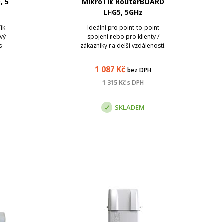
, 5
MikroTik RouterBOARD
LHG5, 5GHz
Tik
Ideální pro point-to-point
ový
spojení nebo pro klienty /
s
zákazníky na delší vzdálenosti.
ální
jako
1 087
Kč
bez DPH
1 315
Kč
s DPH
SKLADEM