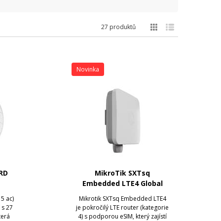
27 produktů
Novinka
RD
MikroTik SXTsq
Embedded LTE4 Global
5 ac)
Mikrotik SXTsq Embedded LTE4
 s 27
je pokročilý LTE router (kategorie
terá
4) s podporou eSIM, který zajístí