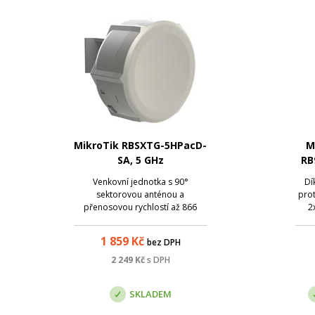
MikroTik RBSXTG-5HPacD-
M
SA, 5 GHz
RB
8
Venkovní jednotka s 90°
Dí
sektorovou anténou a
pro
přenosovou rychlostí až 866
2
Mbps.
modu
256
1 859
Kč
bez DPH
MH
2 249
Kč
s DPH
80
mož
SKLADEM