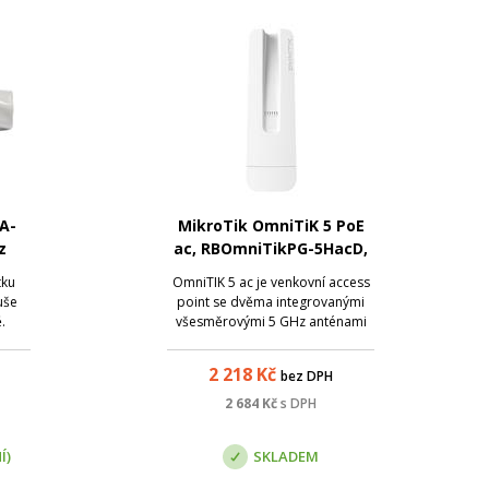
A-
MikroTik OmniTiK 5 PoE
z
ac, RBOmniTikPG-5HacD,
5 GHz
tku
OmniTIK 5 ac je venkovní access
uše
point se dvěma integrovanými
.
všesměrovými 5 GHz anténami
se ziskem 7,5 dBi , 5x gigabit LAN
a jedním USB portem pro
2 218
Kč
bez DPH
připojení 3G/4G modemu.
Omnitik 5 ac podporuje
2 684
Kč
s DPH
802.11a/n/ac bezdrátové
standardy, vysílací výkon rádiové
Í)
SKLADEM