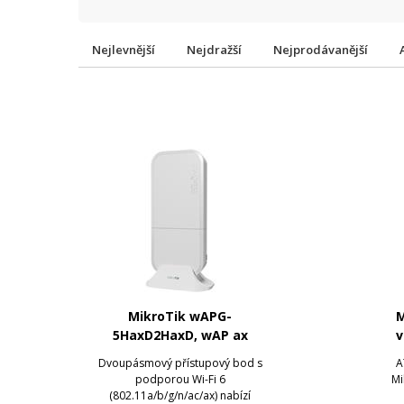
Nejlevnější
Nejdražší
Nejprodávanější
MikroTik wAPG-
M
5HaxD2HaxD, wAP ax
v
Dvoupásmový přístupový bod s
A
podporou Wi-Fi 6
Mi
(802.11a/b/g/n/ac/ax) nabízí