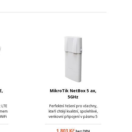
E,
MikroTik NetBox 5 ax,
5GHz
TE
c LTE
Perfektní řešení pro všechny,
emem
kteří chtějí kvalitní, spolehlivé,
 WiFi
venkovní připojení v pásmu 5
.
GHz s WiFi6 . Zařízení disponuje
ě 2G,
operačními módy AP/PtP/Klient a
1 803
Kč
bez DPH