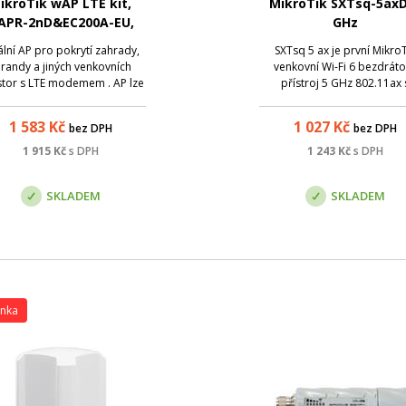
ikroTik wAP LTE kit,
MikroTik SXTsq-5axD
APR-2nD&EC200A-EU,
GHz
verze 2024
ální AP pro pokrytí zahrady,
SXTsq 5 ax je první Mikro
randy a jiných venkovních
venkovní Wi-Fi 6 bezdrát
tor s LTE modemem . AP lze
přístroj 5 GHz 802.11ax 
lmi jednoduše připevnit na
integrovanou anténou, ide
těnu a zajistit tak přístup k
pro spojení bod-bod nebo 
1 583
Kč
1 027
Kč
bez DPH
bez DPH
ernetu na libovolném místě.
jednotka CPE.
ou předností je voděodolný
1 915
Kč
s DPH
1 243
Kč
s DPH
t a integrovaná všesměrová
anténa. Z...
SKLADEM
SKLADEM
inka