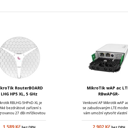
ikroTik RouterBOARD
MikroTik wAP ac LT
LHG HP5 XL, 5 GHz
RBwAPGR-
5HacD2HnD&R11e-L
krotik RBLHG-5HPnD-XL je
Venkovní AP Mikrotik wAP a
ehké bezdrátové zařízení s
se zabudovaným LTE mod
grovanou 27 dBi mřížkovitou
vám umožní vytvořit vlastní
nténou zajišťující velikou
síť kdekoliv potřebujete
ranu proti větru. Je ideální
Zabudovaný modem pro sít
1 589
Kč
2 902
Kč
bez DPH
bez DPH