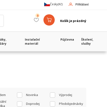
Česky
(Kč)
Přihlášení
0
Košík je prázdný
áky,
Instalační
Půjčovna
Školení,
žáry
materiál
služby
adem
Novinka
Výprodej
iální
Doprodej
Předobjednávky
dka