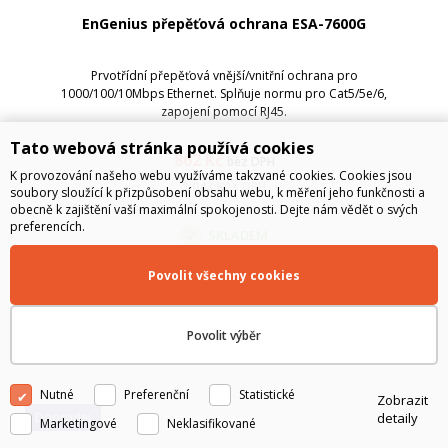
EnGenius přepěťová ochrana ESA-7600G
Prvotřídní přepěťová vnější/vnitřní ochrana pro
1000/100/10Mbps Ethernet. Splňuje normu pro Cat5/5e/6,
zapojení pomocí RJ45.
Tato webová stránka používá cookies
862
Kč
bez DPH
K provozování našeho webu využíváme takzvané cookies. Cookies jsou
1 043
Kč
s DPH
soubory sloužící k přizpůsobení obsahu webu, k měření jeho funkčnosti a
obecně k zajištění vaší maximální spokojenosti. Dejte nám vědět o svých
preferencích.
SKLADEM
Povolit všechny cookies
Do košíku
Povolit výběr
Nutné
Preferenční
Statistické
Zobrazit
Doprodej
detaily
Marketingové
Neklasifikované