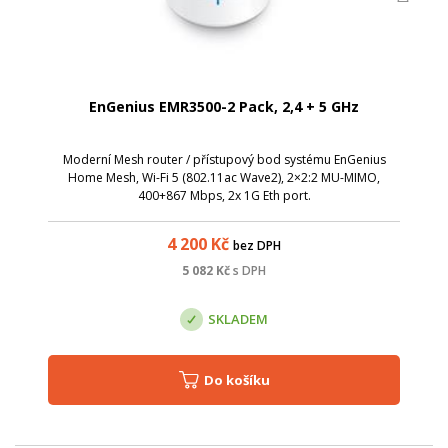
EnGenius EMR3500-2 Pack, 2,4 + 5 GHz
Moderní Mesh router / přístupový bod systému EnGenius
Home Mesh, Wi-Fi 5 (802.11ac Wave2), 2×2:2 MU-MIMO,
400+867 Mbps, 2x 1G Eth port.
4 200
Kč
bez DPH
5 082
Kč
s DPH
SKLADEM
Do košíku