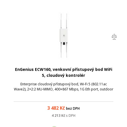
EnGenius ECW160, venkovní přístupový bod WiFi
5, cloudový kontrolér
Enterprise cloudový přístupový bod, Wi-Fi 5 (802.11ac
Wave2), 2×2:2 MU-MIMO, 400+867 Mbps, 1G Eth port, outdoor
3 482
Kč
bez DPH
4 213
Kč
s DPH