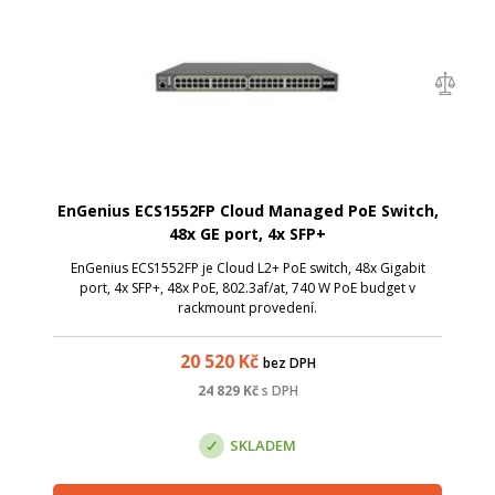
EnGenius ECS1552FP Cloud Managed PoE Switch,
48x GE port, 4x SFP+
EnGenius ECS1552FP je Cloud L2+ PoE switch, 48x Gigabit
port, 4x SFP+, 48x PoE, 802.3af/at, 740 W PoE budget v
rackmount provedení.
20 520
Kč
bez DPH
24 829
Kč
s DPH
SKLADEM