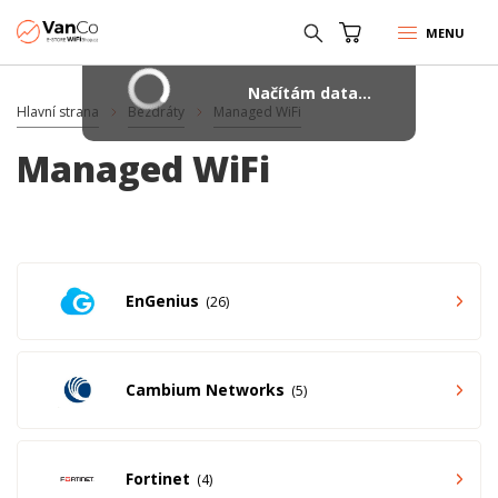
MENU
Načítám data...
Hlavní strana
Bezdráty
Managed WiFi
Managed WiFi
EnGenius
26
Cambium Networks
5
Fortinet
4