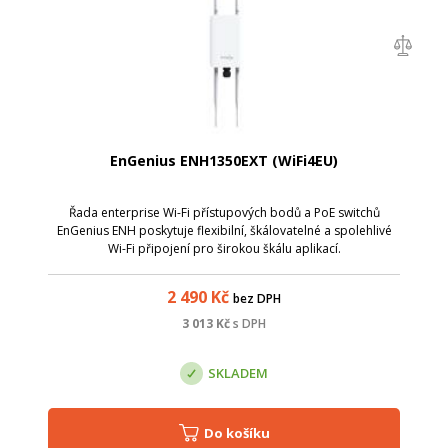
EnGenius ENH1350EXT (WiFi4EU)
Řada enterprise Wi-Fi přístupových bodů a PoE switchů
EnGenius ENH poskytuje flexibilní, škálovatelné a spolehlivé
Wi-Fi připojení pro širokou škálu aplikací.
2 490
Kč
bez DPH
3 013
Kč
s DPH
SKLADEM
Do košíku