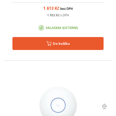
podporou 2x2 MIMO a napájením pomocí PoE i DC.
1 613
Kč
bez DPH
1 952
Kč
s DPH
SKLADEM (EXTERNÍ)
Do košíku