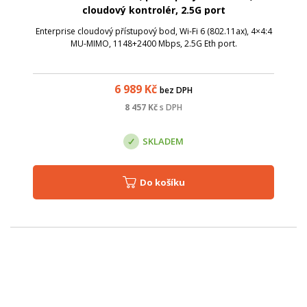
cloudový kontrolér, 2.5G port
Enterprise cloudový přístupový bod, Wi-Fi 6 (802.11ax), 4×4:4
MU-MIMO, 1148+2400 Mbps, 2.5G Eth port.
6 989
Kč
bez DPH
8 457
Kč
s DPH
SKLADEM
Do košíku