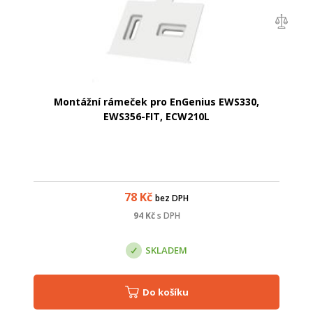
Montážní rámeček pro EnGenius EWS330,
EWS356-FIT, ECW210L
78
Kč
bez DPH
94
Kč
s DPH
SKLADEM
Do košíku