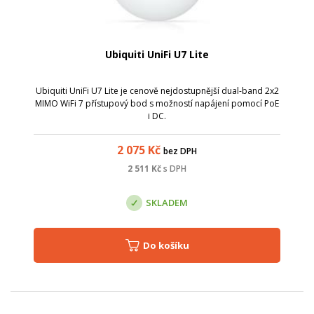
Ubiquiti UniFi U7 Lite
Ubiquiti UniFi U7 Lite je cenově nejdostupnější dual-band 2x2
MIMO WiFi 7 přístupový bod s možností napájení pomocí PoE
i DC.
2 075
Kč
bez DPH
2 511
Kč
s DPH
SKLADEM
Do košíku