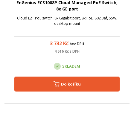
EnGenius ECS1008P Cloud Managed PoE Switch,
8x GE port
Cloud L2+ PoE switch, 8x Gigabit port, 8x PoE, 802.3af, 55W,
desktop mount
3 732
Kč
bez DPH
4 516
Kč
s DPH
SKLADEM
Do košíku