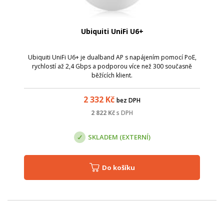
Ubiquiti UniFi U6+
Ubiquiti UniFi U6+ je dualband AP s napájením pomocí PoE,
rychlostí až 2,4 Gbps a podporou více než 300 současně
běžících klient.
2 332
Kč
bez DPH
2 822
Kč
s DPH
SKLADEM (EXTERNÍ)
Do košíku