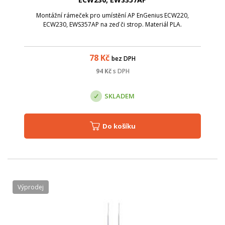
Montážní rámeček pro umístění AP EnGenius ECW220,
ECW230, EWS357AP na zeď či strop. Materiál PLA.
78
Kč
bez DPH
94
Kč
s DPH
SKLADEM
Do košíku
Výprodej