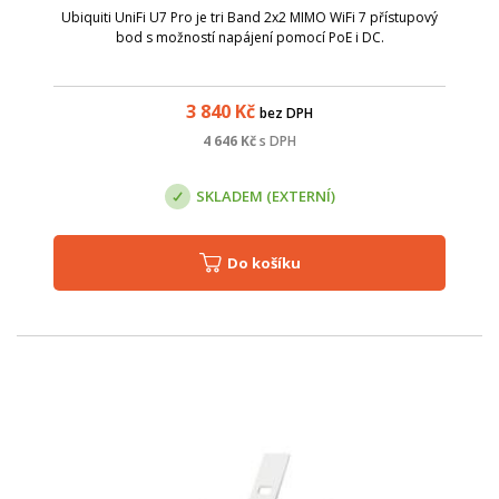
Ubiquiti UniFi U7 Pro je tri Band 2x2 MIMO WiFi 7 přístupový
bod s možností napájení pomocí PoE i DC.
3 840
Kč
bez DPH
4 646
Kč
s DPH
SKLADEM (EXTERNÍ)
Do košíku