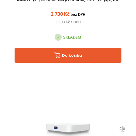
PoE-in a porty 2 až 5 jsou vybaveny PoE-out s podporou
802.3at/af PoE a až...
2 730
Kč
bez DPH
3 303
Kč
s DPH
SKLADEM
Do košíku