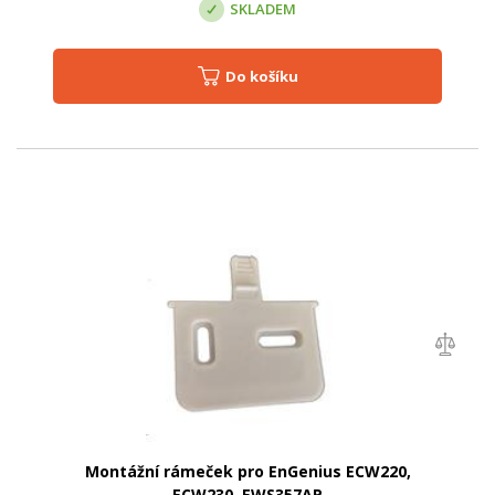
SKLADEM
Do košíku
Montážní rámeček pro EnGenius ECW220,
ECW230, EWS357AP