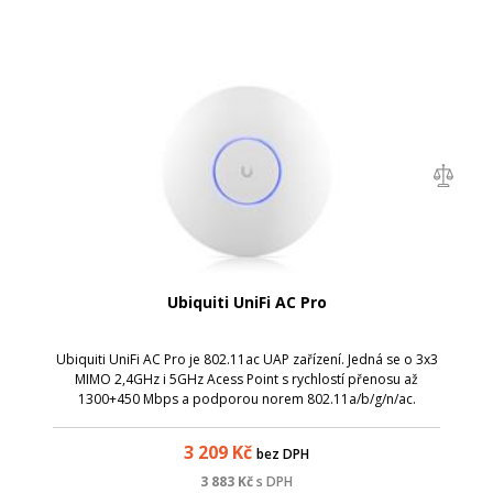
Ubiquiti UniFi AC Pro
Ubiquiti UniFi AC Pro je 802.11ac UAP zařízení. Jedná se o 3x3
MIMO 2,4GHz i 5GHz Acess Point s rychlostí přenosu až
1300+450 Mbps a podporou norem 802.11a/b/g/n/ac.
3 209
Kč
bez DPH
3 883
Kč
s DPH