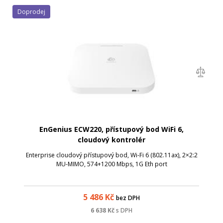
Doprodej
EnGenius ECW220, přístupový bod WiFi 6,
cloudový kontrolér
Enterprise cloudový přístupový bod, Wi-Fi 6 (802.11ax), 2×2:2
MU-MIMO, 574+1200 Mbps, 1G Eth port
5 486
Kč
bez DPH
6 638
Kč
s DPH