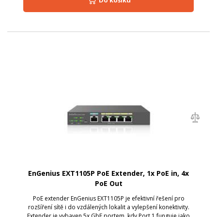
Do košíku
EnGenius EXT1105P PoE Extender, 1x PoE in, 4x
PoE Out
PoE extender EnGenius EXT1105P je efektivní řešení pro
rozšíření sítě i do vzdálených lokalit a vylepšení konektivity.
Extender je vybaven 5x GbE portem, kdy Port 1 funguje jako