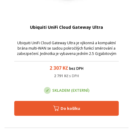
Ubiquiti UniFi Cloud Gateway Ultra
Ubiquiti UniFi Cloud Gateway Ultra je výkonná a kompaktní
brána multi-WAN se sadou pokročilých funkcí směrování a
zabezpečení. Jednotka je vybavena jedním 2.5 Gigabitovým
WAN portem a čtyřmi LAN Gigabitovými porty.
2 307
Kč
bez DPH
2 791
Kč
s DPH
SKLADEM (EXTERNÍ)
Do košíku