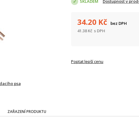
SKLADEM
Dostupnost v prod
34.20
Kč
bez DPH
41.38
Kč
s DPH
Poptat lepší cenu
ídacího psa
ZAŘAZENÍ PRODUKTU