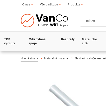
O nás
Vše o nákupu
Produkty
TOP
Mikrovlnné
Bezdráty
Metalické
výrobci
spoje
sítě
Hlavní strana
Instalační materiál
Elektroinstalační materi