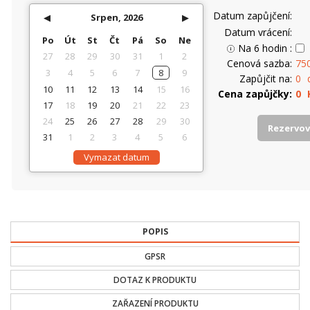
Datum zapůjčení
◀
Srpen, 2026
▶
Datum vrácení
Po
Út
St
Čt
Pá
So
Ne
Na 6 hodin
27
28
29
30
31
1
2
Cenová sazba
75
3
4
5
6
7
8
9
Zapůjčit na
0
10
11
12
13
14
15
16
Cena zapůjčky
0
17
18
19
20
21
22
23
24
25
26
27
28
29
30
Rezervo
31
1
2
3
4
5
6
Vymazat datum
POPIS
GPSR
DOTAZ K PRODUKTU
ZAŘAZENÍ PRODUKTU