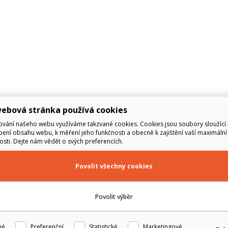
ebová stránka používá cookies
vání našeho webu využíváme takzvané cookies. Cookies jsou soubory sloužící 
ení obsahu webu, k měření jeho funkčnosti a obecně k zajištění vaší maximální
sti. Dejte nám vědět o svých preferencích.
Povolit všechny cookies
Povolit výběr
né
Preferenční
Statistické
Marketingové