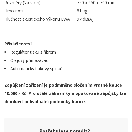
Rozměry (š x v x h):
750 x 950 x 700 mm
Hmotnost:
81 kg
Hlučnost akustického výkonu LWA:
97 dB(A)
Příslušenství
Regulátor tlaku s filtrem
Olejový přimazávač
Automatický tlakový spínač
Zapůjčení zařízení je podmíněno složením vratné kauce
10.000,- Kč. Pro stálé zákazníky a opakované zápůjčky lze
domluvit individuální podmínky kauce.
Potřebujete poradit?