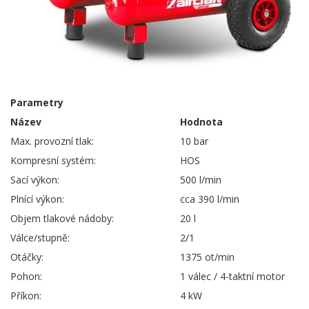
Parametry
Název
Hodnota
Max. provozní tlak:
10 bar
Kompresní systém:
HOS
Sací výkon:
500 l/min
Plnící výkon:
cca 390 l/min
Objem tlakové nádoby:
20 l
Válce/stupně:
2/1
Otáčky:
1375 ot/min
Pohon:
1 válec / 4-taktní motor
Příkon:
4 kW